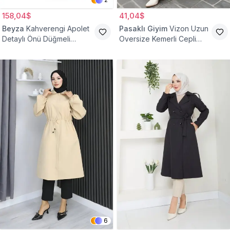
158,04$
41,04$
Beyza
Kahverengi Apolet
Pasaklı Giyim
Vizon Uzun
Detaylı Önü Düğmeli
Oversize Kemerli Cepli
Trençkot
Gabardin Trençkot
6