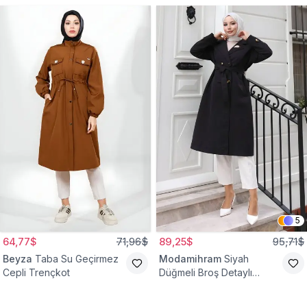
5
64,77$
71,96$
89,25$
95,71$
Beyza
Taba Su Geçirmez
Modamihram
Siyah
Cepli Trençkot
Düğmeli Broş Detaylı
Trençkot