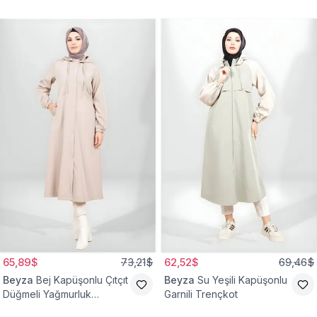
65,89$
73,21$
62,52$
69,46$
Beyza
Bej Kapüşonlu Çıtçıt
Beyza
Su Yeşili Kapüşonlu
Düğmeli Yağmurluk
Garnili Trençkot
Trençkot