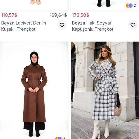
2
118,57$
169,64$
172,50$
Beyza
Lacivert Denim
Beyza
Haki Seyyar
Kuşaklı Trençkot
Kapüşonlu Trençkot
2