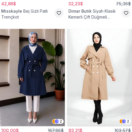
42,86$
32,23$
75,36$
Misskayle
Bej Gizli Patlı
Dimar Butik
Siyah Klasik
Trençkot
Kemerli Çift Düğmeli
Trençkot
2
2
100,00$
167,86$
93,21$
103,57$