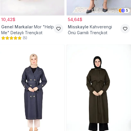
5
10,42$
54,64$
Genel Markalar
Mor "Help
Misskayle
Kahverengi
Me" Detaylı Trençkot
Önü Garnili Trençkot
(
5
)