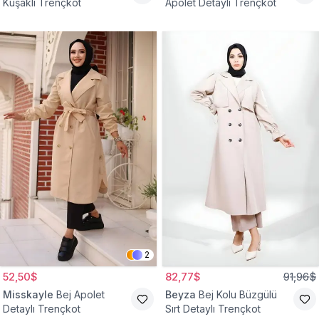
Kuşaklı Trençkot
Apolet Detaylı Trençkot
2
52,50$
82,77$
91,96$
Misskayle
Bej Apolet
Beyza
Bej Kolu Büzgülü
Detaylı Trençkot
Sırt Detaylı Trençkot