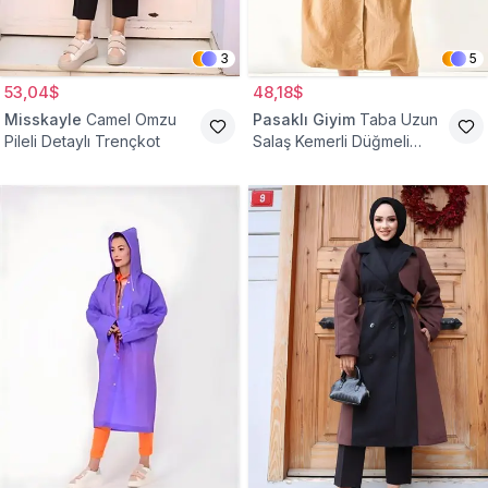
3
5
53,04$
48,18$
Misskayle
Camel Omzu
Pasaklı Giyim
Taba Uzun
Pileli Detaylı Trençkot
Salaş Kemerli Düğmeli
Trençkot