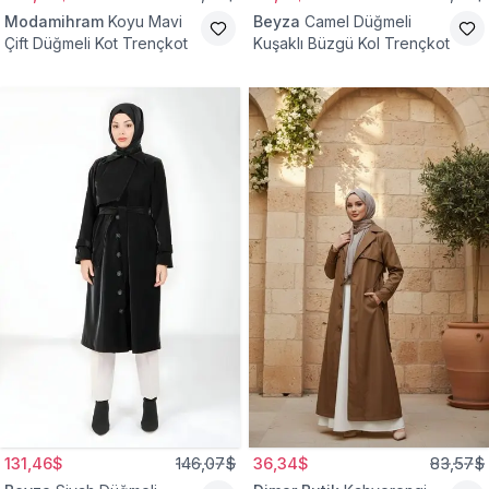
Modamihram
Koyu Mavi
Beyza
Camel Düğmeli
Çift Düğmeli Kot Trençkot
Kuşaklı Büzgü Kol Trençkot
131,46$
146,07$
36,34$
83,57$