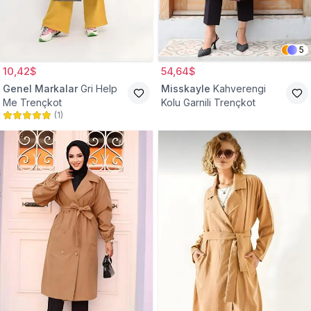
5
10,42$
54,64$
Genel Markalar
Gri Help
Misskayle
Kahverengi
Me Trençkot
Kolu Garnili Trençkot
(
1
)