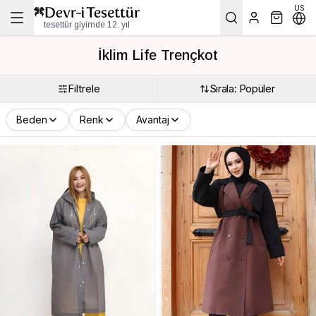
US
tesettür giyimde 12. yıl
İklim Life Trençkot
Filtrele
Sırala: Popüler
Beden
Renk
Avantaj