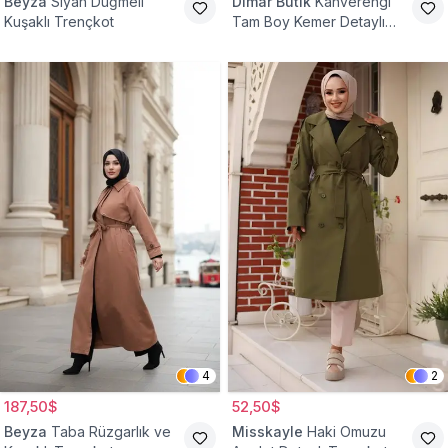
Beyza
Siyah Düğmeli
Dimar Butik
Kahverengi
Kuşaklı Trençkot
Tam Boy Kemer Detaylı
Trençkot
4
2
187,50$
52,50$
Beyza
Taba Rüzgarlık ve
Misskayle
Haki Omuzu