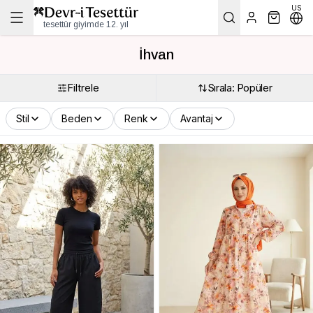
US
tesettür giyimde 12. yıl
İhvan
Filtrele
Sırala: Popüler
Stil
Beden
Renk
Avantaj