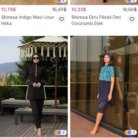
13,79$
15,37$
10,33$
12,50$
Shirosa
İndigo Mavi Uzun
Shirosa
Ekru Piliseli Deri
Hırka
Görünümlü Etek
2
2