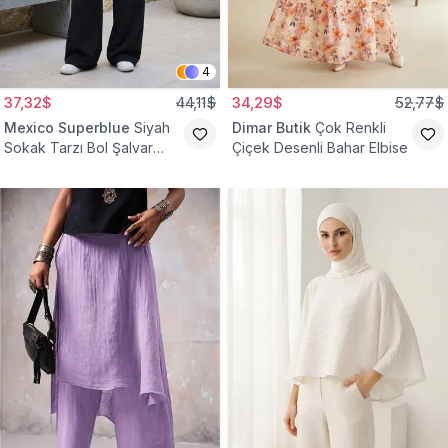
4
37,32$
44,11$
34,29$
52,77$
Mexico Superblue
Siyah
Dimar Butik
Çok Renkli
Sokak Tarzı Bol Şalvar
Çiçek Desenli Bahar Elbise
Pantolon