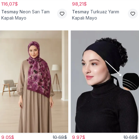
116,07$
98,21$
Tesmay
Neon Sarı Tam
Tesmay
Turkuaz Yarım
Kapalı Mayo
Kapalı Mayo
9,05$
10,68$
9,97$
10,68$