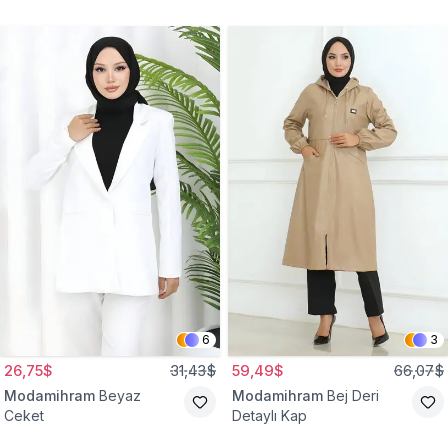
Gömlek Tunik
Eşofman Takım
6
3
26,75$
31,43$
59,49$
66,07$
Modamihram
Beyaz
Modamihram
Bej Deri
Ceket
Detaylı Kap