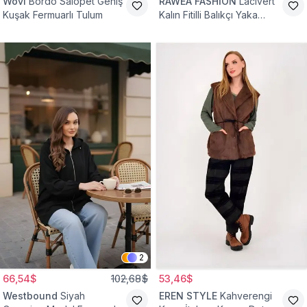
Wovi
Bordo Salopet Geniş
RAWEA FASHİON
Lacivert
Kuşak Fermuarlı Tulum
Kalın Fitilli Balıkçı Yaka
Pamuklu Triko Kazak
2
66,54$
102,68$
53,46$
Westbound
Siyah
EREN STYLE
Kahverengi