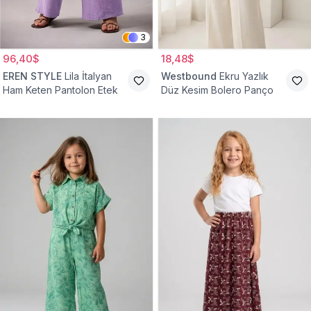
3
96,40$
18,48$
EREN STYLE
Lila İtalyan
Westbound
Ekru Yazlık
Ham Keten Pantolon Etek
Düz Kesim Bolero Panço