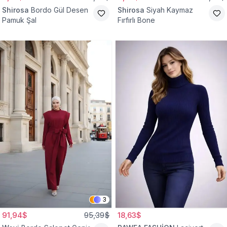
Shirosa
Bordo Gül Desen
Shirosa
Siyah Kaymaz
Pamuk Şal
Fırfırlı Bone
3
91,94$
95,39$
18,63$