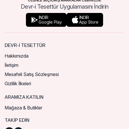
ÖZENLE SEÇİLMİŞ MARKALAR CEBİNİZDE
Devr-i Tesettür Uygulamasını İndirin
İNDİR
İNDİR
Google Play
App Store
DEVR-I TESETTÜR
Hakkımızda
İletişim
Mesafeli Satış Sözleşmesi
Gizlilik İlkeleri
ARAMIZA KATILIN
Mağaza & Butikler
TAKIP EDIN