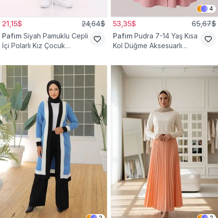
4
21,15$
24,64$
53,35$
65,67$
Pafim
Siyah Pamuklu Cepli
Pafim
Pudra 7-14 Yaş Kısa
İçi Polarlı Kız Çocuk
Kol Düğme Aksesuarlı
Eşofman Altı
Pamuk Kız Çocuk Elbise
2
2