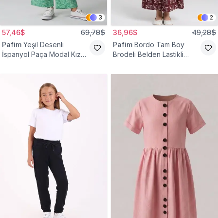
3
2
57,46$
69,78$
36,96$
49,28$
Pafim
Yeşil Desenli
Pafim
Bordo Tam Boy
İspanyol Paça Modal Kız
Brodeli Belden Lastikli
Çocuk Takım
Pamuk Kız Çocuk Etek