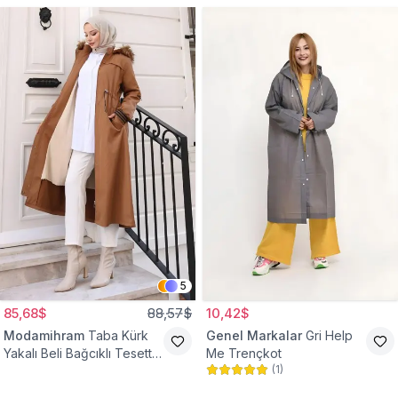
5
85,68$
88,57$
10,42$
Modamihram
Taba Kürk
Genel Markalar
Gri Help
Yakalı Beli Bağcıklı Tesettür
Me Trençkot
(
1
)
Mont