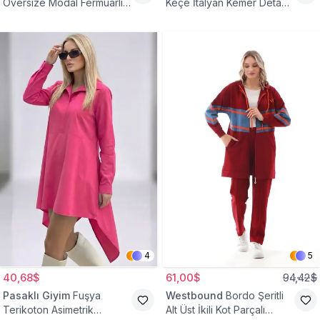
Oversize Modal Fermuarlı
Keçe İtalyan Kemer Detaylı
Sweat Tunik
Yelek
4
5
40,68$
61,00$
94,42$
Pasaklı Giyim
Fuşya
Westbound
Bordo Şeritli
Terikoton Asimetrik
Alt Üst İkili Kot Parçalı