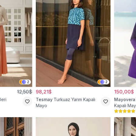
2
2
12,50$
98,21$
150,00$
Deri
Tesmay
Turkuaz Yarım Kapalı
Mayovera
Mayo
Kapalı Ma