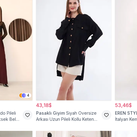
4
43,18$
53,46$
do Pileli
Pasaklı Giyim
Siyah Oversize
EREN STY
ksek Bel
Arkası Uzun Pileli Kollu Keten
İtalyan Ke
Gömlek Tunik