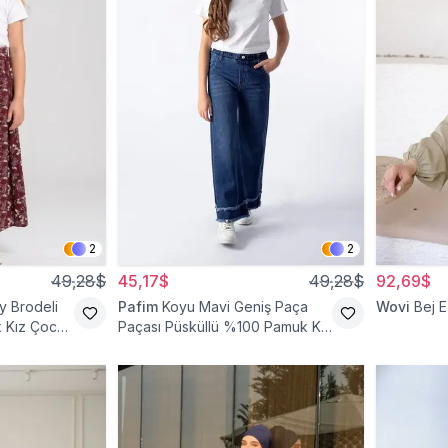
2
2
49,28$
45,17$
49,28$
92,69$
 Brodeli
Pafim
Koyu Mavi Geniş Paça
Wovi
Bej 
k Kız Çocuk
Paçası Püsküllü %100 Pamuk Kız
Çocuk Kot Pantolon