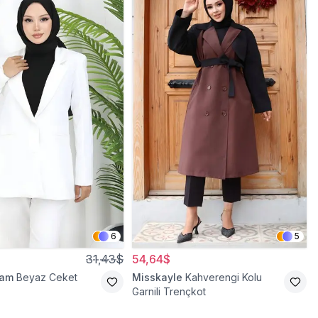
6
5
31,43$
54,64$
ram
Beyaz Ceket
Misskayle
Kahverengi Kolu
Garnili Trençkot