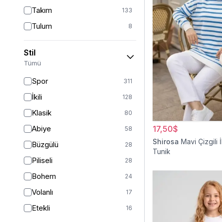
Takım
133
Tulum
8
Pantolon
148
Stil
Etek
19
Tümü
Pantolon Etek
2
Spor
311
Bluz & Gömlek
15
İkili
128
Kazak
7
Klasik
80
Eşofman
67
Abiye
17,50$
58
Şal
6
Shirosa
Mavi Çizgili İ
Büzgülü
28
Tunik
Bone
15
Piliseli
28
Ferace
126
Bohem
24
Kap & Pardesü
23
Volanlı
17
Trençkot
32
Etekli
16
Hırka
4