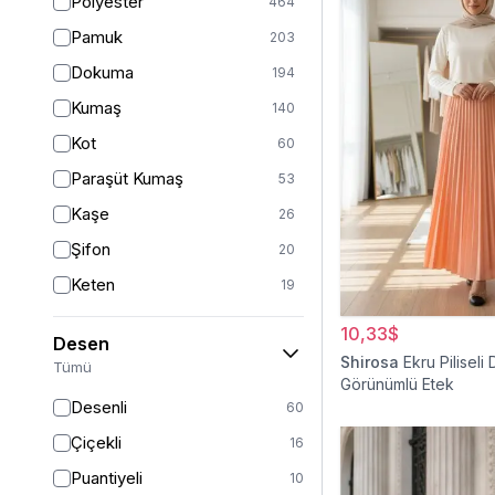
Polyester
464
Turuncu
50
Pamuk
203
Ekru
46
Dokuma
194
Mor
44
Kumaş
140
Pudra
43
Kot
60
Sarı
35
Paraşüt Kumaş
53
Kırmızı
25
Kaşe
26
Gümüş
13
Şifon
20
Turkuaz
8
Keten
19
Altın
5
Saten
15
10,33$
Desen
Krep
14
Shirosa
Ekru Piliseli 
Tümü
Görünümlü Etek
Dantel
13
Desenli
60
İpek
12
Çiçekli
16
Viskon
11
Puantiyeli
10