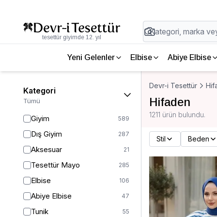
tesettür giyimde 12. yıl
Yeni Gelenler
Elbise
Abiye Elbise
Devr-i Tesettür
Hif
Kategori
Hifaden
Tümü
1211 ürün bulundu.
Giyim
589
Dış Giyim
287
Stil
Beden
Aksesuar
21
Tesettür Mayo
285
Elbise
106
Abiye Elbise
47
Tunik
55