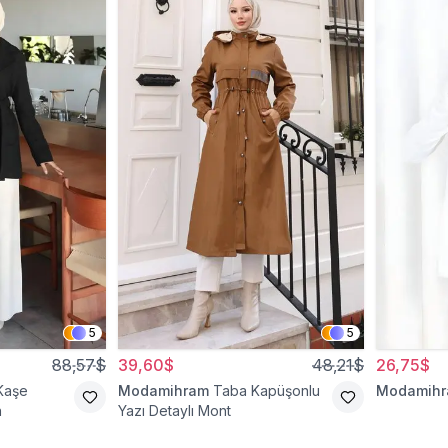
5
5
88,57$
39,60$
48,21$
26,75$
Kaşe
Modamihram
Taba Kapüşonlu
Modamih
n
Yazı Detaylı Mont