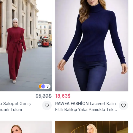
3
95,39$
18,63$
o Salopet Geniş
RAWEA FASHİON
Lacivert Kalın
uarlı Tulum
Fitilli Balıkçı Yaka Pamuklu Triko
Kazak