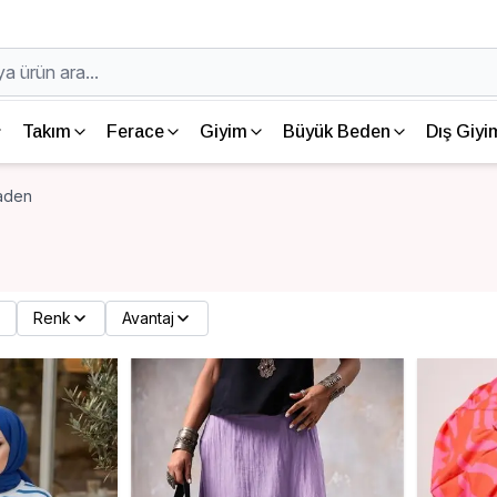
Takım
Ferace
Giyim
Büyük Beden
Dış Giyi
aden
Renk
Avantaj