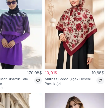
170,08$
10,01$
10,68$
Mor Dinamik Tam
Shirosa
Bordo Çiçek Desenli
yo
Pamuk Şal
(
1
)