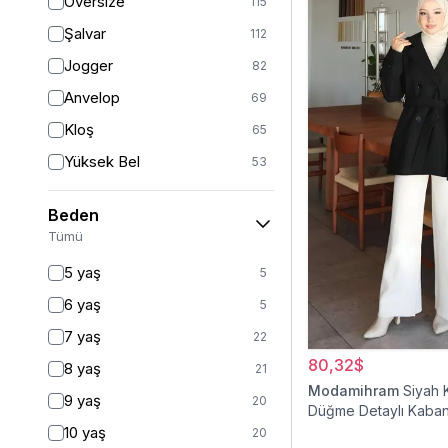
Oversize
115
Şalvar
112
Jogger
82
Anvelop
69
Kloş
65
Yüksek Bel
53
Geniş Paça
41
Beden
Palazzo
27
Tümü
Havuç
11
5 yaş
5
Baggy
11
6 yaş
5
Slim Fit
9
7 yaş
22
Straight
6
80,32$
8 yaş
21
Kalem
6
Modamihram
Siyah 
9 yaş
20
Düğme Detaylı Kaba
Boyfriend
5
10 yaş
20