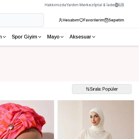
Hakkımızda
Yardım Merkezi
İptal & İade
US
Hesabım
Favorilerim
Sepetim
m
Spor Giyim
Mayo
Aksesuar
Sırala: Popüler