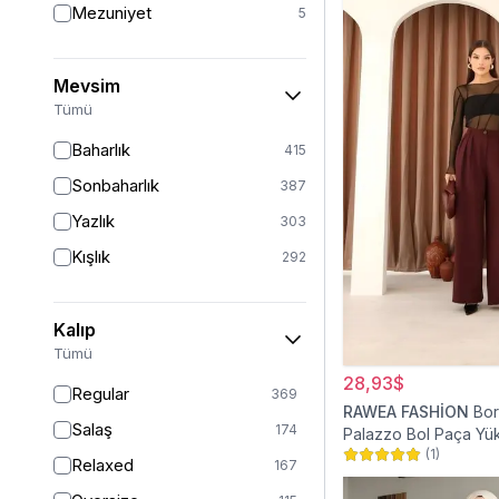
Mezuniyet
5
Mevsim
Tümü
Baharlık
415
Sonbaharlık
387
Yazlık
303
Kışlık
292
Kalıp
Tümü
28,93$
Regular
369
RAWEA FASHİON
Bor
Salaş
174
Palazzo Bol Paça Yü
(
1
)
Tesettür Pantolon
Relaxed
167