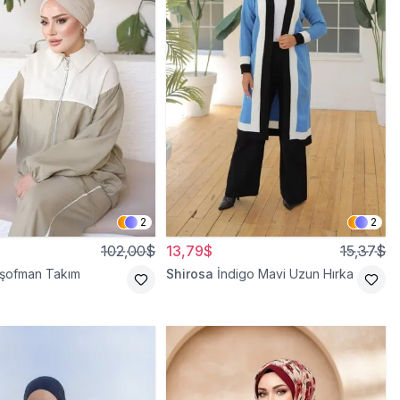
2
2
102,00$
13,79$
15,37$
Eşofman Takım
Shirosa
İndigo Mavi Uzun Hırka