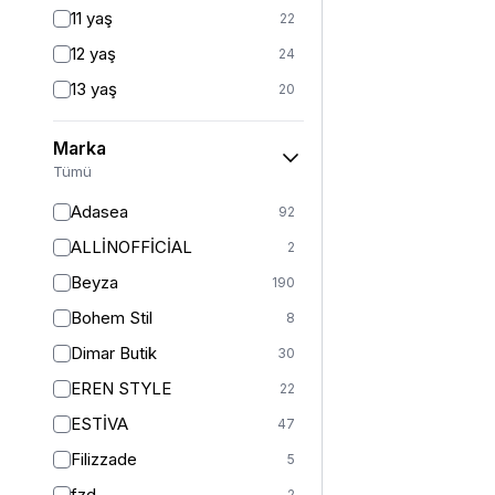
Fitted
3
11 yaş
22
Mom
2
12 yaş
24
Balık
1
13 yaş
20
İspanyol Paça
1
14 yaş
23
Marka
2 (44-46-48)
6
Tümü
Standart
126
Adasea
92
1
13
ALLİNOFFİCİAL
2
2
11
Beyza
190
3
5
Bohem Stil
8
S
362
Dimar Butik
30
S/M
41
EREN STYLE
22
M
401
ESTİVA
47
M/L
5
Filizzade
5
L
377
fzd
2