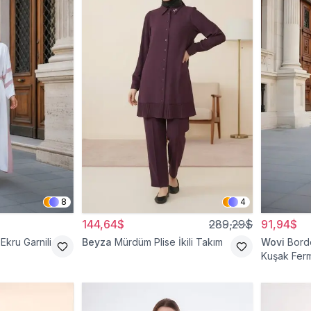
8
4
144,64$
289,29$
91,94$
Ekru Garnili
Beyza
Mürdüm Plise İkili Takım
Wovi
Bord
Kuşak Ferm