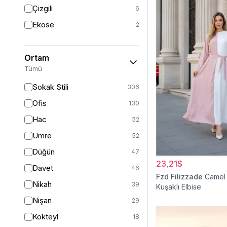
Triko
7
Çizgili
6
Tül
5
Ekose
2
Kürk
3
Müslin
3
Ortam
Peluş
2
Tümü
Jarse
2
Sokak Stili
306
Kadife
1
Ofis
130
Süet
1
Hac
52
Sandy
1
Umre
52
Düğün
47
23,21$
Davet
46
Fzd Filizzade
Camel 
Nikah
39
Kuşaklı Elbise
Nişan
29
Kokteyl
18