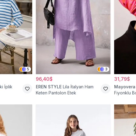
5
3
96,40$
31,79$
ki İplik
EREN STYLE
Lila İtalyan Ham
Mayovera
Keten Pantolon Etek
Fiyonklu 