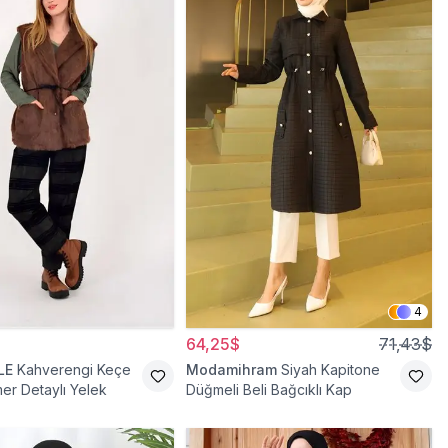
4
64,25$
71,43$
LE
Kahverengi Keçe
Modamihram
Siyah Kapitone
mer Detaylı Yelek
Düğmeli Beli Bağcıklı Kap