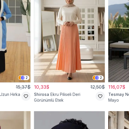
2
2
15,37$
10,33$
12,50$
116,07$
 Uzun Hırka
Shirosa
Ekru Piliseli Deri
Tesmay
N
Görünümlü Etek
Mayo