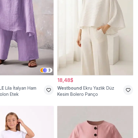
3
18,48$
LE
Lila İtalyan Ham
Westbound
Ekru Yazlık Düz
olon Etek
Kesim Bolero Panço