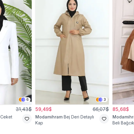
6
3
31,43$
59,49$
66,07$
85,68$
 Ceket
Modamihram
Bej Deri Detaylı
Modamih
Kap
Beli Bağcık