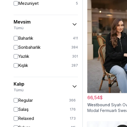
Mezuniyet
5
Mevsim
Tümü
Baharlık
411
Sonbaharlık
384
Yazlık
301
Kışlık
287
Kalıp
Tümü
66,54$
Regular
366
Westbound
Siyah O
Salaş
176
Modal Fermuarlı Swea
Relaxed
173