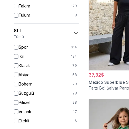
Takım
129
Tulum
8
Pantolon
151
Stil
Etek
19
Tümü
Pantolon Etek
2
Spor
314
Bluz & Gömlek
15
İkili
124
Kazak
6
Klasik
79
Eşofman
63
Abiye
37,32$
58
Şal
6
Mexico Superblue
S
Bohem
29
Tarzı Bol Şalvar Pant
Bone
15
Büzgülü
28
Ferace
126
Piliseli
28
Kap & Pardesü
23
Volanlı
17
Trençkot
32
Etekli
16
Hırka
4