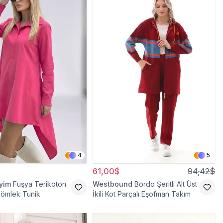
4
5
61,00$
94,42$
iyim
Fuşya Terikoton
Westbound
Bordo Şeritli Alt Üst
Gömlek Tunik
İkili Kot Parçalı Eşofman Takım