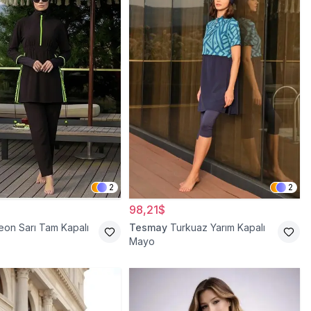
2
2
98,21$
eon Sarı Tam Kapalı
Tesmay
Turkuaz Yarım Kapalı
Mayo