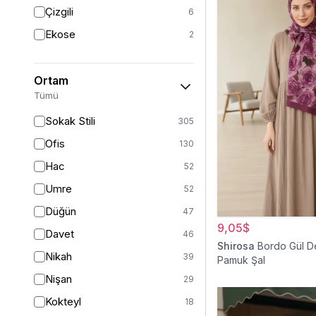
Triko
7
Çizgili
6
Tül
5
Ekose
2
Kürk
3
Müslin
3
Ortam
Peluş
2
Tümü
Jarse
2
Sokak Stili
305
Kadife
1
Ofis
130
Süet
1
Hac
52
Sandy
1
Umre
52
Düğün
47
9,05$
Davet
46
Shirosa
Bordo Gül D
Nikah
39
Pamuk Şal
Nişan
29
Kokteyl
18