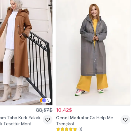
5
88,57$
10,42$
ram
Taba Kürk Yakalı
Genel Markalar
Gri Help Me
lı Tesettür Mont
Trençkot
(
1
)