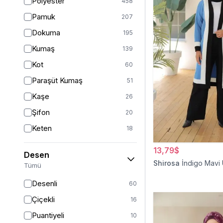
Polyester
458
Turuncu
47
Pamuk
207
Ekru
46
Dokuma
195
Mor
44
Kumaş
139
Pudra
43
Kot
60
Sarı
36
Paraşüt Kumaş
51
Kırmızı
26
Kaşe
26
Gümüş
13
Şifon
20
Turkuaz
8
Keten
18
Altın
5
Viskon
17
13,79$
Desen
Saten
15
Shirosa
İndigo Mavi
Tümü
Dantel
14
Desenli
60
İpek
12
Çiçekli
16
Krep
12
Puantiyeli
10