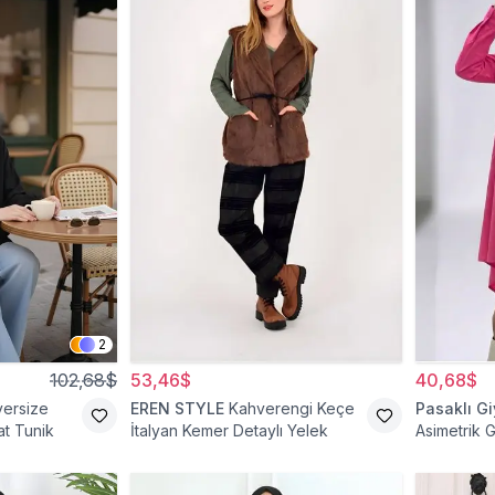
2
102,68$
53,46$
40,68$
versize
EREN STYLE
Kahverengi Keçe
Pasaklı G
t Tunik
İtalyan Kemer Detaylı Yelek
Asimetrik 