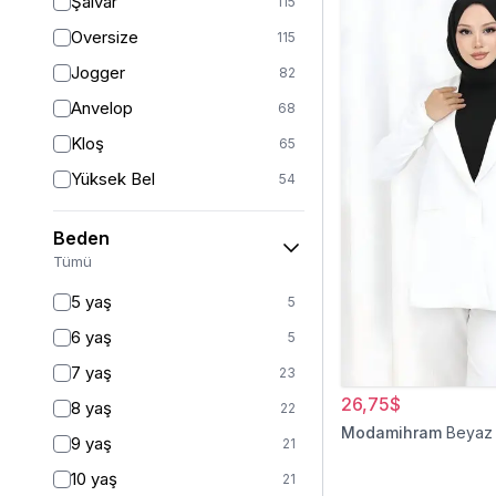
Şalvar
115
Oversize
115
Jogger
82
Anvelop
68
Kloş
65
Yüksek Bel
54
Geniş Paça
40
Beden
Palazzo
27
Tümü
Baggy
16
5 yaş
5
Havuç
9
6 yaş
5
Slim Fit
9
7 yaş
23
Straight
6
26,75$
8 yaş
22
Kalem
6
Modamihram
Beyaz
9 yaş
21
Boyfriend
5
10 yaş
21