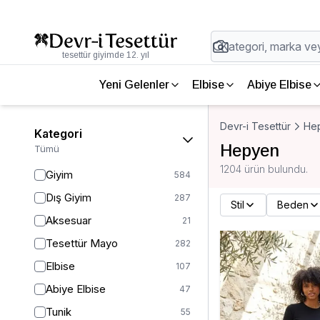
tesettür giyimde 12. yıl
Yeni Gelenler
Elbise
Abiye Elbise
Devr-i Tesettür
He
Kategori
Hepyen
Tümü
1204 ürün bulundu.
Giyim
584
Dış Giyim
287
Stil
Beden
Aksesuar
21
Tesettür Mayo
282
Elbise
107
Abiye Elbise
47
Tunik
55