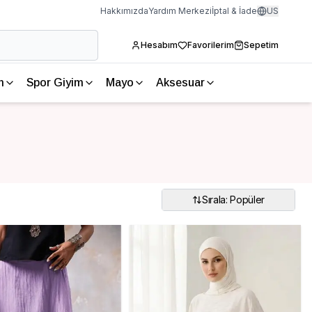
Hakkımızda
Yardım Merkezi
İptal & İade
US
Hesabım
Favorilerim
Sepetim
m
Spor Giyim
Mayo
Aksesuar
Sırala: Popüler