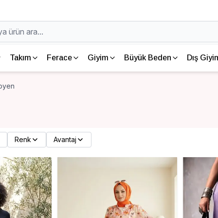
Takım
Ferace
Giyim
Büyük Beden
Dış Giyi
pyen
Renk
Avantaj