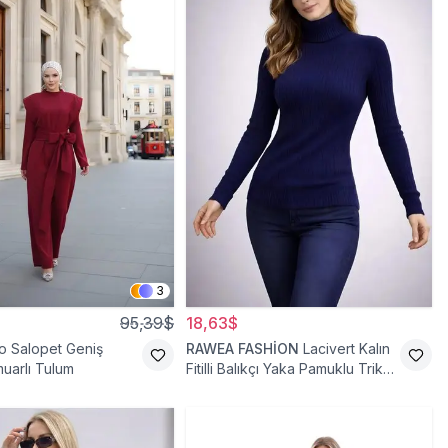
3
95,39$
18,63$
o Salopet Geniş
RAWEA FASHİON
Lacivert Kalın
uarlı Tulum
Fitilli Balıkçı Yaka Pamuklu Triko
Kazak