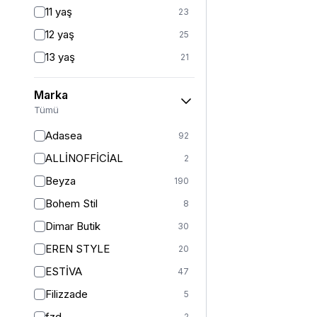
Fitted
3
11 yaş
23
Mom
2
12 yaş
25
Balık
1
13 yaş
21
İspanyol Paça
1
14 yaş
24
Kargo
1
Marka
2 (44-46-48)
6
Tümü
Standart
125
Adasea
92
1
13
ALLİNOFFİCİAL
2
2
11
Beyza
190
3
5
Bohem Stil
8
S
364
Dimar Butik
30
S/M
37
EREN STYLE
20
M
401
ESTİVA
47
M/L
5
Filizzade
5
L
377
fzd
2