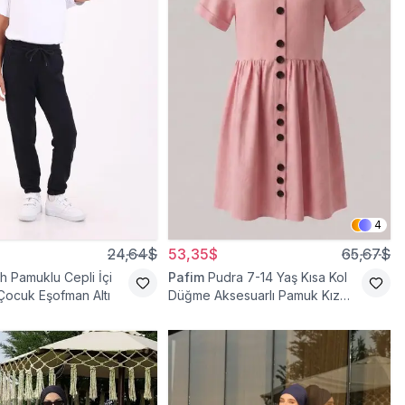
4
24,64$
53,35$
65,67$
h Pamuklu Cepli İçi
Pafim
Pudra 7-14 Yaş Kısa Kol
 Çocuk Eşofman Altı
Düğme Aksesuarlı Pamuk Kız
Çocuk Elbise