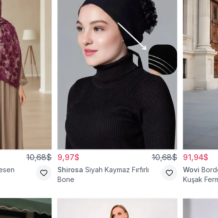
10,68$
9,97$
10,68$
91,94$
esen
Shirosa
Siyah Kaymaz Fırfırlı
Wovi
Bord
Bone
Kuşak Ferm