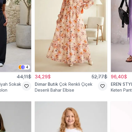
4
44,11$
34,29$
52,77$
96,40$
iyah Sokak
Dimar Butik
Çok Renkli Çiçek
EREN STY
olon
Desenli Bahar Elbise
Keten Pant