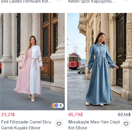
Beli Lastikli Fermuarlı Kot
Keten Spor Kapüşonlu
Elbise
Belden Büzgülü Cepli
Tesettür Elbise
8
23,21$
65,79$
82,14$
Fzd Filizzade
Camel Ekru
Misskayle
Mavi Yanı Cepli
Garnili Kuşaklı Elbise
Kot Elbise