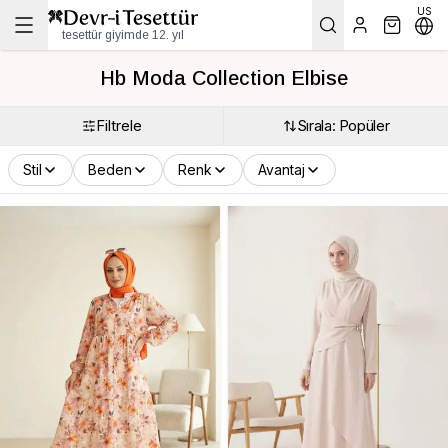
US
tesettür giyimde 12. yıl
Hb Moda Collection Elbise
Filtrele
Sırala: Popüler
Stil
Beden
Renk
Avantaj