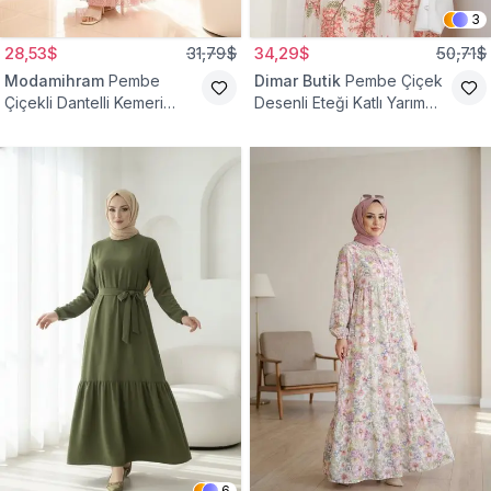
3
28,53$
31,79$
34,29$
50,71$
Modamihram
Pembe
Dimar Butik
Pembe Çiçek
Çiçekli Dantelli Kemeri
Desenli Eteği Katlı Yarım
Çiçekli Elbise
Düğmeli Elbise
6