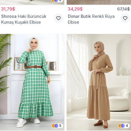
31,79$
34,29$
67,14$
Shirosa
Haki Bürümcük
Dimar Butik
Renkli Rüya
Kumaş Kuşaklı Elbise
Elbise
5
4