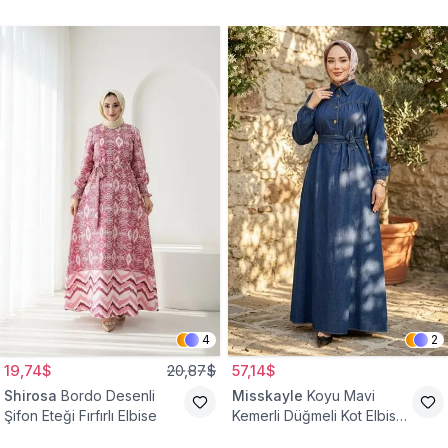
4
2
19,74$
20,87$
57,14$
Shirosa
Bordo Desenli
Misskayle
Koyu Mavi
Şifon Eteği Fırfırlı Elbise
Kemerli Düğmeli Kot Elbise
Takım