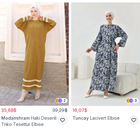
2
3
35,68$
39,29$
16,07$
Modamihram
Haki Desenli
Tuncay
Lacivert Elbise
Triko Tesettür Elbise