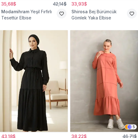
35,68$
42,14$
33,93$
Modamihram
Yeşil Fırfırlı
Shirosa
Bej Bürümcük
Tesettür Elbise
Gömlek Yaka Elbise
5
43,18$
38,22$
46,71$