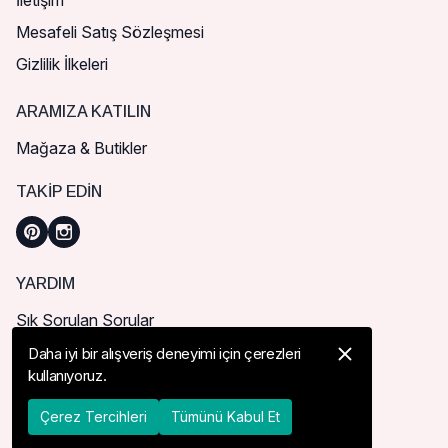
İletişim
Mesafeli Satış Sözleşmesi
Gizlilik İlkeleri
ARAMIZA KATILIN
Mağaza & Butikler
TAKIP EDIN
YARDIM
Sık Sorulan Sorular
Nasıl Sipariş Verebilirim?
Daha iyi bir alışveriş deneyimi için çerezleri
kullanıyoruz.
Kargo ve Teslimat
İade, İptal ve Değişim
Çerez Tercihleri
Tümünü Kabul Et