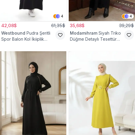
4
4
42,08$
61,35$
35,68$
39,29$
Westbound
Pudra Şeritli
Modamihram
Siyah Triko
Spor Balon Kol İkiiplik
Düğme Detaylı Tesettür
Tesettür Elbise
Elbise