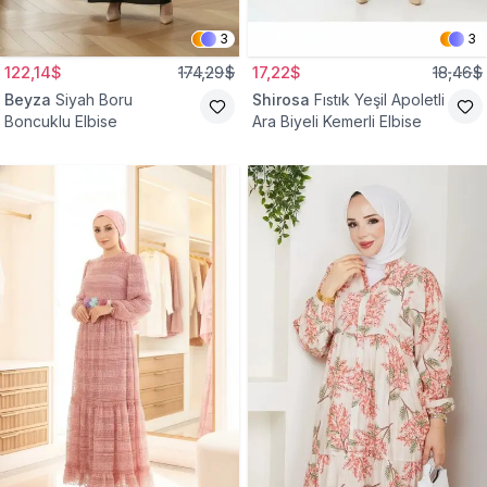
3
3
122,14$
174,29$
17,22$
18,46$
Beyza
Siyah Boru
Shirosa
Fıstık Yeşil Apoletli
Boncuklu Elbise
Ara Biyeli Kemerli Elbise