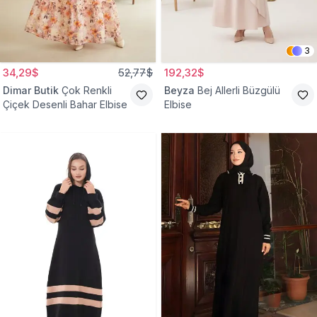
3
34,29$
52,77$
192,32$
Dimar Butik
Çok Renkli
Beyza
Bej Allerli Büzgülü
Çiçek Desenli Bahar Elbise
Elbise