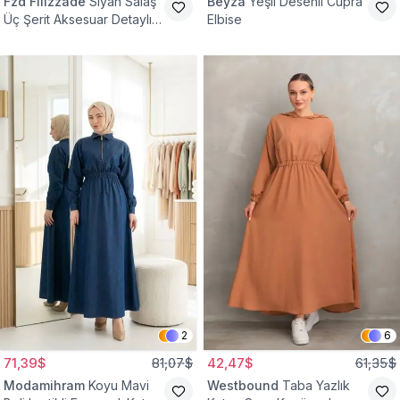
Fzd Filizzade
Siyah Salaş
Beyza
Yeşil Desenli Cupra
Üç Şerit Aksesuar Detaylı
Elbise
Kloş Elbise
2
6
71,39$
81,07$
42,47$
61,35$
Modamihram
Koyu Mavi
Westbound
Taba Yazlık