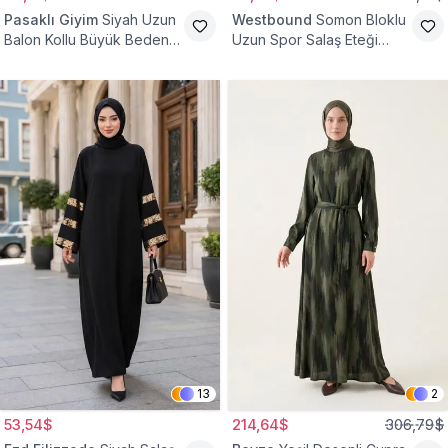
Pasaklı Giyim
Siyah Uzun
Westbound
Somon Bloklu
Balon Kollu Büyük Beden
Uzun Spor Salaş Eteği
Tesettür Elbise
Fırfırlı Tesettür Elbise
13
2
53,54$
214,64$
306,79$