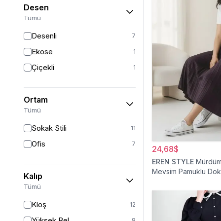
Desen
Tümü
Desenli
7
Ekose
1
Çiçekli
1
Ortam
Tümü
Sokak Stili
11
Ofis
7
24,68$
EREN STYLE
Mürdüm 
Mevsim Pamuklu Do
Kalıp
Viskon Etek
Tümü
Kloş
12
Yüksek Bel
8