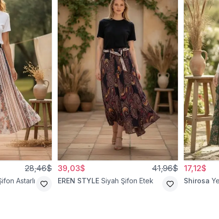
28,46$
39,03$
41,96$
17,12$
ifon Astarlı
EREN STYLE
Siyah Şifon Etek
Shirosa
Ye