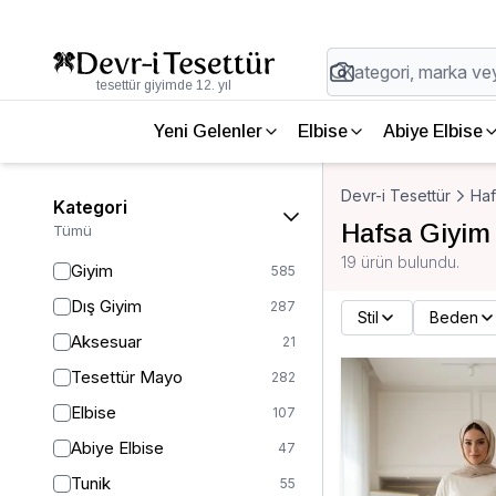
tesettür giyimde 12. yıl
Yeni Gelenler
Elbise
Abiye Elbise
Devr-i Tesettür
Haf
Kategori
Hafsa Giyim
Tümü
19 ürün bulundu.
Giyim
585
Dış Giyim
287
Stil
Beden
Aksesuar
21
Tesettür Mayo
282
Elbise
107
Abiye Elbise
47
Tunik
55