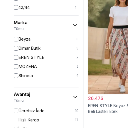
42/44
1
44
1
Marka
46
1
Tümü
46/48
2
Beyza
3
Dimar Butik
3
EREN STYLE
7
MOZENA
2
Shirosa
4
Avantaj
26,47$
Tümü
EREN STYLE
Beyaz Ş
Ücretsiz İade
19
Beli Lastikli Etek
Hızlı Kargo
17