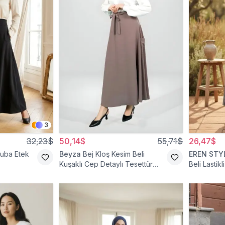
3
32,23$
50,14$
55,71$
26,47$
cuba Etek
Beyza
Bej Kloş Kesim Beli
EREN STY
Kuşaklı Cep Detaylı Tesettür
Beli Lastik
Etek