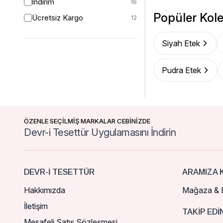
İndirim
16
Popüler Kole
Ücretsiz Kargo
12
Siyah Etek
Pudra Etek
ÖZENLE SEÇİLMİŞ MARKALAR CEBİNİZDE
Devr-i Tesettür Uygulamasını İndirin
DEVR-I TESETTÜR
ARAMIZA K
Hakkımızda
Mağaza & B
İletişim
TAKIP EDI
Mesafeli Satış Sözleşmesi