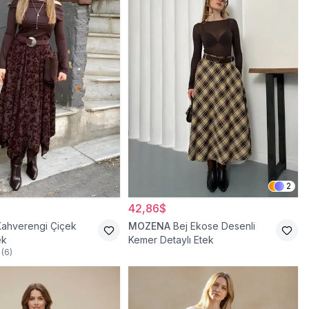
2
42,86$
Kahverengi Çiçek
MOZENA
Bej Ekose Desenli
ek
Kemer Detaylı Etek
(
6
)