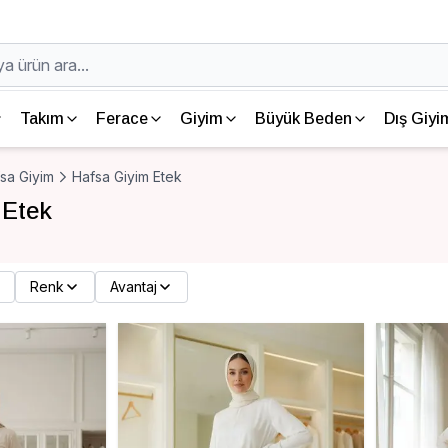
Takım
Ferace
Giyim
Büyük Beden
Dış Giyi
sa Giyim
Hafsa Giyim Etek
 Etek
Renk
Avantaj