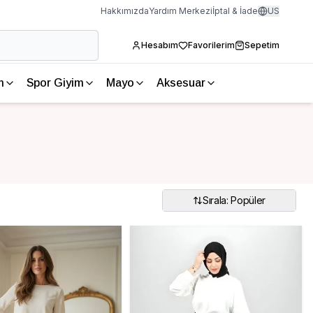
Hakkımızda
Yardım Merkezi
İptal & İade
US
Hesabım
Favorilerim
Sepetim
m
Spor Giyim
Mayo
Aksesuar
Sırala: Popüler