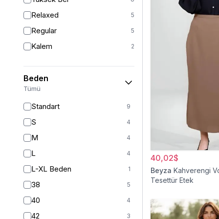
Relaxed
5
Regular
5
Kalem
2
Beden
Tümü
Standart
9
S
4
M
4
L
4
40,02$
L-XL Beden
1
Beyza
Kahverengi Vo
Tesettür Etek
38
5
40
4
42
3