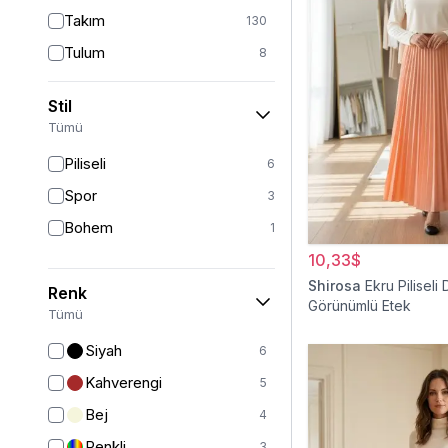
Takım
130
Tulum
8
Pantolon
151
Stil
Etek
19
Tümü
Pantolon Etek
2
Piliseli
6
Bluz & Gömlek
15
Spor
3
Kazak
6
Bohem
1
Eşofman
63
10,33$
Şal
6
Shirosa
Ekru Piliseli 
Renk
Görünümlü Etek
Bone
15
Tümü
Ferace
126
Siyah
6
Kap & Pardesü
23
Kahverengi
5
Trençkot
32
Bej
4
Hırka
4
Renkli
3