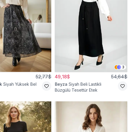
3
52,77$
49,18$
54,64$
k
Siyah Yüksek Bel
Beyza
Siyah Beli Lastikli
Büzgülü Tesettür Etek