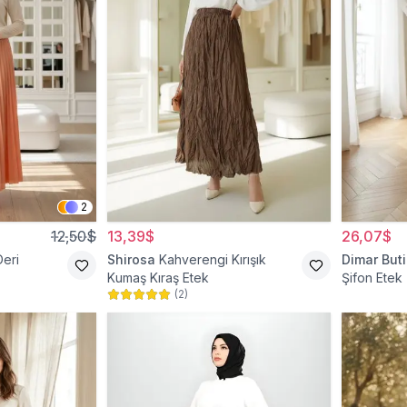
2
12,50$
13,39$
26,07$
Deri
Shirosa
Kahverengi Kırışık
Dimar Buti
Kumaş Kıraş Etek
Şifon Etek
(
2
)