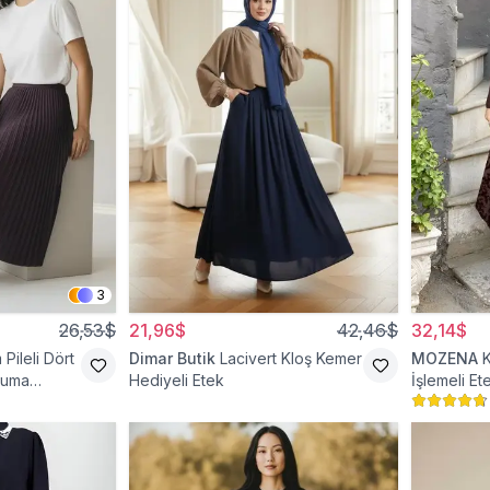
3
26,53$
21,96$
42,46$
32,14$
Pileli Dört
Dimar Butik
Lacivert Kloş Kemer
MOZENA
kuma
Hediyeli Etek
İşlemeli Et