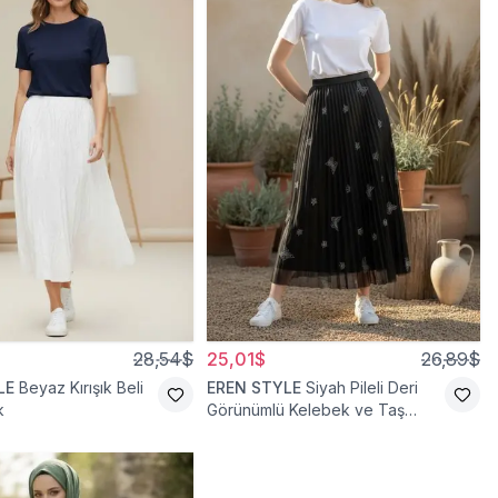
28,54$
25,01$
26,89$
LE
Beyaz Kırışık Beli
EREN STYLE
Siyah Pileli Deri
k
Görünümlü Kelebek ve Taş
Detaylı Pamuklu Viskon Etek