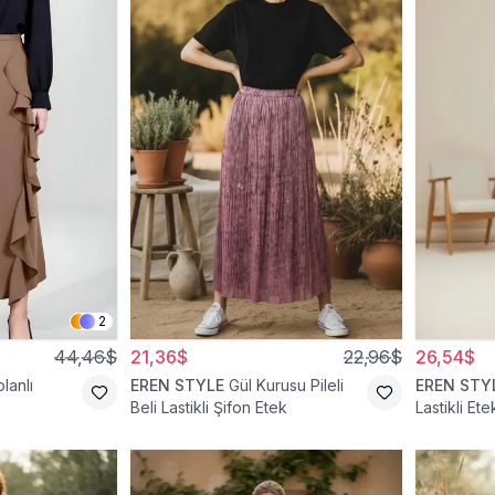
2
44,46$
21,36$
22,96$
26,54$
lanlı
EREN STYLE
Gül Kurusu Pileli
EREN STY
Beli Lastikli Şifon Etek
Lastikli Ete