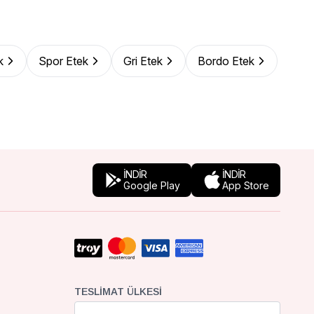
k
Spor Etek
Gri Etek
Bordo Etek
İNDİR
İNDİR
Google Play
App Store
TESLIMAT ÜLKESI