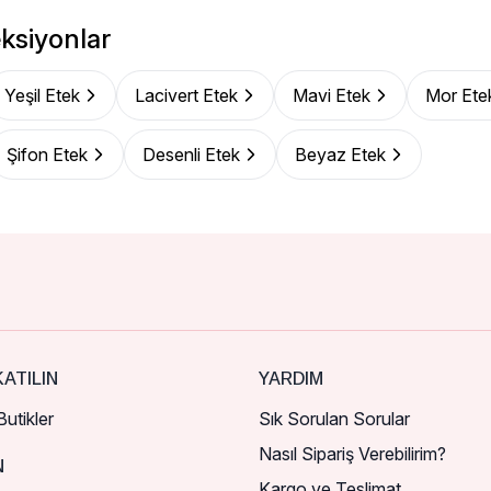
ksiyonlar
Yeşil Etek
Lacivert Etek
Mavi Etek
Mor Ete
Şifon Etek
Desenli Etek
Beyaz Etek
ATILIN
YARDIM
utikler
Sık Sorulan Sorular
Nasıl Sipariş Verebilirim?
N
Kargo ve Teslimat