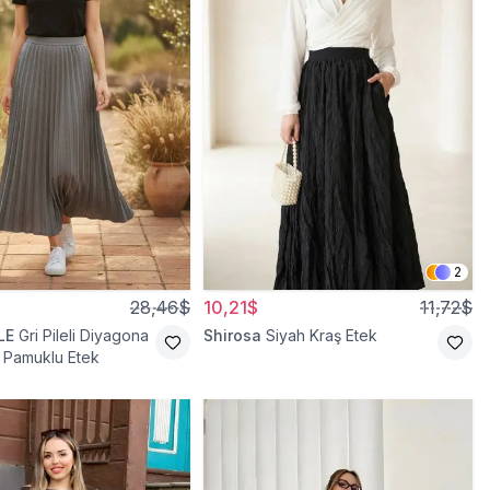
2
28,46$
10,21$
11,72$
LE
Gri Pileli Diyagona
Shirosa
Siyah Kraş Etek
li Pamuklu Etek