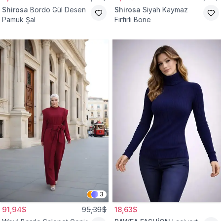
Shirosa
Bordo Gül Desen
Shirosa
Siyah Kaymaz
Pamuk Şal
Fırfırlı Bone
3
91,94$
95,39$
18,63$