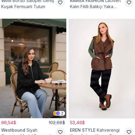
Wovi
Bordo Salopet Geniş
RAWEA FASHİON
Lacivert
Kuşak Fermuarlı Tulum
Kalın Fitilli Balıkçı Yaka
Pamuklu Triko Kazak
2
66,54$
102,68$
53,46$
Westbound
Siyah
EREN STYLE
Kahverengi