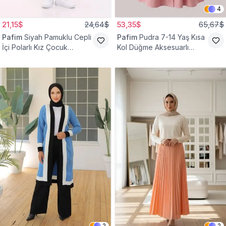
4
21,15$
24,64$
53,35$
65,67$
Pafim
Siyah Pamuklu Cepli
Pafim
Pudra 7-14 Yaş Kısa
İçi Polarlı Kız Çocuk
Kol Düğme Aksesuarlı
Eşofman Altı
Pamuk Kız Çocuk Elbise
2
2