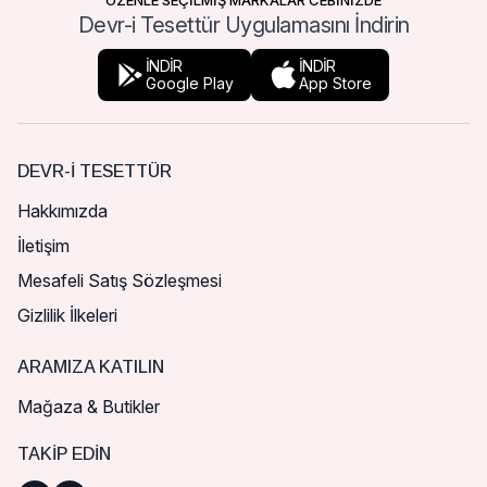
ÖZENLE SEÇİLMİŞ MARKALAR CEBİNİZDE
Devr-i Tesettür Uygulamasını İndirin
İNDİR
İNDİR
Google Play
App Store
DEVR-I TESETTÜR
Hakkımızda
İletişim
Mesafeli Satış Sözleşmesi
Gizlilik İlkeleri
ARAMIZA KATILIN
Mağaza & Butikler
TAKIP EDIN