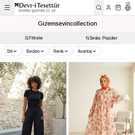
US
tesettür giyimde 12. yıl
Gizemsevincollection
Filtrele
Sırala: Popüler
Stil
Beden
Renk
Avantaj