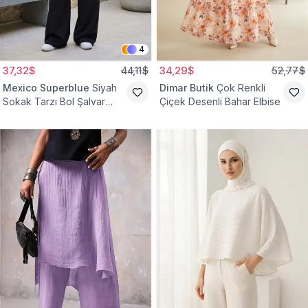
4
37,32$
44,11$
34,29$
52,77$
Mexico Superblue
Siyah
Dimar Butik
Çok Renkli
Sokak Tarzı Bol Şalvar
Çiçek Desenli Bahar Elbise
Pantolon