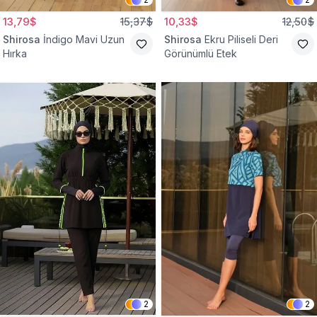
13,79$
15,37$
10,33$
12,50$
Shirosa
İndigo Mavi Uzun
Shirosa
Ekru Piliseli Deri
Hırka
Görünümlü Etek
2
2