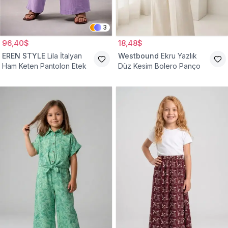
3
96,40$
18,48$
EREN STYLE
Lila İtalyan
Westbound
Ekru Yazlık
Ham Keten Pantolon Etek
Düz Kesim Bolero Panço