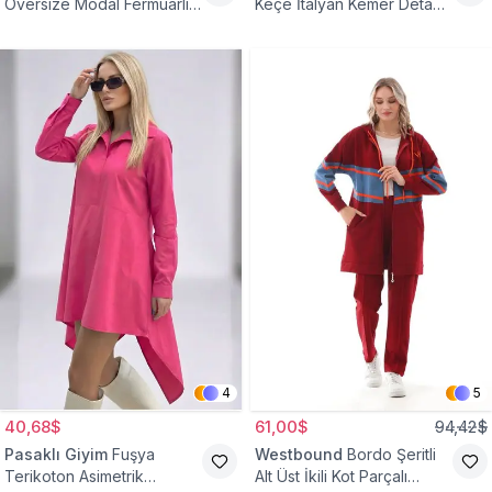
Oversize Modal Fermuarlı
Keçe İtalyan Kemer Detaylı
Sweat Tunik
Yelek
4
5
40,68$
61,00$
94,42$
Pasaklı Giyim
Fuşya
Westbound
Bordo Şeritli
Terikoton Asimetrik
Alt Üst İkili Kot Parçalı