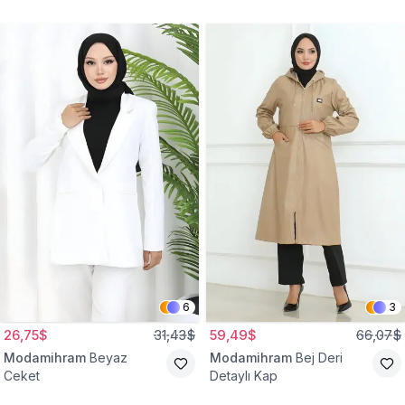
Gömlek Tunik
Eşofman Takım
6
3
26,75$
31,43$
59,49$
66,07$
Modamihram
Beyaz
Modamihram
Bej Deri
Ceket
Detaylı Kap