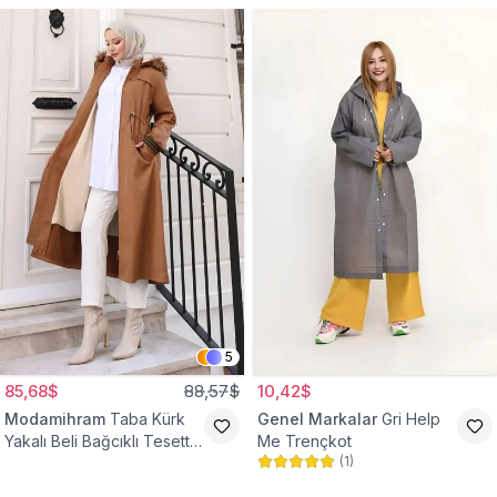
5
85,68$
88,57$
10,42$
Modamihram
Taba Kürk
Genel Markalar
Gri Help
Yakalı Beli Bağcıklı Tesettür
Me Trençkot
(
1
)
Mont