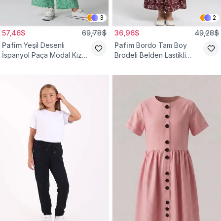
3
2
57,46$
69,78$
36,96$
49,28$
Pafim
Yeşil Desenli
Pafim
Bordo Tam Boy
İspanyol Paça Modal Kız
Brodeli Belden Lastikli
Çocuk Takım
Pamuk Kız Çocuk Etek