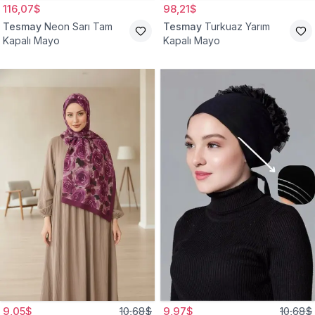
116,07$
98,21$
Tesmay
Neon Sarı Tam
Tesmay
Turkuaz Yarım
Kapalı Mayo
Kapalı Mayo
9,05$
10,68$
9,97$
10,68$