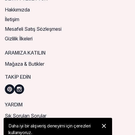
Hakkımızda
İletişim
Mesafeli Satış Sözleşmesi
Gizlilik İlkeleri
ARAMIZA KATILIN
Mağaza & Butikler
TAKIP EDIN
YARDIM
Sık Sorulan Sorular
Nasıl Sipariş Verebilirim?
Daha iyi bir alışveriş deneyimi için çerezleri
kullanıyoruz.