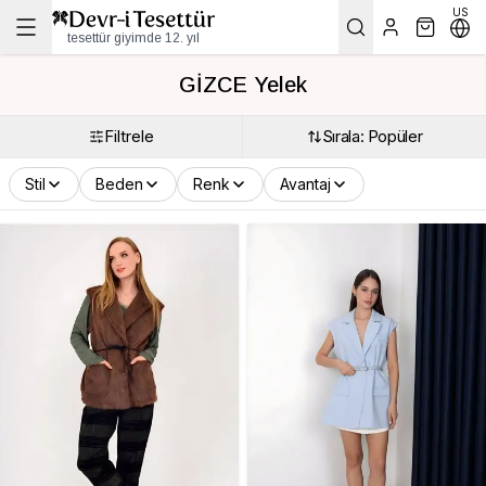
US
tesettür giyimde 12. yıl
GİZCE Yelek
Filtrele
Sırala: Popüler
Stil
Beden
Renk
Avantaj