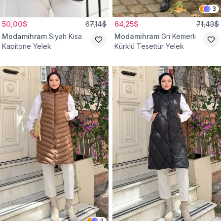
3
50,00$
67,14$
64,25$
71,43$
Modamihram
Siyah Kısa
Modamihram
Gri Kemerli
Kapitone Yelek
Kürklü Tesettür Yelek
3