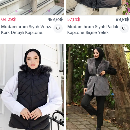
64,29$
132,14$
57,14$
98,21$
Modamihram
Siyah Venza
Modamihram
Siyah Parlak
Kürk Detaylı Kapitone
Kapitone Şişme Yelek
Yelek