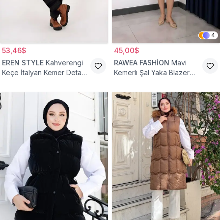
4
53,46$
45,00$
EREN STYLE
Kahverengi
RAWEA FASHİON
Mavi
Keçe İtalyan Kemer Detaylı
Kemerli Şal Yaka Blazer
Yelek
Tesettür Yelek