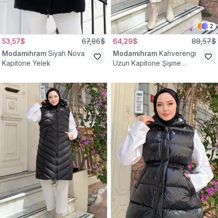
2
53,57$
67,86$
64,29$
88,57$
Modamihram
Siyah Nova
Modamihram
Kahverengi
Kapitone Yelek
Uzun Kapitone Şişme
Yelek