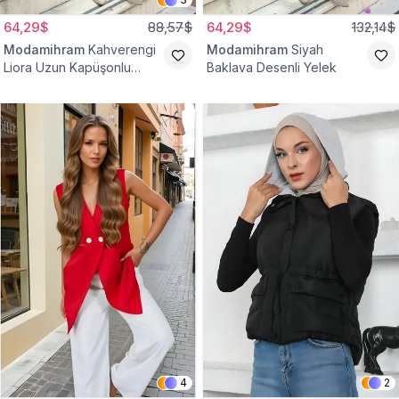
64,29$
88,57$
64,29$
132,14$
Modamihram
Kahverengi
Modamihram
Siyah
Liora Uzun Kapüşonlu
Baklava Desenli Yelek
Yelek
4
2