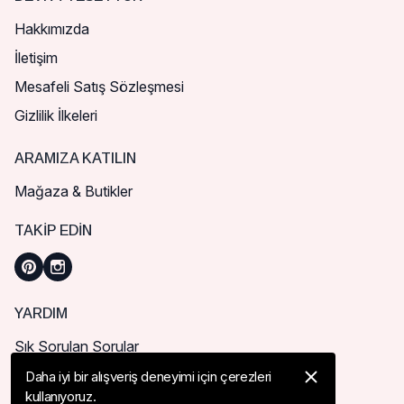
Hakkımızda
İletişim
Mesafeli Satış Sözleşmesi
Gizlilik İlkeleri
ARAMIZA KATILIN
Mağaza & Butikler
TAKIP EDIN
YARDIM
Sık Sorulan Sorular
Nasıl Sipariş Verebilirim?
Daha iyi bir alışveriş deneyimi için çerezleri
kullanıyoruz.