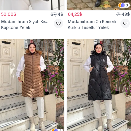
3
50,00$
67,14$
64,25$
71,43$
Modamihram
Siyah Kısa
Modamihram
Gri Kemerli
Kapitone Yelek
Kürklü Tesettür Yelek
3