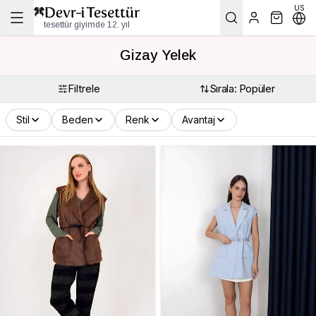
US
tesettür giyimde 12. yıl
Gizay Yelek
Filtrele
Sırala: Popüler
Stil
Beden
Renk
Avantaj