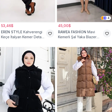
4
53,46$
45,00$
EREN STYLE
Kahverengi
RAWEA FASHİON
Mavi
Keçe İtalyan Kemer Detaylı
Kemerli Şal Yaka Blazer
Yelek
Tesettür Yelek