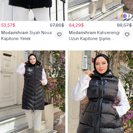
2
53,57$
67,86$
64,29$
88,57$
Modamihram
Siyah Nova
Modamihram
Kahverengi
Kapitone Yelek
Uzun Kapitone Şişme
Yelek