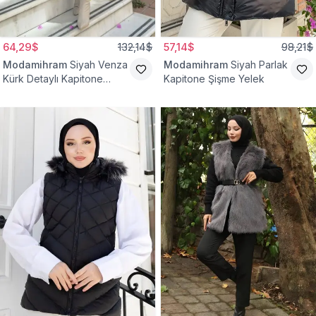
64,29$
132,14$
57,14$
98,21$
Modamihram
Siyah Venza
Modamihram
Siyah Parlak
Kürk Detaylı Kapitone
Kapitone Şişme Yelek
Yelek