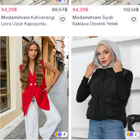
64,29$
88,57$
64,29$
132,14$
Modamihram
Kahverengi
Modamihram
Siyah
Liora Uzun Kapüşonlu
Baklava Desenli Yelek
Yelek
4
2