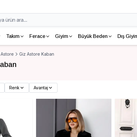
Takım
Ferace
Giyim
Büyük Beden
Dış Giyi
 Astore
Giz Astore Kaban
Kaban
Renk
Avantaj