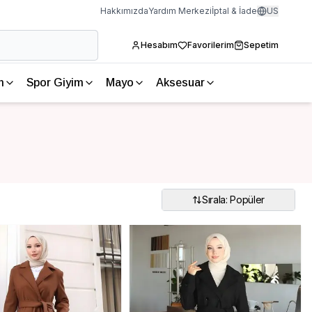
Hakkımızda
Yardım Merkezi
İptal & İade
US
Hesabım
Favorilerim
Sepetim
m
Spor Giyim
Mayo
Aksesuar
Sırala: Popüler