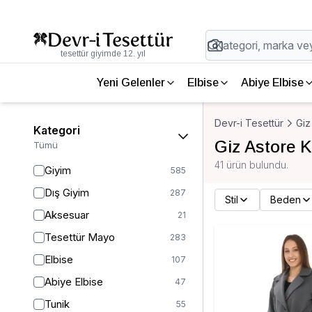
tesettür giyimde 12. yıl
Yeni Gelenler
Elbise
Abiye Elbise
Devr-i Tesettür
Giz
Kategori
Giz Astore 
Tümü
41 ürün bulundu.
Giyim
585
Dış Giyim
287
Stil
Beden
Aksesuar
21
Tesettür Mayo
283
Elbise
107
Abiye Elbise
47
Tunik
55