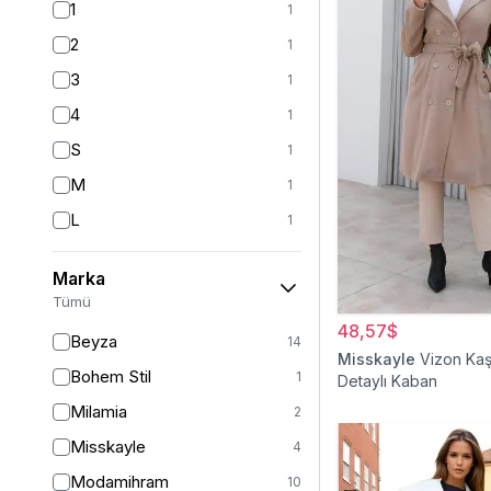
1
1
2
1
3
1
4
1
S
1
M
1
L
1
36
7
Marka
38
28
Tümü
40
34
48,57$
Beyza
14
42
Misskayle
Vizon Ka
25
Bohem Stil
1
Detaylı Kaban
42/44
9
Milamia
2
44
14
Misskayle
4
46
13
Modamihram
10