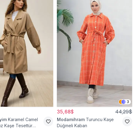
3
35,68$
44,29$
iyim
Karamel Camel
Modamihram
Turuncu Kaşe
sız Kaşe Tesettür
Düğmeli Kaban