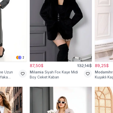
2
87,50$
132,14$
89,25$
me Uzun
Milamia
Siyah Fox Kaşe Midi
Modamih
 Yaka
Boy Ceket Kaban
Kuşaklı Ka