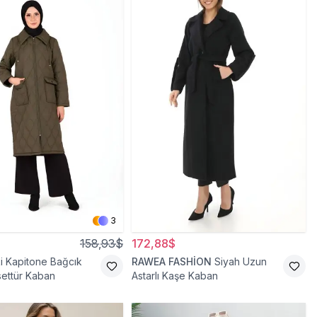
3
158,93$
172,88$
i Kapitone Bağcık
RAWEA FASHİON
Siyah Uzun
settür Kaban
Astarlı Kaşe Kaban