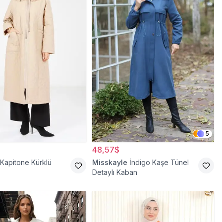
5
48,57$
 Kapitone Kürklü
Misskayle
İndigo Kaşe Tünel
Detaylı Kaban