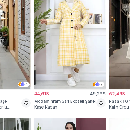
4
7
44,61$
49,29$
62,46$
Kaşe
Modamihram
Sarı Ekoseli Şanel
Pasaklı G
onlu
Kaşe Kaban
Kalın Örgü