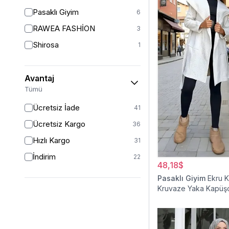
46/48
11
Pasaklı Giyim
6
48
13
RAWEA FASHİON
3
50
14
Shirosa
1
52
7
Avantaj
Tümü
Ücretsiz İade
41
Ücretsiz Kargo
36
Hızlı Kargo
31
İndirim
22
48,18$
Pasaklı Giyim
Ekru 
Kruvaze Yaka Kapüş
Tesettür Kaban