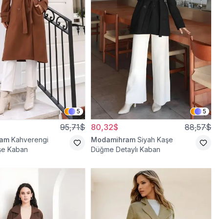
5
5
95,71$
80,32$
88,57$
ram
Kahverengi
Modamihram
Siyah Kaşe
şe Kaban
Düğme Detaylı Kaban