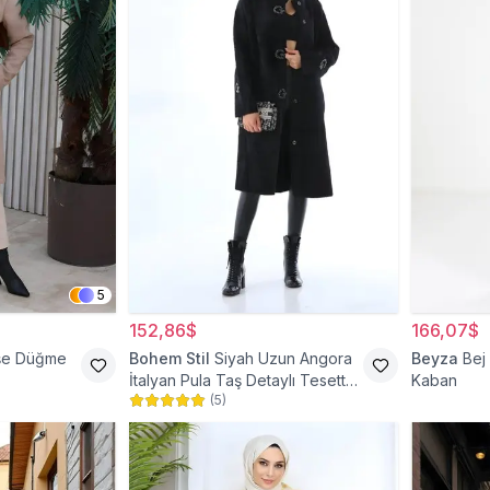
5
152,86$
166,07$
şe Düğme
Bohem Stil
Siyah Uzun Angora
Beyza
Bej
İtalyan Pula Taş Detaylı Tesettür
Kaban
(
5
)
Kaban