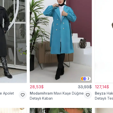
3
28,53$
33,93$
127,14$
e Apolet
Modamihram
Mavi Kaşe Düğme
Beyza
Hak
Detaylı Kaban
Detaylı Te