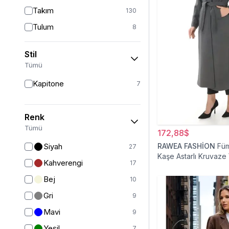
Takım
130
Tulum
8
Pantolon
151
Stil
Etek
19
Tümü
Pantolon Etek
2
Kapitone
7
Bluz & Gömlek
15
Kazak
6
Renk
Eşofman
63
Tümü
172,88$
Şal
6
Siyah
RAWEA FASHİON
Fü
27
Kaşe Astarlı Kruvaze
Bone
15
Kahverengi
17
Tesettür Kaban
Ferace
126
Bej
10
Kap & Pardesü
23
Gri
9
Trençkot
32
Mavi
9
Hırka
4
Yeşil
7