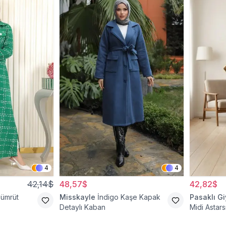
4
4
42,14$
48,57$
42,82$
ümrüt
Misskayle
İndigo Kaşe Kapak
Pasaklı G
Detaylı Kaban
Midi Astar
Kaban