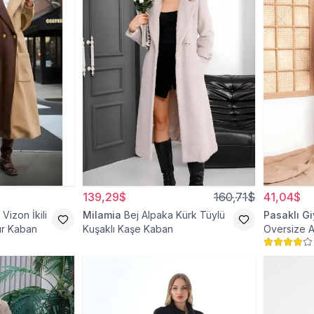
139,29$
160,71$
41,04$
Vizon İkili
Milamia
Bej Alpaka Kürk Tüylü
Pasaklı G
ür Kaban
Kuşaklı Kaşe Kaban
Oversize A
Tesettür 