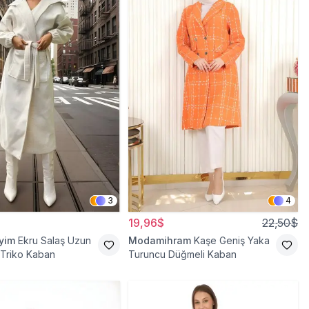
3
4
19,96$
22,50$
iyim
Ekru Salaş Uzun
Modamihram
Kaşe Geniş Yaka
 Triko Kaban
Turuncu Düğmeli Kaban