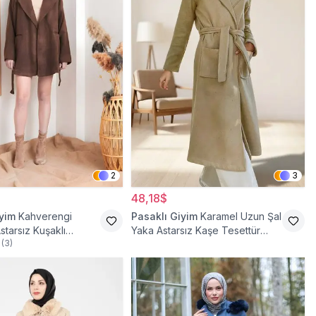
2
3
48,18$
iyim
Kahverengi
Pasaklı Giyim
Karamel Uzun Şal
starsız Kuşaklı
Yaka Astarsız Kaşe Tesettür
(
3
)
Kaban
Kaban