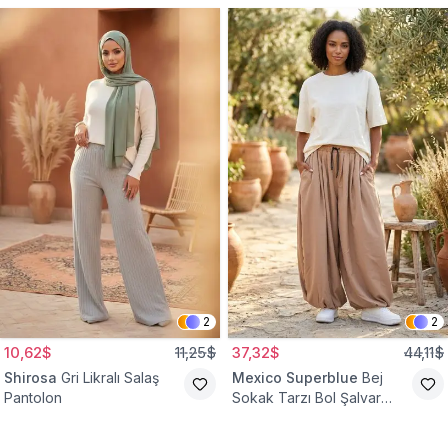
2
2
10,62$
11,25$
37,32$
44,11$
Shirosa
Gri Likralı Salaş
Mexico Superblue
Bej
Pantolon
Sokak Tarzı Bol Şalvar
Pantolon