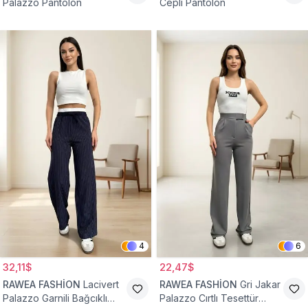
Palazzo Pantolon
Cepli Pantolon
4
6
32,11$
22,47$
RAWEA FASHİON
Lacivert
RAWEA FASHİON
Gri Jakar
Palazzo Garnili Bağcıklı
Palazzo Cırtlı Tesettür