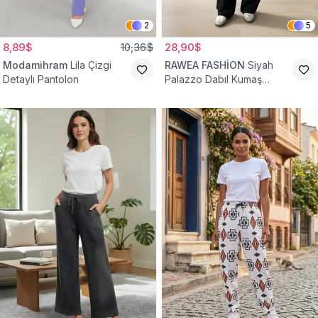
2
5
8,89$
10,36$
28,90$
Modamihram
Lila Çizgi
RAWEA FASHİON
Siyah
Detaylı Pantolon
Palazzo Dabıl Kumaş
Tesettür Pantolon