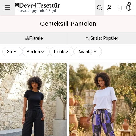
US
tesettür giyimde 12. yıl
Gentekstil Pantolon
Filtrele
Sırala: Popüler
Stil
Beden
Renk
Avantaj