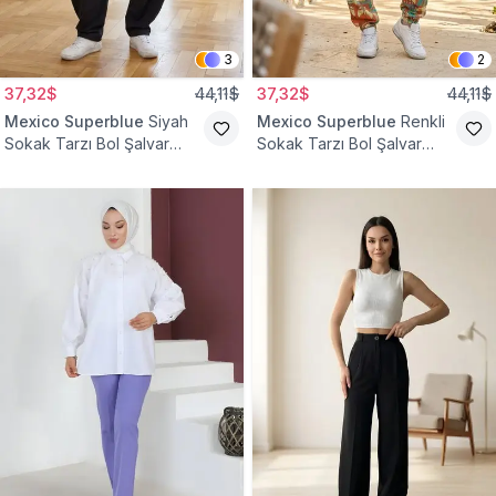
3
2
37,32$
44,11$
37,32$
44,11$
Mexico Superblue
Siyah
Mexico Superblue
Renkli
Sokak Tarzı Bol Şalvar
Sokak Tarzı Bol Şalvar
Pantolon
Pantolon