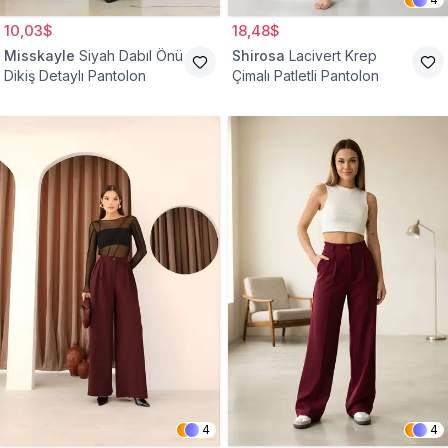
10,03$
18,48$
Misskayle
Siyah Dabıl Önü
Shirosa
Lacivert Krep
Dikiş Detaylı Pantolon
Çimalı Patletli Pantolon
4
4