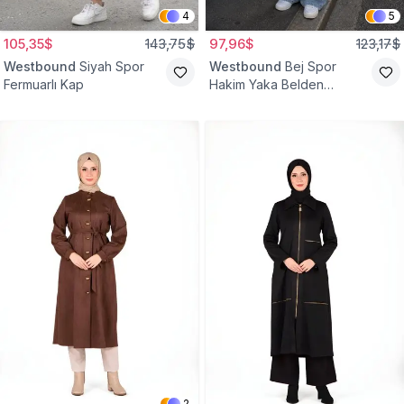
4
5
105,35$
143,75$
97,96$
123,17$
Westbound
Siyah Spor
Westbound
Bej Spor
Fermuarlı Kap
Hakim Yaka Belden
Büzgülü Kap
2