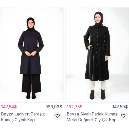
147,54$
163,93$
132,75$
147,50$
Beyza
Lacivert Paraşüt
Beyza
Siyah Parlak Kumaş
Kumaş Giyçık Kap
Metal Düğmeli Giy Çık Kap