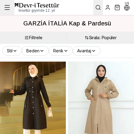
US
tesettür giyimde 12. yıl
GARZİA İTALİA Kap & Pardesü
Filtrele
Sırala: Popüler
Stil
Beden
Renk
Avantaj