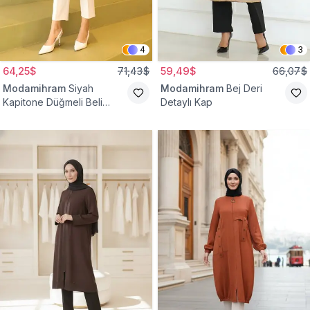
4
3
64,25$
71,43$
59,49$
66,07$
Modamihram
Siyah
Modamihram
Bej Deri
Kapitone Düğmeli Beli
Detaylı Kap
Bağcıklı Kap