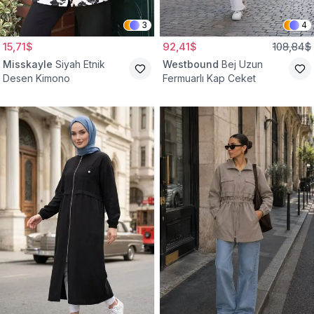
3
4
15,71$
92,41$
108,84$
Misskayle
Siyah Etnik
Westbound
Bej Uzun
Desen Kimono
Fermuarlı Kap Ceket