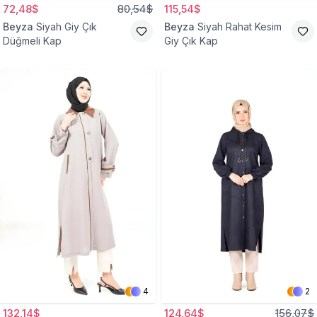
72,48$
80,54$
115,54$
Beyza
Siyah Giy Çık
Beyza
Siyah Rahat Kesim
Düğmeli Kap
Giy Çık Kap
4
2
132,14$
124,64$
156,07$