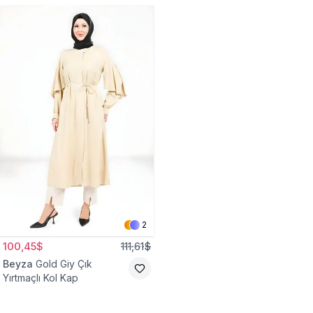
2
100,45$
111,61$
Beyza
Gold Giy Çık
Yırtmaçlı Kol Kap