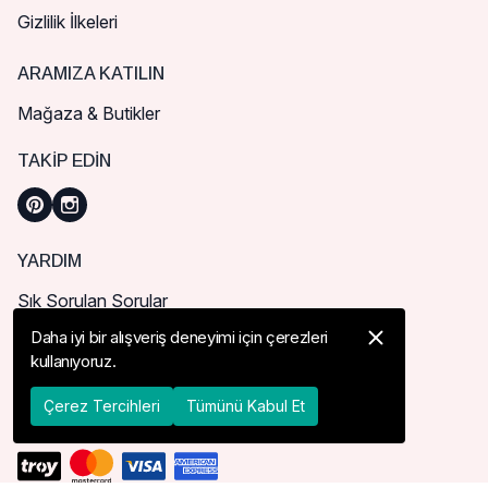
Gizlilik İlkeleri
ARAMIZA KATILIN
Mağaza & Butikler
TAKIP EDIN
YARDIM
Sık Sorulan Sorular
Nasıl Sipariş Verebilirim?
Daha iyi bir alışveriş deneyimi için çerezleri
kullanıyoruz.
Kargo ve Teslimat
İade, İptal ve Değişim
Çerez Tercihleri
Tümünü Kabul Et