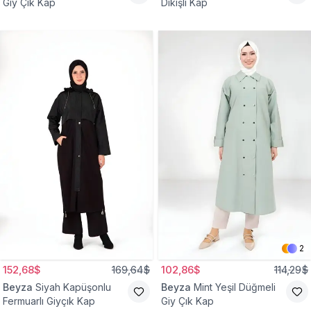
Giy Çık Kap
Dikişli Kap
2
152,68$
169,64$
102,86$
114,29$
Beyza
Siyah Kapüşonlu
Beyza
Mint Yeşil Düğmeli
Fermuarlı Giyçık Kap
Giy Çık Kap