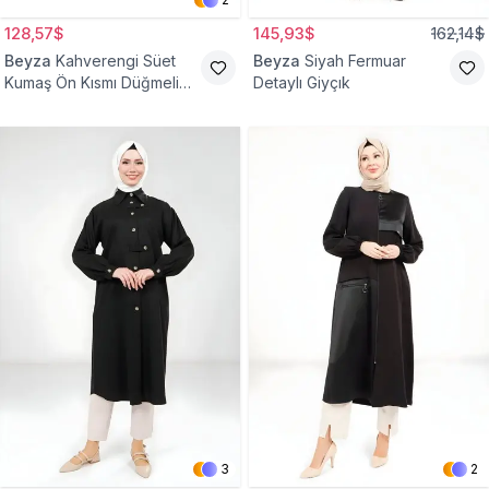
128,57$
145,93$
162,14$
Beyza
Kahverengi Süet
Beyza
Siyah Fermuar
Kumaş Ön Kısmı Düğmeli
Detaylı Giyçık
Giyçık
3
2