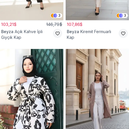
3
3
103,21$
146,79$
107,86$
Beyza
Açık Kahve İpli
Beyza
Kiremit Fermuarlı
Giyçık Kap
Kap