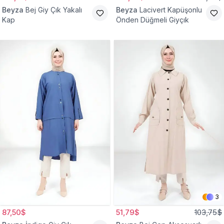
Beyza
Bej Giy Çık Yakalı
Beyza
Lacivert Kapüşonlu
Kap
Önden Düğmeli Giyçık
3
87,50$
51,79$
103,75$