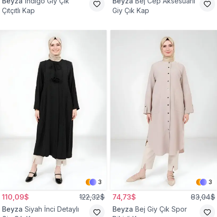
Beyza
İndigo Giy Çık
Beyza
Bej Cep Aksesuarlı
Çıtçıtlı Kap
Giy Çık Kap
3
3
110,09$
122,32$
74,73$
83,04$
Beyza
Siyah İnci Detaylı
Beyza
Bej Giy Çık Spor