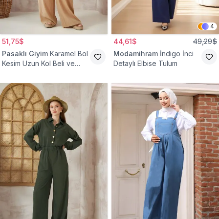
4
51,75$
44,61$
49,29$
Pasaklı Giyim
Karamel Bol
Modamihram
İndigo İnci
Kesim Uzun Kol Beli ve
Detaylı Elbise Tulum
Kolu Lastikli Cepli Kupra
Tulum