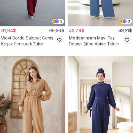
3
3
91,94$
95,39$
42,79$
48,21$
Wovi
Bordo Salopet Geniş
Modamihram
Mavi Taş
Kuşak Fermuarlı Tulum
Detaylı Şifon Abiye Tulum