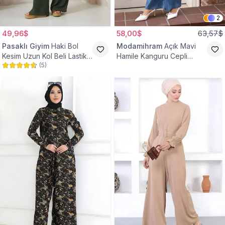
2
49,96$
58,00$
63,57$
Pasaklı Giyim
Haki Bol
Modamihram
Açık Mavi
Kesim Uzun Kol Beli Lastikli
Hamile Kanguru Cepli
(
5
)
Cepli Kupra Tesettür Tulum
Tesettür Tulum