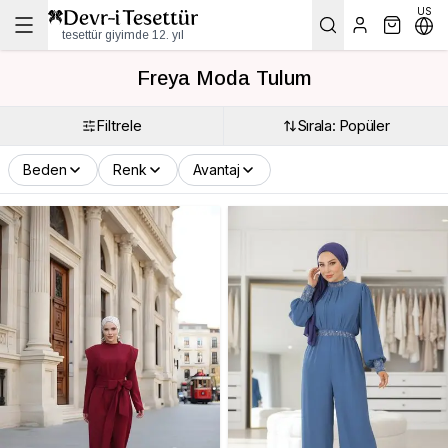
US
tesettür giyimde 12. yıl
Freya Moda Tulum
Filtrele
Sırala: Popüler
Beden
Renk
Avantaj