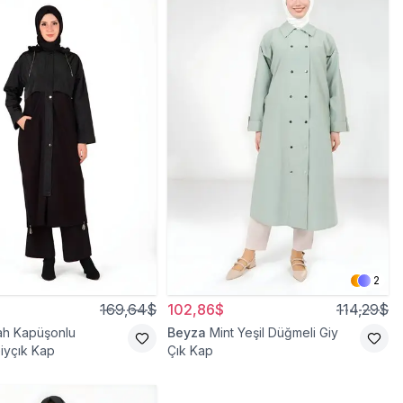
2
169,64$
102,86$
114,29$
ah Kapüşonlu
Beyza
Mint Yeşil Düğmeli Giy
Giyçık Kap
Çık Kap