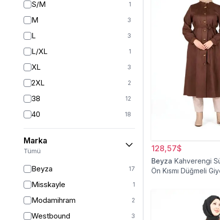
S/M
1
M
3
L
3
L/XL
1
XL
3
2XL
2
38
12
40
18
42
2
Marka
42/44
14
128,57$
Tümü
44
Beyza
Kahverengi S
3
Beyza
17
Ön Kısmı Düğmeli Giy
46
2
Misskayle
1
46/48
12
Modamihram
2
48
2
Westbound
3