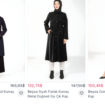
163,93$
132,75$
147,50$
100,45$
şüt Kumaş
Beyza
Siyah Parlak Kumaş
Beyza
Gol
Metal Düğmeli Giy Çık Kap
Kap