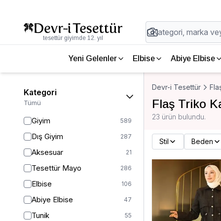
tesettür giyimde 12. yıl
Yeni Gelenler
Elbise
Abiye Elbise
Devr-i Tesettür
Fla
Kategori
Flaş Triko 
Tümü
23 ürün bulundu.
Giyim
589
Dış Giyim
287
Stil
Beden
Aksesuar
21
Tesettür Mayo
286
Elbise
106
Abiye Elbise
47
Tunik
55