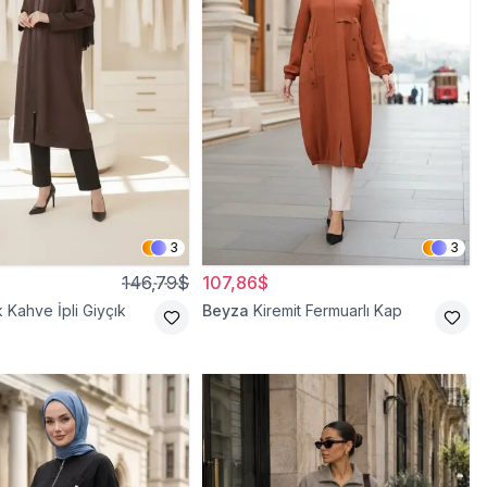
3
3
146,79$
107,86$
k Kahve İpli Giyçık
Beyza
Kiremit Fermuarlı Kap