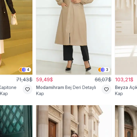
4
3
71,43$
59,49$
66,07$
103,21$
Kapitone
Modamihram
Bej Deri Detaylı
Beyza
Açı
 Kap
Kap
Kap