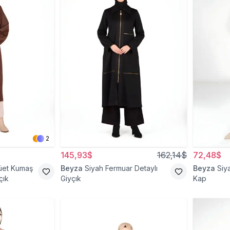
2
145,93$
162,14$
72,48$
üet Kumaş
Beyza
Siyah Fermuar Detaylı
Beyza
Siy
çık
Giyçık
Kap