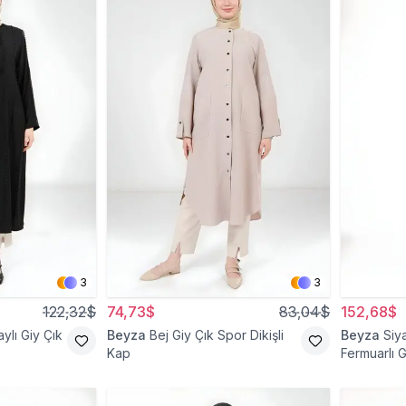
3
3
122,32$
74,73$
83,04$
152,68$
aylı Giy Çık
Beyza
Bej Giy Çık Spor Dikişli
Beyza
Siy
Kap
Fermuarlı 