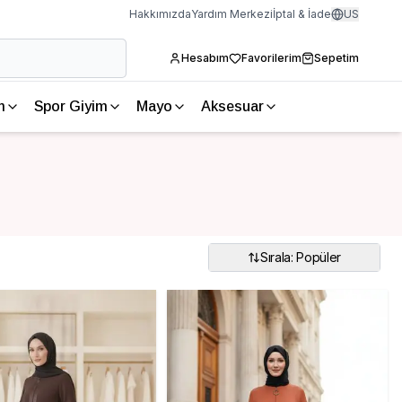
Hakkımızda
Yardım Merkezi
İptal & İade
US
Hesabım
Favorilerim
Sepetim
m
Spor Giyim
Mayo
Aksesuar
Sırala: Popüler