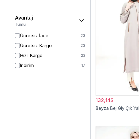
50
14
52
5
Avantaj
54/56
1
Tümü
Ücretsiz İade
23
Ücretsiz Kargo
23
Hızlı Kargo
22
İndirim
17
132,14$
Beyza
Bej Giy Çık Ya