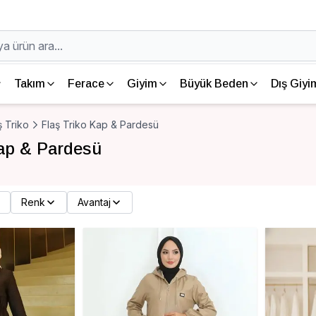
Takım
Ferace
Giyim
Büyük Beden
Dış Giyi
ş Triko
Flaş Triko Kap & Pardesü
Kap & Pardesü
Renk
Avantaj