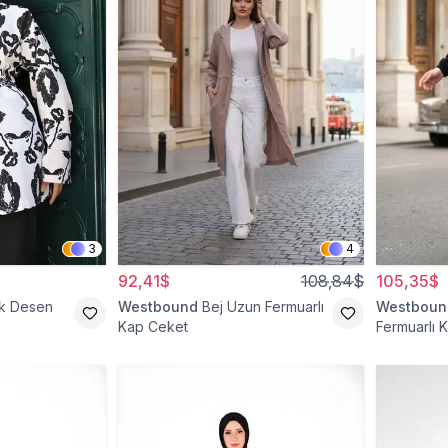
3
4
92,41$
108,84$
105,35$
ik Desen
Westbound
Bej Uzun Fermuarlı
Westboun
Kap Ceket
Fermuarlı 