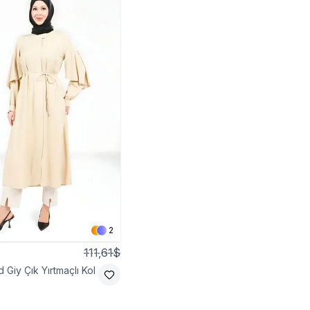
2
111,61$
d Giy Çık Yırtmaçlı Kol