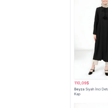
110,09$
Beyza
Siyah İnci Det
Kap