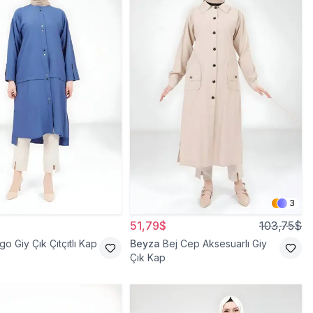
3
51,79$
103,75$
go Giy Çık Çıtçıtlı Kap
Beyza
Bej Cep Aksesuarlı Giy
Çık Kap