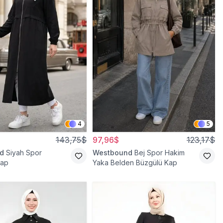
4
5
143,75$
97,96$
123,17$
d
Siyah Spor
Westbound
Bej Spor Hakim
Kap
Yaka Belden Büzgülü Kap