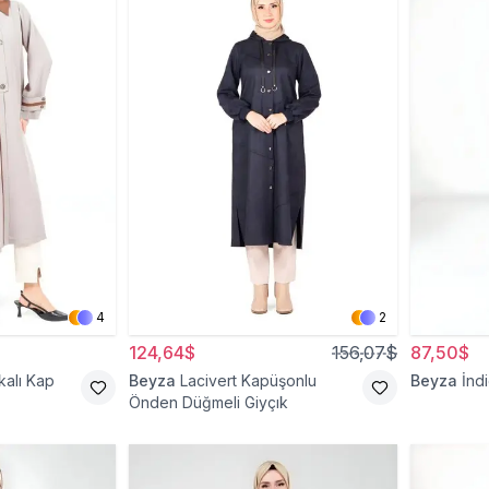
4
2
124,64$
156,07$
87,50$
kalı Kap
Beyza
Lacivert Kapüşonlu
Beyza
İndi
Önden Düğmeli Giyçık