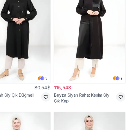
3
2
80,54$
115,54$
ah Giy Çık Düğmeli
Beyza
Siyah Rahat Kesim Giy
Çık Kap