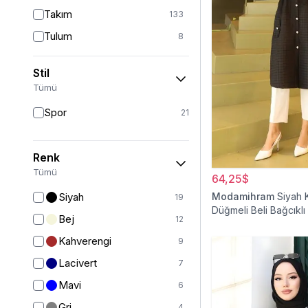
Takım
133
Tulum
8
Pantolon
148
Stil
Etek
19
Tümü
Pantolon Etek
2
Spor
21
Bluz & Gömlek
15
Kazak
7
Renk
Eşofman
67
Tümü
64,25$
Şal
6
Siyah
Modamihram
Siyah 
19
Düğmeli Beli Bağcıklı
Bone
15
Bej
12
Ferace
126
Kahverengi
9
Kap & Pardesü
23
Lacivert
7
Trençkot
32
Mavi
6
Hırka
4
Gri
4