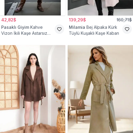
42,82$
139,29$
160,71$
Pasaklı Giyim
Kahve
Milamia
Bej Alpaka Kürk
Vizon İkili Kaşe Astarsız
Tüylü Kuşaklı Kaşe Kaban
Tesettür Kaban