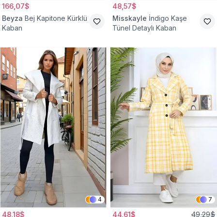
166,07$
48,57$
Beyza
Bej Kapitone Kürklü
Misskayle
İndigo Kaşe
Kaban
Tünel Detaylı Kaban
4
7
48,18$
44,61$
49,29$