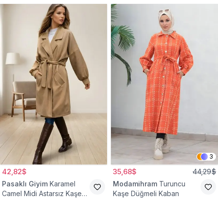
3
42,82$
35,68$
44,29$
Pasaklı Giyim
Karamel
Modamihram
Turuncu
Camel Midi Astarsız Kaşe
Kaşe Düğmeli Kaban
Tesettür Kaban