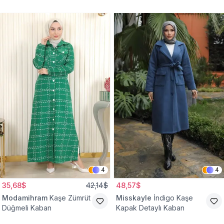
Kaban
4
4
35,68$
42,14$
48,57$
Modamihram
Kaşe Zümrüt
Misskayle
İndigo Kaşe
Düğmeli Kaban
Kapak Detaylı Kaban