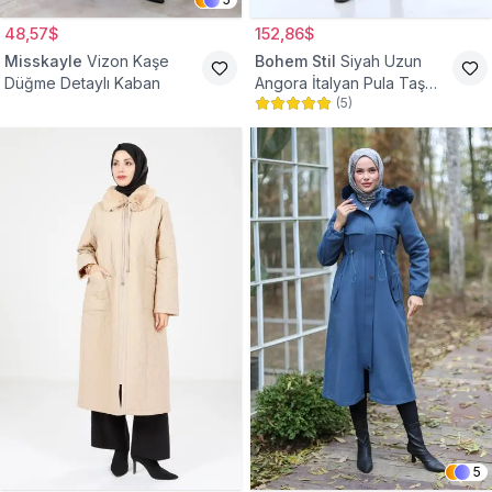
48,57$
152,86$
Misskayle
Vizon Kaşe
Bohem Stil
Siyah Uzun
Düğme Detaylı Kaban
Angora İtalyan Pula Taş
(
5
)
Detaylı Tesettür Kaban
5