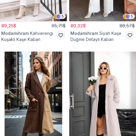
5
5
89,25$
95,71$
80,32$
88,57$
Modamihram
Kahverengi
Modamihram
Siyah Kaşe
Kuşaklı Kaşe Kaban
Düğme Detaylı Kaban