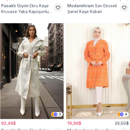
Pasaklı Giyim
Ekru Kaşe
Modamihram
Sarı Ekoseli
Kruvaze Yaka Kapüşonlu
Şanel Kaşe Kaban
Tesettür Kaban
3
4
62,46$
19,96$
22,50$