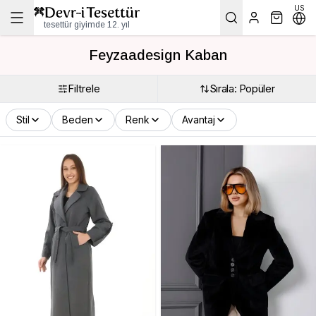
US
tesettür giyimde 12. yıl
Feyzaadesign Kaban
Filtrele
Sırala: Popüler
Stil
Beden
Renk
Avantaj