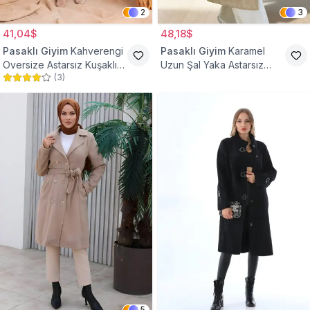
2
3
41,04$
48,18$
Pasaklı Giyim
Kahverengi
Pasaklı Giyim
Karamel
Oversize Astarsız Kuşaklı
Uzun Şal Yaka Astarsız
(
3
)
Tesettür Kaban
Kaşe Tesettür Kaban
5