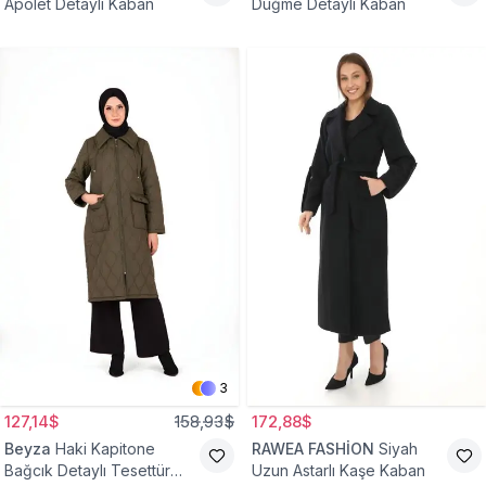
Apolet Detaylı Kaban
Düğme Detaylı Kaban
3
127,14$
158,93$
172,88$
Beyza
Haki Kapitone
RAWEA FASHİON
Siyah
Bağcık Detaylı Tesettür
Uzun Astarlı Kaşe Kaban