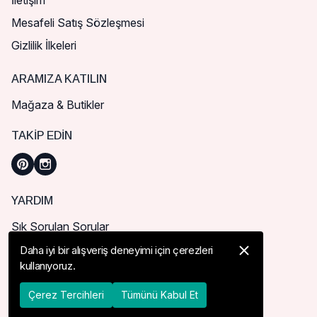
İletişim
Mesafeli Satış Sözleşmesi
Gizlilik İlkeleri
ARAMIZA KATILIN
Mağaza & Butikler
TAKIP EDIN
YARDIM
Sık Sorulan Sorular
Nasıl Sipariş Verebilirim?
Daha iyi bir alışveriş deneyimi için çerezleri
kullanıyoruz.
Kargo ve Teslimat
İade, İptal ve Değişim
Çerez Tercihleri
Tümünü Kabul Et