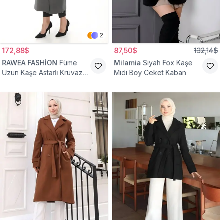
2
172,88$
87,50$
132,14$
RAWEA FASHİON
Füme
Milamia
Siyah Fox Kaşe
Uzun Kaşe Astarlı Kruvaze
Midi Boy Ceket Kaban
Yaka Tesettür Kaban