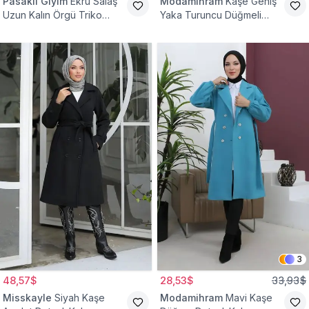
Pasaklı Giyim
Ekru Salaş
Modamihram
Kaşe Geniş
Uzun Kalın Örgü Triko
Yaka Turuncu Düğmeli
Kaban
Kaban
3
48,57$
28,53$
33,93$
Misskayle
Siyah Kaşe
Modamihram
Mavi Kaşe