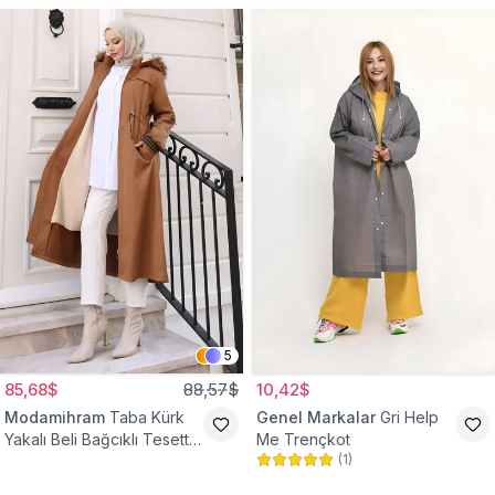
5
85,68$
88,57$
10,42$
Modamihram
Taba Kürk
Genel Markalar
Gri Help
Yakalı Beli Bağcıklı Tesettür
Me Trençkot
(
1
)
Mont