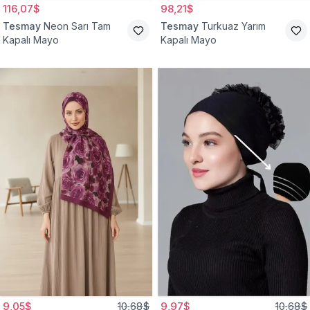
116,07$
98,21$
Tesmay
Neon Sarı Tam
Tesmay
Turkuaz Yarım
Kapalı Mayo
Kapalı Mayo
9,05$
10,68$
9,97$
10,68$