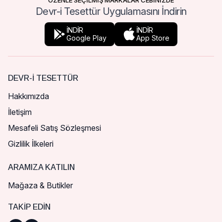
ÖZENLE SEÇİLMİŞ MARKALAR CEBİNİZDE
Devr-i Tesettür Uygulamasını İndirin
İNDİR
İNDİR
Google Play
App Store
DEVR-I TESETTÜR
Hakkımızda
İletişim
Mesafeli Satış Sözleşmesi
Gizlilik İlkeleri
ARAMIZA KATILIN
Mağaza & Butikler
TAKIP EDIN