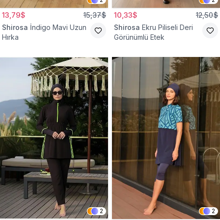
13,79$
15,37$
10,33$
12,50$
Shirosa
İndigo Mavi Uzun
Shirosa
Ekru Piliseli Deri
Hırka
Görünümlü Etek
2
2