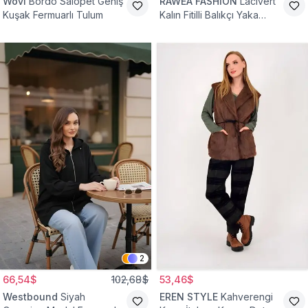
Wovi
Bordo Salopet Geniş
RAWEA FASHİON
Lacivert
Kuşak Fermuarlı Tulum
Kalın Fitilli Balıkçı Yaka
Pamuklu Triko Kazak
2
66,54$
102,68$
53,46$
Westbound
Siyah
EREN STYLE
Kahverengi