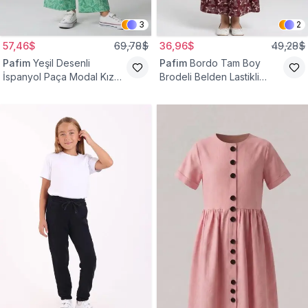
3
2
57,46$
69,78$
36,96$
49,28$
Pafim
Yeşil Desenli
Pafim
Bordo Tam Boy
İspanyol Paça Modal Kız
Brodeli Belden Lastikli
Çocuk Takım
Pamuk Kız Çocuk Etek