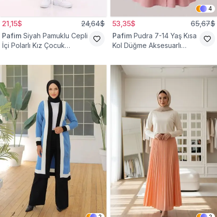
4
21,15$
24,64$
53,35$
65,67$
Pafim
Siyah Pamuklu Cepli
Pafim
Pudra 7-14 Yaş Kısa
İçi Polarlı Kız Çocuk
Kol Düğme Aksesuarlı
Eşofman Altı
Pamuk Kız Çocuk Elbise
2
2