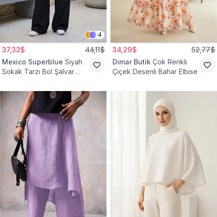
4
37,32$
44,11$
34,29$
52,77$
Mexico Superblue
Siyah
Dimar Butik
Çok Renkli
Sokak Tarzı Bol Şalvar
Çiçek Desenli Bahar Elbise
Pantolon