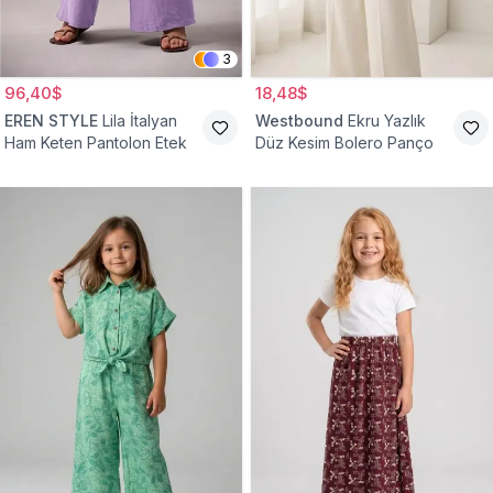
3
96,40$
18,48$
EREN STYLE
Lila İtalyan
Westbound
Ekru Yazlık
Ham Keten Pantolon Etek
Düz Kesim Bolero Panço