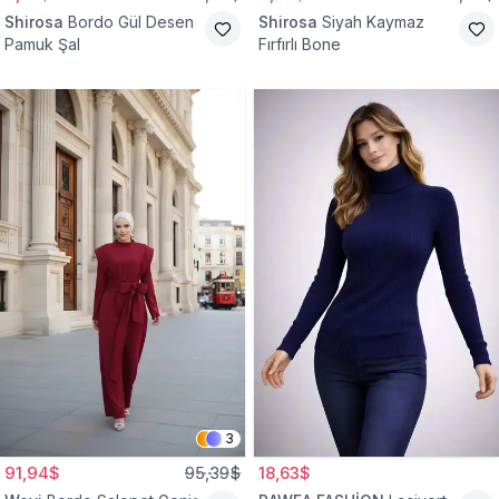
Shirosa
Bordo Gül Desen
Shirosa
Siyah Kaymaz
Pamuk Şal
Fırfırlı Bone
3
91,94$
95,39$
18,63$