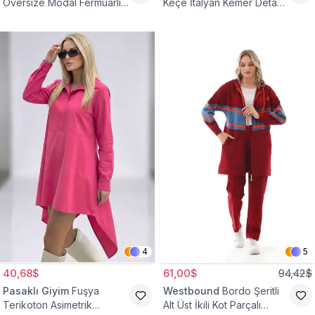
Oversize Modal Fermuarlı
Keçe İtalyan Kemer Detaylı
Sweat Tunik
Yelek
4
5
40,68$
61,00$
94,42$
Pasaklı Giyim
Fuşya
Westbound
Bordo Şeritli
Terikoton Asimetrik
Alt Üst İkili Kot Parçalı