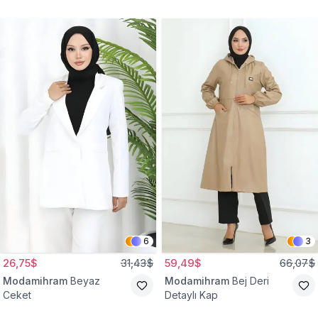
Gömlek Tunik
Eşofman Takım
6
3
26,75$
31,43$
59,49$
66,07$
Modamihram
Beyaz
Modamihram
Bej Deri
Ceket
Detaylı Kap