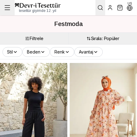
US
tesettür giyimde 12. yıl
Festmoda
Filtrele
Sırala: Popüler
Stil
Beden
Renk
Avantaj