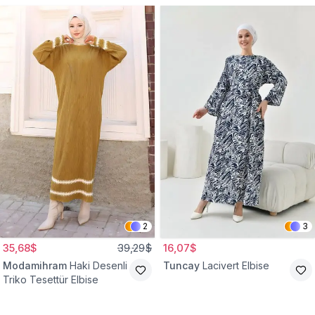
2
3
35,68$
39,29$
16,07$
Modamihram
Haki Desenli
Tuncay
Lacivert Elbise
Triko Tesettür Elbise