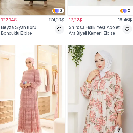
3
3
122,14$
174,29$
17,22$
18,46$
Beyza
Siyah Boru
Shirosa
Fıstık Yeşil Apoletli
Boncuklu Elbise
Ara Biyeli Kemerli Elbise