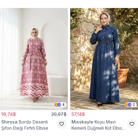
4
2
19,74$
20,87$
57,14$
Shirosa
Bordo Desenli
Misskayle
Koyu Mavi
Şifon Eteği Fırfırlı Elbise
Kemerli Düğmeli Kot Elbise
Takım