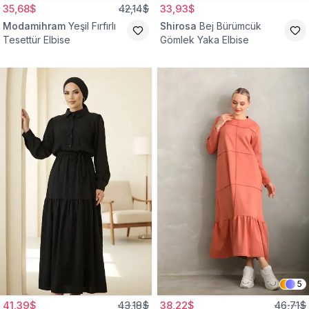
35,68$
42,14$
33,93$
Modamihram
Yeşil Fırfırlı
Shirosa
Bej Bürümcük
Tesettür Elbise
Gömlek Yaka Elbise
5
41,39$
43,18$
38,22$
46,71$