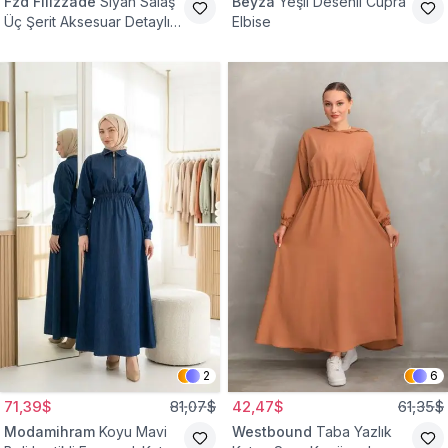
Fzd Filizzade
Siyah Salaş
Beyza
Yeşil Desenli Cupra
Üç Şerit Aksesuar Detaylı
Elbise
Kloş Elbise
2
6
71,39$
81,07$
42,47$
61,35$
Modamihram
Koyu Mavi
Westbound
Taba Yazlık