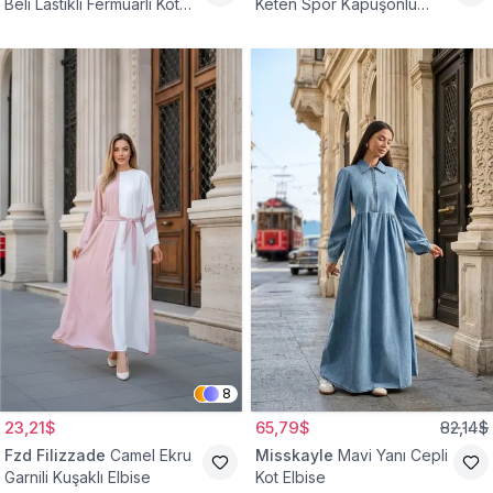
Beli Lastikli Fermuarlı Kot
Keten Spor Kapüşonlu
Elbise
Belden Büzgülü Cepli
Tesettür Elbise
8
23,21$
65,79$
82,14$
Fzd Filizzade
Camel Ekru
Misskayle
Mavi Yanı Cepli
Garnili Kuşaklı Elbise
Kot Elbise