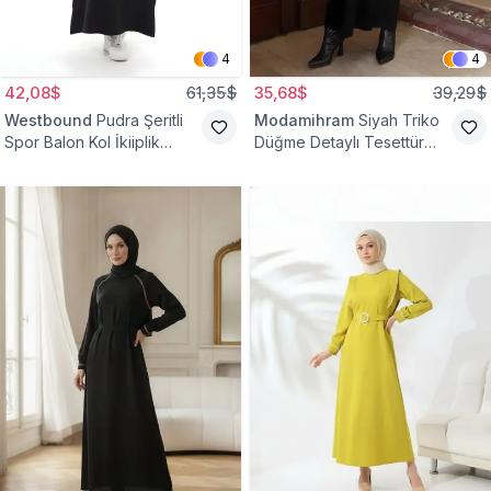
4
4
42,08$
61,35$
35,68$
39,29$
Westbound
Pudra Şeritli
Modamihram
Siyah Triko
Spor Balon Kol İkiiplik
Düğme Detaylı Tesettür
Tesettür Elbise
Elbise