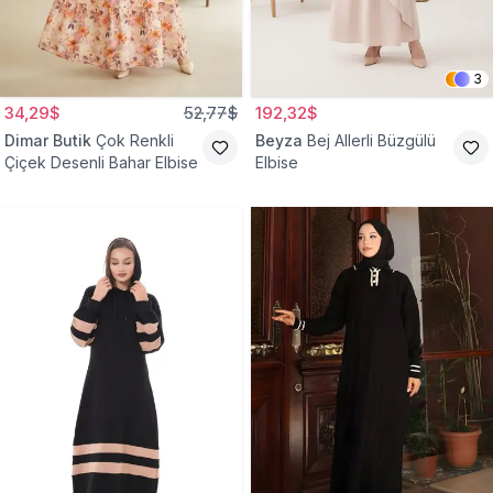
3
34,29$
52,77$
192,32$
Dimar Butik
Çok Renkli
Beyza
Bej Allerli Büzgülü
Çiçek Desenli Bahar Elbise
Elbise