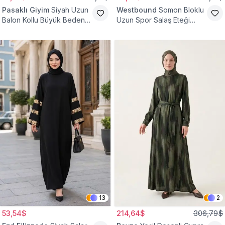
Pasaklı Giyim
Siyah Uzun
Westbound
Somon Bloklu
Balon Kollu Büyük Beden
Uzun Spor Salaş Eteği
Tesettür Elbise
Fırfırlı Tesettür Elbise
13
2
53,54$
214,64$
306,79$