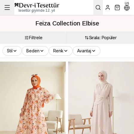
US
tesettür giyimde 12. yıl
Feiza Collection Elbise
Filtrele
Sırala: Popüler
Stil
Beden
Renk
Avantaj