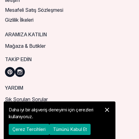
İletişim
Mesafeli Satış Sözleşmesi
Gizlilik İlkeleri
ARAMIZA KATILIN
Mağaza & Butikler
TAKIP EDIN
YARDIM
Sık Sorulan Sorular
Nasıl Sipariş Verebilirim?
Daha iyi bir alışveriş deneyimi için çerezleri
kullanıyoruz.
Kargo ve Teslimat
İade, İptal ve Değişim
Çerez Tercihleri
Tümünü Kabul Et