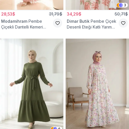
3
28,53$
31,79$
34,29$
50,71$
Modamihram
Pembe
Dimar Butik
Pembe Çiçek
Çiçekli Dantelli Kemeri
Desenli Eteği Katlı Yarım
Çiçekli Elbise
Düğmeli Elbise
6