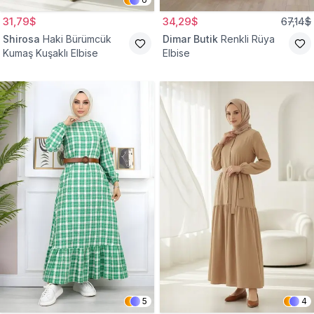
31,79$
34,29$
67,14$
Shirosa
Haki Bürümcük
Dimar Butik
Renkli Rüya
Kumaş Kuşaklı Elbise
Elbise
5
4