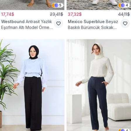
5
4
17,74$
23,41$
37,32$
44,11$
Westbound
Antrasit Yazlık
Mexico Superblue
Beyaz
Eşofman Altı Model Örme
Baskılı Bürümcük Sokak
Cepli Tesettür Pantolon
Tarzı Spor Baget Pantolon
4