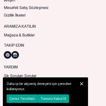
İletişim
Mesafeli Satış Sözleşmesi
Gizlilik İlkeleri
ARAMIZA KATILIN
Mağaza & Butikler
TAKIP EDIN
YARDIM
Sık Sorulan Sorular
Nasıl Sipariş Verebilirim?
Daha iyi bir alışveriş deneyimi için çerezleri
kullanıyoruz.
Kargo ve Teslimat
İade, İptal ve Değişim
Çerez Tercihleri
Tümünü Kabul Et