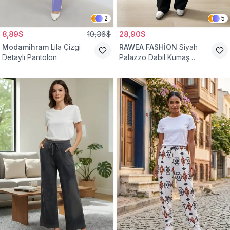
2
5
8,89$
10,36$
28,90$
Modamihram
Lila Çizgi
RAWEA FASHİON
Siyah
Detaylı Pantolon
Palazzo Dabıl Kumaş
Tesettür Pantolon