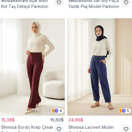
Modamihram
Açık Mavi
Westbound
Sarı Bol Paça
Kot Taş Detaylı Pantolon
Yazlık Plaj Model Pantolon
4
5
15,36$
15,52$
24,96$
Shirosa
Bordo Krep Çımalı
Shirosa
Lacivert Müslin