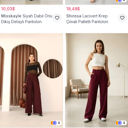
10,03$
18,48$
Misskayle
Siyah Dabıl Önü
Shirosa
Lacivert Krep
Dikiş Detaylı Pantolon
Çimalı Patletli Pantolon
4
4