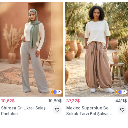
2
2
10,62$
10,80$
37,32$
44,11$
Shirosa
Gri Likralı Salaş
Mexico Superblue
Bej
Pantolon
Sokak Tarzı Bol Şalvar
Pantolon