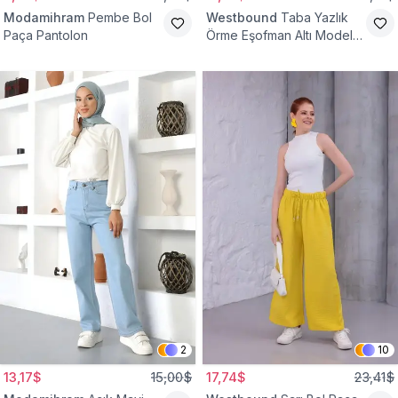
Modamihram
Pembe Bol
Westbound
Taba Yazlık
Paça Pantolon
Örme Eşofman Altı Model
Cepsiz Pantolon
2
10
13,17$
15,00$
17,74$
23,41$