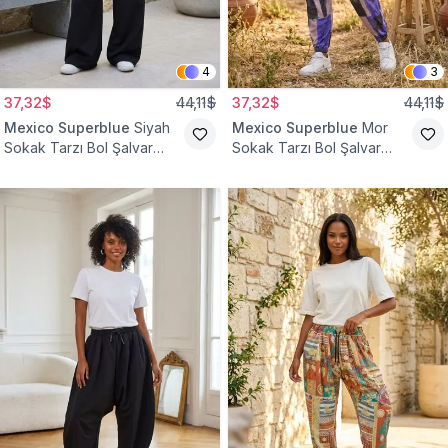
4
3
37,32$
44,11$
37,32$
44,11$
Mexico Superblue
Siyah
Mexico Superblue
Mor
Sokak Tarzı Bol Şalvar
Sokak Tarzı Bol Şalvar
Pantolon
Pantolon