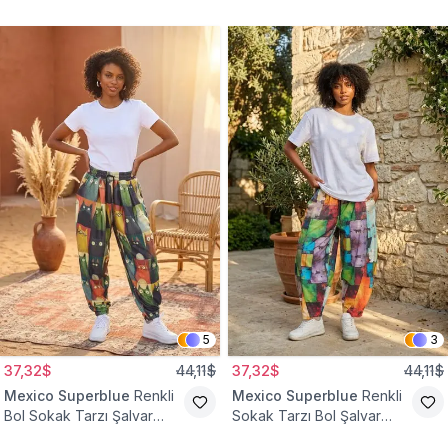
Tesettür Pantolon
Pantolon
5
3
37,32$
44,11$
37,32$
44,11$
Mexico Superblue
Renkli
Mexico Superblue
Renkli
Bol Sokak Tarzı Şalvar
Sokak Tarzı Bol Şalvar
Pantolon
Pantolon