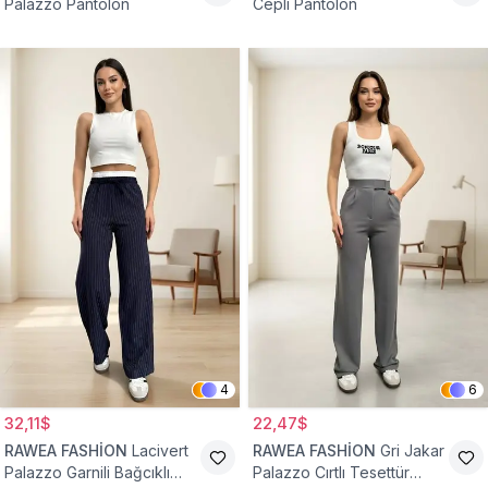
Palazzo Pantolon
Cepli Pantolon
4
6
32,11$
22,47$
RAWEA FASHİON
Lacivert
RAWEA FASHİON
Gri Jakar
Palazzo Garnili Bağcıklı
Palazzo Cırtlı Tesettür