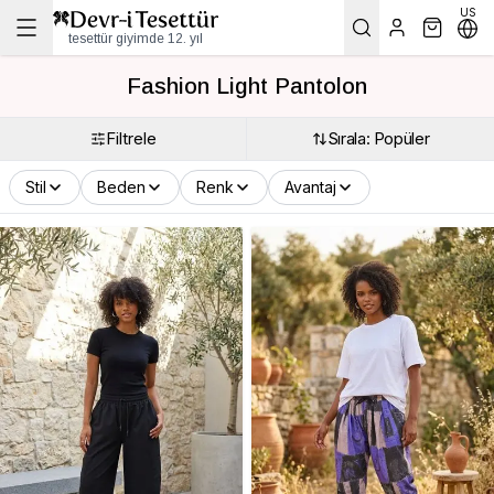
US
tesettür giyimde 12. yıl
Fashion Light Pantolon
Filtrele
Sırala: Popüler
Stil
Beden
Renk
Avantaj