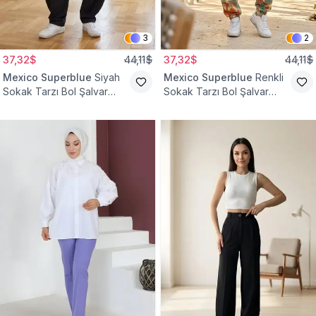
3
2
37,32$
44,11$
37,32$
44,11$
Mexico Superblue
Siyah
Mexico Superblue
Renkli
Sokak Tarzı Bol Şalvar
Sokak Tarzı Bol Şalvar
Pantolon
Pantolon