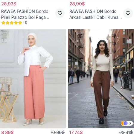
28,93$
28,90$
RAWEA FASHİON
Bordo
RAWEA FASHİON
Bordo
Pileli Palazzo Bol Paça
Arkası Lastikli Dabıl Kumaş
(
1
)
Yüksek Bel Tesettür
Palazzo Tesettür Pantolon
Pantolon
6
8,89$
10,36$
17,74$
23,41$