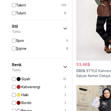
Takım
129
Tulum
8
Pantolon
151
Stil
Etek
19
Tümü
Pantolon Etek
2
Spor
9
Bluz & Gömlek
15
Şişme
8
Kazak
6
Eşofman
63
53,46$
Renk
Şal
6
Tümü
EREN STYLE
Kahver
İtalyan Kemer Detaylı
Bone
15
Siyah
10
Ferace
126
Kahverengi
3
Kap & Pardesü
23
Haki
2
Trençkot
32
Bordo
2
Hırka
4
Beyaz
2