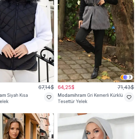
3
67,14$
64,25$
71,43$
ram
Siyah Kısa
Modamihram
Gri Kemerli Kürklü
elek
Tesettür Yelek