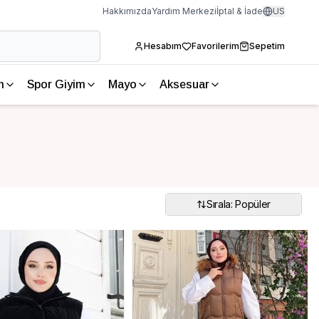
Hakkımızda
Yardım Merkezi
İptal & İade
US
Hesabım
Favorilerim
Sepetim
m
Spor Giyim
Mayo
Aksesuar
Sırala: Popüler