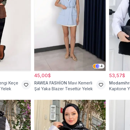
4
45,00$
53,57$
engi Keçe
RAWEA FASHİON
Mavi Kemerli
Modamih
 Yelek
Şal Yaka Blazer Tesettür Yelek
Kapitone Y