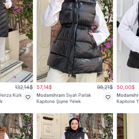
132,14$
57,14$
98,21$
50,00$
Venza Kürk
Modamihram
Siyah Parlak
Modamih
ek
Kapitone Şişme Yelek
Kapitone Y