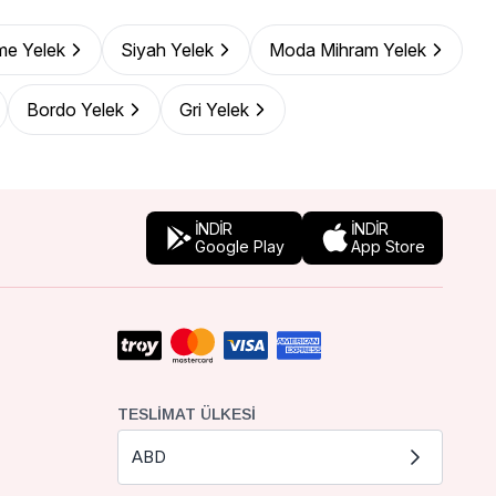
me Yelek
Siyah Yelek
Moda Mihram Yelek
Bordo Yelek
Gri Yelek
İNDİR
İNDİR
Google Play
App Store
TESLIMAT ÜLKESI
ABD