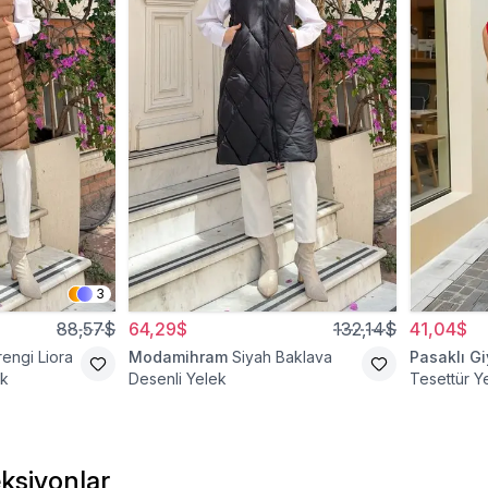
3
88,57$
64,29$
132,14$
41,04$
engi Liora
Modamihram
Siyah Baklava
Pasaklı G
ek
Desenli Yelek
Tesettür Y
ksiyonlar