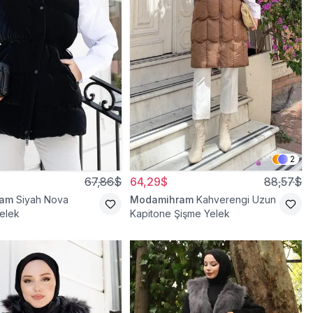
2
67,86$
64,29$
88,57$
ram
Siyah Nova
Modamihram
Kahverengi Uzun
elek
Kapitone Şişme Yelek