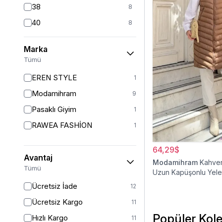
38
8
40
8
42
7
Marka
44
6
Tümü
46
6
EREN STYLE
1
48
6
Modamihram
9
Pasaklı Giyim
1
RAWEA FASHİON
1
64,29$
Avantaj
Modamihram
Kahver
Tümü
Uzun Kapüşonlu Yel
Ücretsiz İade
12
Ücretsiz Kargo
11
Popüler Kole
Hızlı Kargo
11