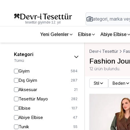
tesettür giyimde 12. yıl
Yeni Gelenler
Elbise
Abiye Elbise
Devr-i Tesettür
Fas
Kategori
Fashion Jou
Tümü
12 ürün bulundu.
Giyim
584
Dış Giyim
287
Stil
Beden
Aksesuar
21
Tesettür Mayo
282
Elbise
107
Abiye Elbise
47
Tunik
55