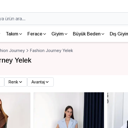
Takım
Ferace
Giyim
Büyük Beden
Dış Giyi
hion Journey
Fashion Journey Yelek
rney Yelek
Renk
Avantaj