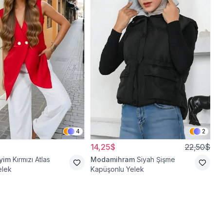
4
2
14,25$
22,50$
iyim
Kırmızı Atlas
Modamihram
Siyah Şişme
elek
Kapüşonlu Yelek