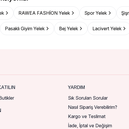
ek
RAWEA FASHİON Yelek
Spor Yelek
Şiş
Pasaklı Giyim Yelek
Bej Yelek
Lacivert Yelek
ATILIN
YARDIM
utikler
Sık Sorulan Sorular
Nasıl Sipariş Verebilirim?
N
Kargo ve Teslimat
İade, İptal ve Değişim