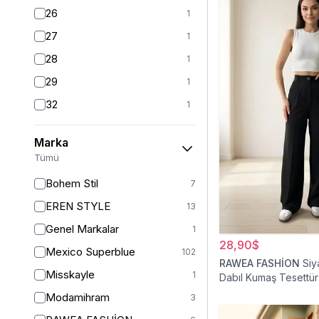
26
1
27
1
28
1
29
1
32
1
S
101
Marka
S/M
1
Tümü
M
98
Bohem Stil
7
L
99
EREN STYLE
13
L/XL
1
Genel Markalar
1
XL
101
28,90$
Mexico Superblue
102
2XL
RAWEA FASHİON
Siy
1
Misskayle
1
Dabıl Kumaş Tesettür
XXL
94
Modamihram
3
34
3