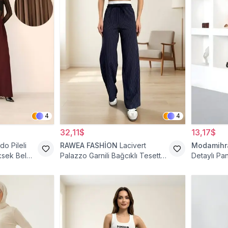
4
4
32,11$
13,17$
do Pileli
RAWEA FASHİON
Lacivert
Modamih
ksek Bel
Palazzo Garnili Bağcıklı Tesettür
Detaylı Pa
Pantolon