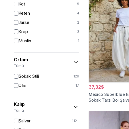
Kot
5
Gümüş
2
Keten
4
Pudra
2
Jarse
2
Krep
2
Müslin
1
Ortam
Tümü
Sokak Stili
129
Ofis
17
37,32$
Mexico Superblue
B
Sokak Tarzı Bol Şalv
Kalıp
Tümü
Şalvar
112