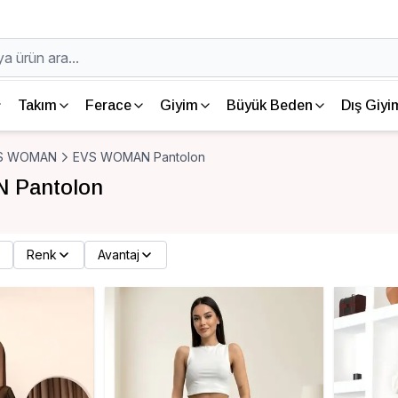
Takım
Ferace
Giyim
Büyük Beden
Dış Giyi
S WOMAN
EVS WOMAN Pantolon
 Pantolon
Renk
Avantaj