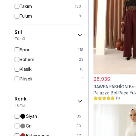
Takım
133
Tulum
8
Pantolon
148
Stil
Etek
19
Tümü
Pantolon Etek
2
Spor
118
Bluz & Gömlek
15
Bohem
23
Kazak
7
Klasik
13
Eşofman
67
Piliseli
28,93$
1
Şal
6
RAWEA FASHİON
Bor
Palazzo Bol Paça Yü
Bone
15
Renk
(
1
)
Tesettür Pantolon
Ferace
126
Tümü
Kap & Pardesü
23
Siyah
85
Trençkot
32
Gri
30
Hırka
4
Kahverengi
27