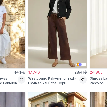
4
44,11$
17,74$
23,41$
24,96$
eyaz
Westbound
Kahverengi Yazlık
Shirosa
La
ar Pantolon
Eşofman Altı Örme Cepli
Pantolon
Pantolon