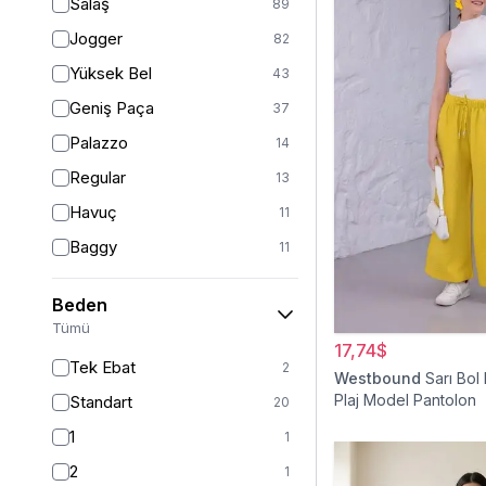
Salaş
89
Jogger
82
Yüksek Bel
43
Geniş Paça
37
Palazzo
14
Regular
13
Havuç
11
Baggy
11
Relaxed
9
Beden
Straight
6
Tümü
17,74$
Mom
2
Tek Ebat
2
Westbound
Sarı Bol
Fitted
1
Plaj Model Pantolon
Standart
20
Boyfriend
1
1
1
2
1