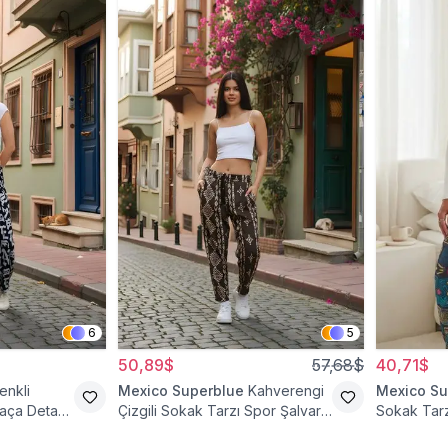
6
5
50,89$
57,68$
40,71$
enkli
Mexico Superblue
Kahverengi
Mexico Su
aça Detaylı
Çizgili Sokak Tarzı Spor Şalvar
Sokak Tarz
Pantolon