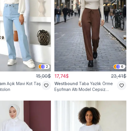
2
6
15,00$
17,74$
23,41$
ram
Açık Mavi Kot Taş
Westbound
Taba Yazlık Örme
ntolon
Eşofman Altı Model Cepsiz
Pantolon