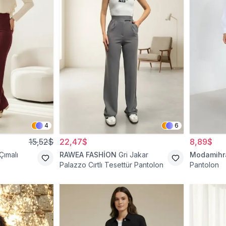
4
6
15,52$
22,47$
8,89$
Çımalı
RAWEA FASHİON
Gri Jakar
Modamih
Palazzo Cırtlı Tesettür Pantolon
Pantolon