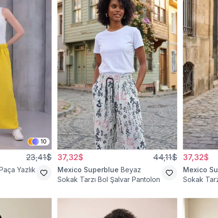
10
23,41$
37,32$
44,11$
37,32$
 Paça Yazlık
Mexico Superblue
Beyaz
Mexico Su
Sokak Tarzı Bol Şalvar Pantolon
Sokak Tarz