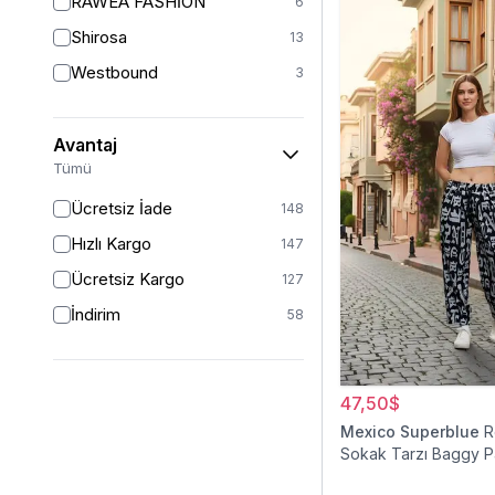
RAWEA FASHİON
6
36
5
Shirosa
13
38
8
Westbound
3
40
5
42
4
Avantaj
44
4
Tümü
46
1
Ücretsiz İade
148
STANDART
1
Hızlı Kargo
147
Ücretsiz Kargo
127
İndirim
58
47,50$
Mexico Superblue
R
Sokak Tarzı Baggy P
Pantolon