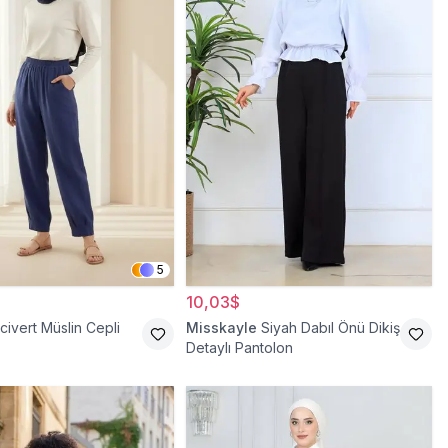
5
10,03$
civert Müslin Cepli
Misskayle
Siyah Dabıl Önü Dikiş
Detaylı Pantolon