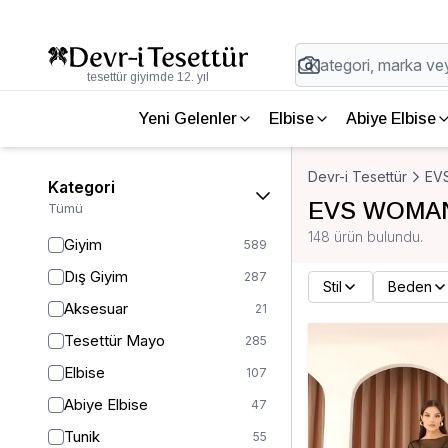
tesettür giyimde 12. yıl
Yeni Gelenler
Elbise
Abiye Elbise
Devr-i Tesettür
EV
Kategori
EVS WOMAN
Tümü
148 ürün bulundu.
Giyim
589
Dış Giyim
287
Stil
Beden
Aksesuar
21
Tesettür Mayo
285
Elbise
107
Abiye Elbise
47
Tunik
55