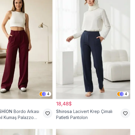
4
4
18,48$
SHİON
Bordo Arkası
Shirosa
Lacivert Krep Çimalı
abıl Kumaş Palazzo
Patletli Pantolon
antolon