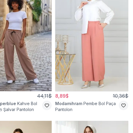
44,11$
8,89$
10,36$
perblue
Kahve Bol
Modamihram
Pembe Bol Paça
ı Şalvar Pantolon
Pantolon