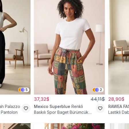
5
2
37,32$
44,11$
28,90$
ah Palazzo
Mexico Superblue
Renkli
RAWEA FA
 Pantolon
Baskılı Spor Baget Bürümcük
Lastikli D
Pantolon
Tesettür P