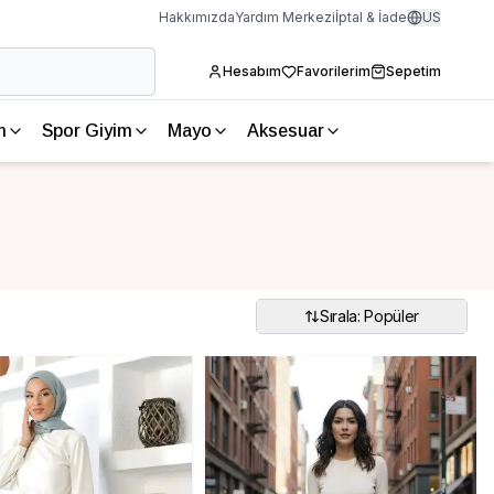
Hakkımızda
Yardım Merkezi
İptal & İade
US
Hesabım
Favorilerim
Sepetim
m
Spor Giyim
Mayo
Aksesuar
Sırala: Popüler