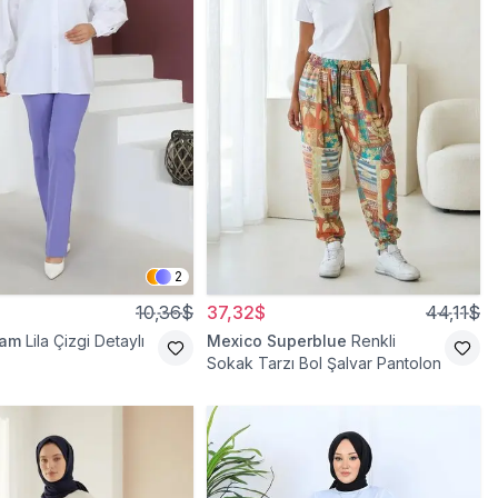
2
10,36$
37,32$
44,11$
ram
Lila Çizgi Detaylı
Mexico Superblue
Renkli
Sokak Tarzı Bol Şalvar Pantolon