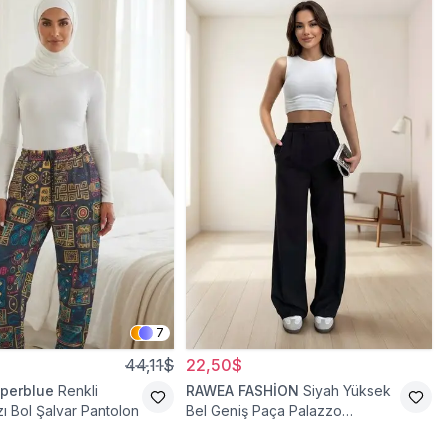
7
44,11$
22,50$
perblue
Renkli
RAWEA FASHİON
Siyah Yüksek
ı Bol Şalvar Pantolon
Bel Geniş Paça Palazzo
Tesettür Pantolon