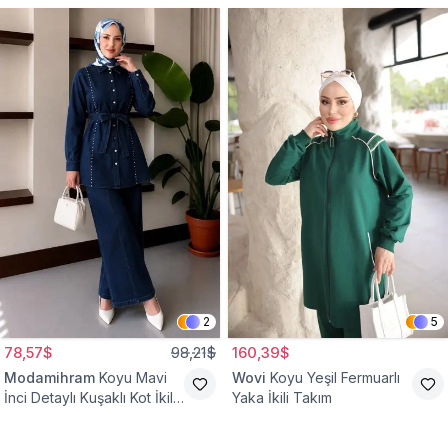
2
5
78,57$
98,21$
160,39$
Modamihram
Koyu Mavi
Wovi
Koyu Yeşil Fermuarlı
İnci Detaylı Kuşaklı Kot İkili
Yaka İkili Takım
Takım