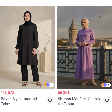
2
5
163,57$
55,36$
Beyza
Siyah Umre İkili
Shirosa
Mor Etek Gömlek
Takım
İkili Takım