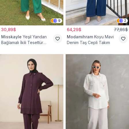
9
2
30,89$
64,29$
77,86$
Misskayle
Yeşil Yandan
Modamihram
Koyu Mavi
Bağlamalı İkili Tesettür
Denim Taş Cepli Takım
Takım