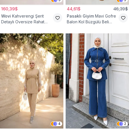
160,39$
44,61$
46,39$
Wovi
Kahverengi Şerit
Pasaklı Giyim
Mavi Gofre
Detaylı Oversize Rahat
Balon Kol Büzgülü Beli
Eşofman Takımı
Lastikli Cepli Tesettür İkili
Takım
4
2