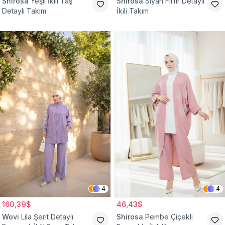
Shirosa
Yeşil İkili Taş
Shirosa
Siyah Fırfır Detaylı
Detaylı Takım
İkili Takım
4
4
160,39$
46,43$
Wovi
Lila Şerit Detaylı
Shirosa
Pembe Çiçekli