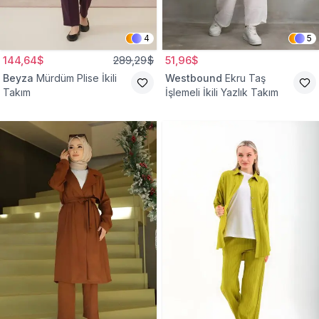
4
5
144,64$
289,29$
51,96$
Beyza
Mürdüm Plise İkili
Westbound
Ekru Taş
Takım
İşlemeli İkili Yazlık Takım