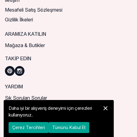
İletişim
Mesafeli Satış Sözleşmesi
Gizlilik İlkeleri
ARAMIZA KATILIN
Mağaza & Butikler
TAKIP EDIN
YARDIM
Sık Sorulan Sorular
Nasıl Sipariş Verebilirim?
Daha iyi bir alışveriş deneyimi için çerezleri
kullanıyoruz.
Kargo ve Teslimat
İade, İptal ve Değişim
Çerez Tercihleri
Tümünü Kabul Et