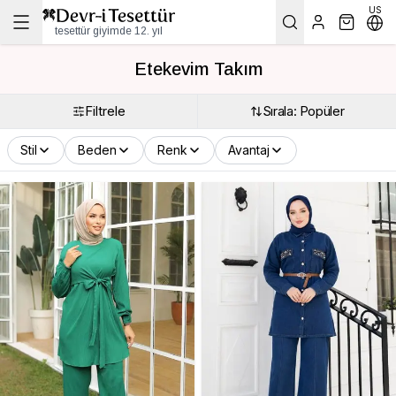
US
tesettür giyimde 12. yıl
Etekevim Takım
Filtrele
Sırala: Popüler
Stil
Beden
Renk
Avantaj