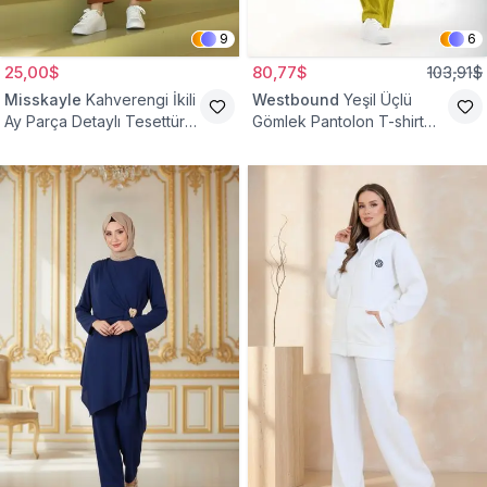
9
6
25,00$
80,77$
103,91$
Misskayle
Kahverengi İkili
Westbound
Yeşil Üçlü
Ay Parça Detaylı Tesettür
Gömlek Pantolon T-shirt
Takım
Takım