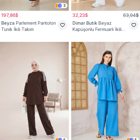
3
197,86$
32,23$
63,04$
Beyza
Parlement Pantolon
Dimar Butik
Beyaz
Tunik İkili Takım
Kapüşonlu Fermuarlı İkili
Takım
5
5