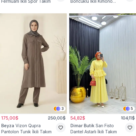
Fermuarlı İkili Spor Takım
Boncuklu İkili Kimono
Takım
3
5
175,00$
250,00$
54,82$
104,11$
Beyza
Vizon Qupra
Dimar Butik
Sarı Fisto
Pantolon Tunik İkili Takım
Dantel Astarlı İkili Takım