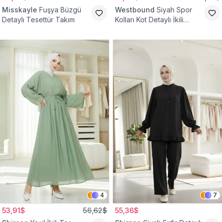
Misskayle
Fuşya Büzgü
Westbound
Siyah Spor
Detaylı Tesettür Takım
Kolları Kot Detaylı İkili
Takım
4
7
53,91$
56,62$
55,36$