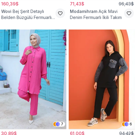
160,39$
71,43$
96,43$
Wovi
Bej Şerit Detaylı
Modamihram
Açık Mavi
Belden Büzgülü Fermuarlı
Denim Fermuarlı İkili Takım
İkili Spor Eşofman Takımı
7
6
30,89$
61,00$
94,42$