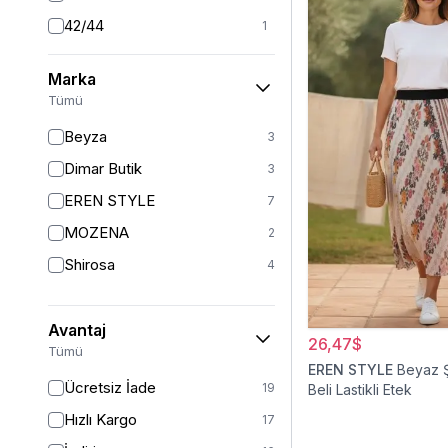
42/44
1
44
1
Marka
46
1
Tümü
46/48
2
Beyza
3
Dimar Butik
3
EREN STYLE
7
MOZENA
2
Shirosa
4
Avantaj
26,47$
Tümü
EREN STYLE
Beyaz Ş
Ücretsiz İade
19
Beli Lastikli Etek
Hızlı Kargo
17