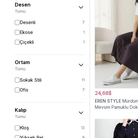
Desen
Tümü
Desenli
7
Ekose
1
Çiçekli
1
Ortam
Tümü
Sokak Stili
11
Ofis
7
24,68$
EREN STYLE
Mürdüm 
Mevsim Pamuklu Do
Kalıp
Viskon Etek
Tümü
Kloş
12
Yüksek Bel
8