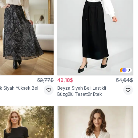
3
52,77$
49,18$
54,64$
k
Siyah Yüksek Bel
Beyza
Siyah Beli Lastikli
Büzgülü Tesettür Etek