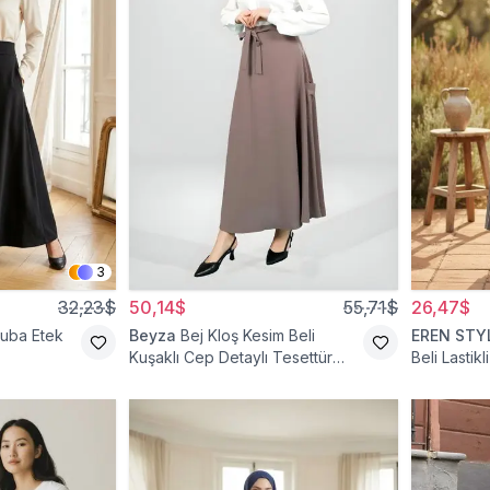
3
32,23$
50,14$
55,71$
26,47$
cuba Etek
Beyza
Bej Kloş Kesim Beli
EREN STY
Kuşaklı Cep Detaylı Tesettür
Beli Lastik
Etek