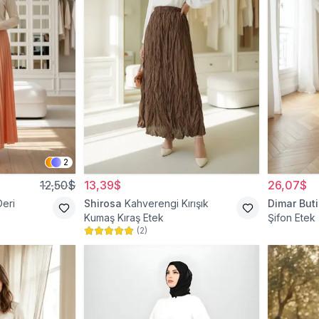
2
12,50$
13,39$
26,07$
Deri
Shirosa
Kahverengi Kırışık
Dimar Buti
Kumaş Kıraş Etek
Şifon Etek
(
2
)