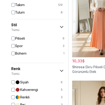
Takım
129
Tulum
8
Pantolon
151
Stil
Etek
19
Tümü
Pantolon Etek
2
Piliseli
6
Bluz & Gömlek
15
Spor
3
Kazak
6
Bohem
1
Eşofman
62
10,33$
Şal
6
Shirosa
Ekru Piliseli 
Renk
Görünümlü Etek
Bone
15
Tümü
Ferace
126
Siyah
6
Kap & Pardesü
23
Kahverengi
5
Trençkot
32
Renkli
3
Hırka
4
Bej
3