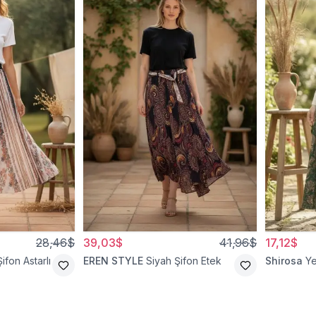
28,46$
39,03$
41,96$
17,12$
ifon Astarlı
EREN STYLE
Siyah Şifon Etek
Shirosa
Ye