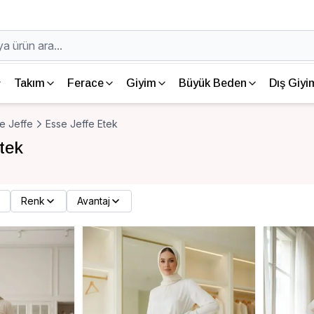
Takım
Ferace
Giyim
Büyük Beden
Dış Giyi
e Jeffe
Esse Jeffe Etek
tek
Renk
Avantaj