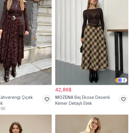
2
42,86$
Kahverengi Çiçek
MOZENA
Bej Ekose Desenli
ek
Kemer Detaylı Etek
(
6
)