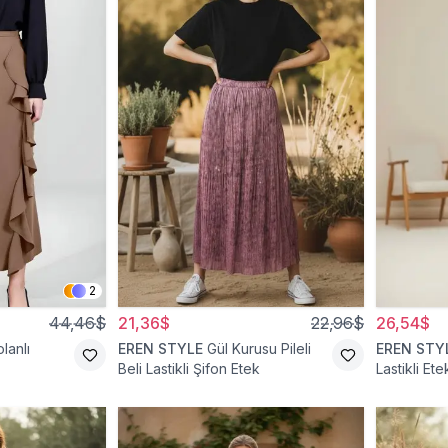
2
44,46$
21,36$
22,96$
26,54$
lanlı
EREN STYLE
Gül Kurusu Pileli
EREN STY
Beli Lastikli Şifon Etek
Lastikli Ete