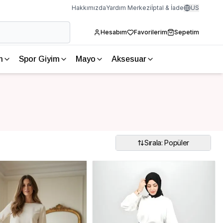
Hakkımızda
Yardım Merkezi
İptal & İade
US
Hesabım
Favorilerim
Sepetim
m
Spor Giyim
Mayo
Aksesuar
Sırala: Popüler