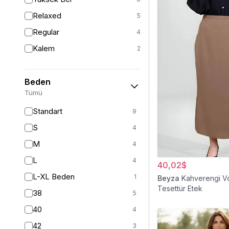
Relaxed
5
Regular
4
Kalem
2
Beden
Tümü
Standart
9
S
4
M
4
L
4
40,02$
L-XL Beden
1
Beyza
Kahverengi Vo
Tesettür Etek
38
5
40
4
42
3