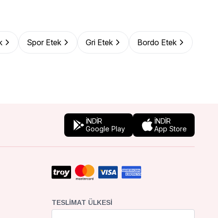
k
Spor Etek
Gri Etek
Bordo Etek
İNDİR
İNDİR
Google Play
App Store
TESLIMAT ÜLKESI