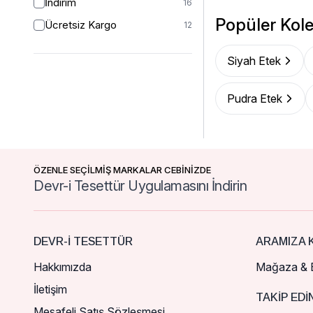
İndirim
16
Popüler Kole
Ücretsiz Kargo
12
Siyah Etek
Pudra Etek
ÖZENLE SEÇİLMİŞ MARKALAR CEBİNİZDE
Devr-i Tesettür Uygulamasını İndirin
DEVR-I TESETTÜR
ARAMIZA K
Hakkımızda
Mağaza & B
İletişim
TAKIP EDI
Mesafeli Satış Sözleşmesi