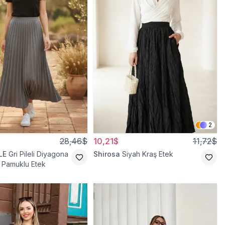
2
28,46$
10,21$
11,72$
LE
Gri Pileli Diyagona
Shirosa
Siyah Kraş Etek
li Pamuklu Etek