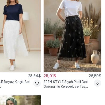
28,54$
25,01$
26,89$
LE
Beyaz Kırışık Beli
EREN STYLE
Siyah Pileli Deri
k
Görünümlü Kelebek ve Taş
Detaylı Pamuklu Viskon Etek