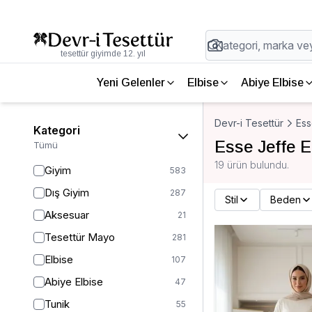
tesettür giyimde 12. yıl
Yeni Gelenler
Elbise
Abiye Elbise
Devr-i Tesettür
Ess
Kategori
Esse Jeffe E
Tümü
19 ürün bulundu.
Giyim
583
Dış Giyim
287
Stil
Beden
Aksesuar
21
Tesettür Mayo
281
Elbise
107
Abiye Elbise
47
Tunik
55