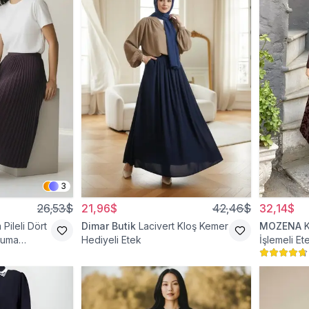
3
26,53$
21,96$
42,46$
32,14$
Pileli Dört
Dimar Butik
Lacivert Kloş Kemer
MOZENA
kuma
Hediyeli Etek
İşlemeli Et