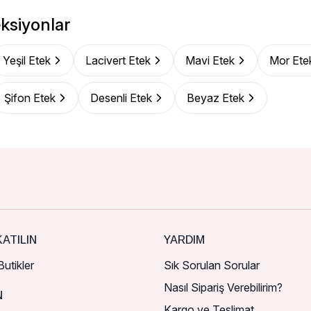
ksiyonlar
Yeşil Etek
Lacivert Etek
Mavi Etek
Mor Ete
Şifon Etek
Desenli Etek
Beyaz Etek
ATILIN
YARDIM
utikler
Sık Sorulan Sorular
Nasıl Sipariş Verebilirim?
N
Kargo ve Teslimat