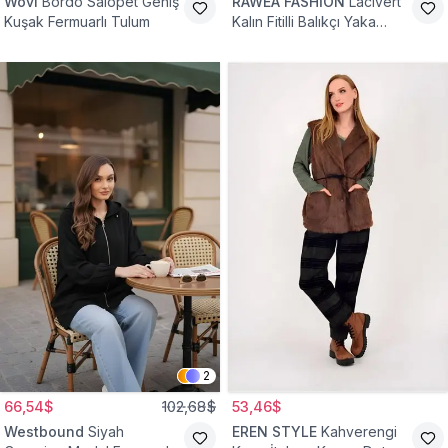
Wovi
Bordo Salopet Geniş
RAWEA FASHİON
Lacivert
Kuşak Fermuarlı Tulum
Kalın Fitilli Balıkçı Yaka
Pamuklu Triko Kazak
2
66,54$
102,68$
53,46$
Westbound
Siyah
EREN STYLE
Kahverengi