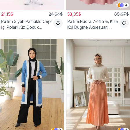
4
21,15$
24,64$
53,35$
65,67$
Pafim
Siyah Pamuklu Cepli
Pafim
Pudra 7-14 Yaş Kısa
İçi Polarlı Kız Çocuk
Kol Düğme Aksesuarlı
Eşofman Altı
Pamuk Kız Çocuk Elbise
2
2