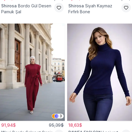
Shirosa
Bordo Gül Desen
Shirosa
Siyah Kaymaz
Pamuk Şal
Fırfırlı Bone
3
91,94$
95,39$
18,63$