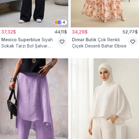
4
37,32$
44,11$
34,29$
52,77$
Mexico Superblue
Siyah
Dimar Butik
Çok Renkli
Sokak Tarzı Bol Şalvar
Çiçek Desenli Bahar Elbise
Pantolon