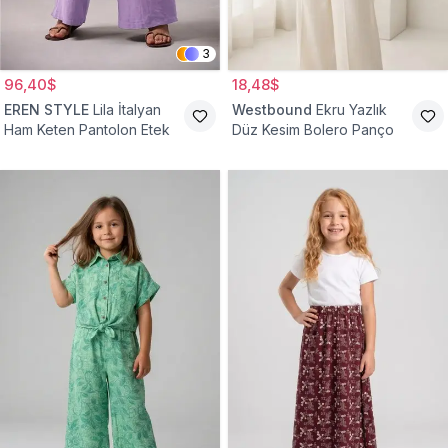
3
96,40$
18,48$
EREN STYLE
Lila İtalyan
Westbound
Ekru Yazlık
Ham Keten Pantolon Etek
Düz Kesim Bolero Panço