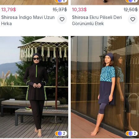
13,79$
15,37$
10,33$
12,50$
Shirosa
İndigo Mavi Uzun
Shirosa
Ekru Piliseli Deri
Hırka
Görünümlü Etek
2
2