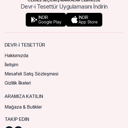
ÖZENLE SEÇİLMİŞ MARKALAR CEBİNİZDE
Devr-i Tesettür Uygulamasını İndirin
İNDİR
İNDİR
Google Play
App Store
DEVR-I TESETTÜR
Hakkımızda
İletişim
Mesafeli Satış Sözleşmesi
Gizlilik İlkeleri
ARAMIZA KATILIN
Mağaza & Butikler
TAKIP EDIN