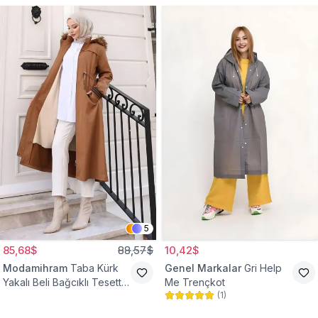
5
85,68$
88,57$
10,42$
Modamihram
Taba Kürk
Genel Markalar
Gri Help
Yakalı Beli Bağcıklı Tesettür
Me Trençkot
(
1
)
Mont