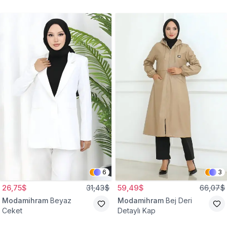
Gömlek Tunik
Eşofman Takım
6
3
26,75$
31,43$
59,49$
66,07$
Modamihram
Beyaz
Modamihram
Bej Deri
Ceket
Detaylı Kap