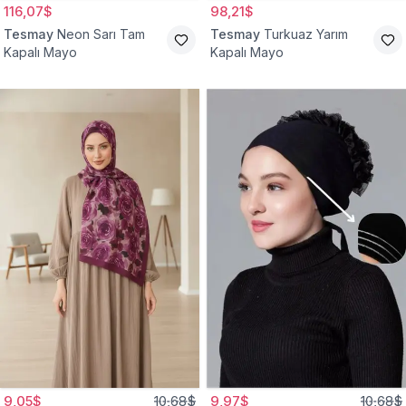
116,07$
98,21$
Tesmay
Neon Sarı Tam
Tesmay
Turkuaz Yarım
Kapalı Mayo
Kapalı Mayo
9,05$
10,68$
9,97$
10,68$