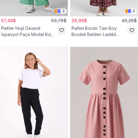
3
2
57,46$
69,78$
36,96$
49,28$
Pafim
Yeşil Desenli
Pafim
Bordo Tam Boy
İspanyol Paça Modal Kız
Brodeli Belden Lastikli
Çocuk Takım
Pamuk Kız Çocuk Etek