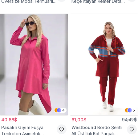
Oversize Modal Fermuarlı
Keçe İtalyan Kemer Detaylı
Sweat Tunik
Yelek
4
5
40,68$
61,00$
94,42$
Pasaklı Giyim
Fuşya
Westbound
Bordo Şeritli
Terikoton Asimetrik
Alt Üst İkili Kot Parçalı