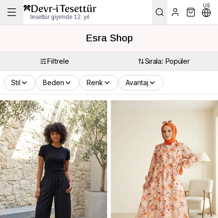
US
tesettür giyimde 12. yıl
Esra Shop
Filtrele
Sırala: Popüler
Stil
Beden
Renk
Avantaj