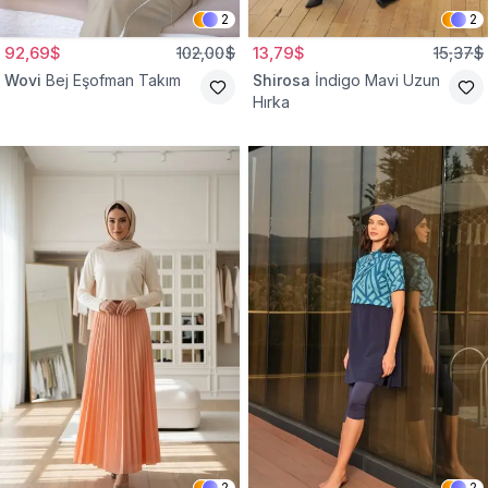
2
2
92,69$
102,00$
13,79$
15,37$
Wovi
Bej Eşofman Takım
Shirosa
İndigo Mavi Uzun
Hırka
2
2