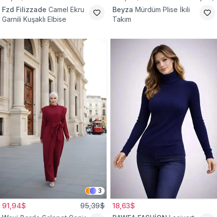
Fzd Filizzade
Camel Ekru
Beyza
Mürdüm Plise İkili
Garnili Kuşaklı Elbise
Takım
3
91,94$
95,39$
18,63$