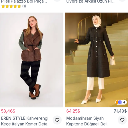
Pileli Palazzo Bol Paça
Oversize Arkası Uzun Pileli
(
1
)
Yüksek Bel Tesettür
Kollu Keten Gömlek Tunik
Pantolon
4
53,46$
64,25$
71,43$
EREN STYLE
Kahverengi
Modamihram
Siyah
Keçe İtalyan Kemer Detaylı
Kapitone Düğmeli Beli