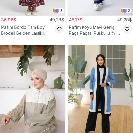
2
2
36,96$
49,28$
45,17$
49,28$
Pafim
Bordo Tam Boy
Pafim
Koyu Mavi Geniş
Brodeli Belden Lastikli
Paça Paçası Püsküllü %100
Pamuk Kız Çocuk Etek
Pamuk Kız Çocuk Kot
Pantolon