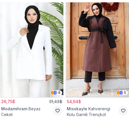
6
5
26,75$
31,43$
54,64$
Modamihram
Beyaz
Misskayle
Kahverengi
Ceket
Kolu Garnili Trençkot