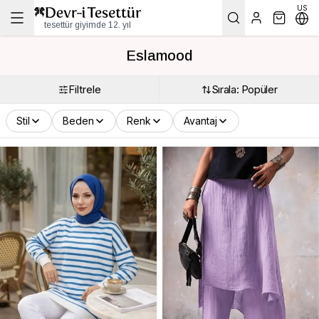
US
tesettür giyimde 12. yıl
Eslamood
Filtrele
Sırala: Popüler
Stil
Beden
Renk
Avantaj