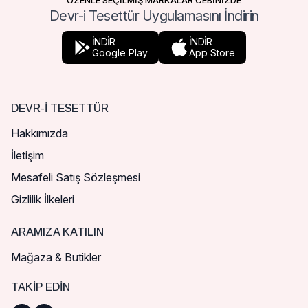
ÖZENLE SEÇİLMİŞ MARKALAR CEBİNİZDE
Devr-i Tesettür Uygulamasını İndirin
İNDİR
İNDİR
Google Play
App Store
DEVR-I TESETTÜR
Hakkımızda
İletişim
Mesafeli Satış Sözleşmesi
Gizlilik İlkeleri
ARAMIZA KATILIN
Mağaza & Butikler
TAKIP EDIN