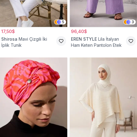
5
3
17,50$
96,40$
Shirosa
Mavi Çizgili İki
EREN STYLE
Lila İtalyan
İplik Tunik
Ham Keten Pantolon Etek