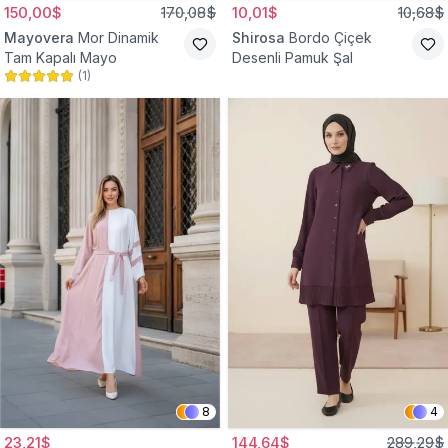
150,00$
170,08$
10,01$
10,68$
Mayovera
Mor Dinamik
Shirosa
Bordo Çiçek
Tam Kapalı Mayo
Desenli Pamuk Şal
(
1
)
8
4
23,21$
144,64$
289,29$