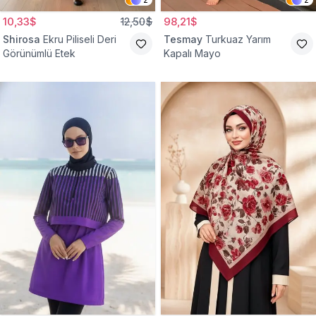
10,33$
12,50$
98,21$
Shirosa
Ekru Piliseli Deri
Tesmay
Turkuaz Yarım
Görünümlü Etek
Kapalı Mayo