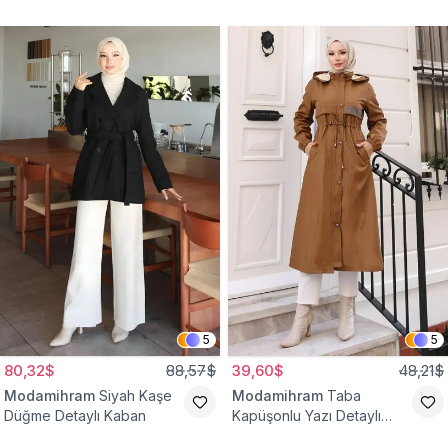
Yelek
Bağcıklı Kap
5
5
80,32$
88,57$
39,60$
48,21$
Modamihram
Siyah Kaşe
Modamihram
Taba
Düğme Detaylı Kaban
Kapüşonlu Yazı Detaylı
Mont