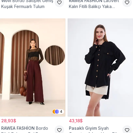
Wovi
Bordo Salopet Geniş
RAWEA FASHİON
Lacivert
Kuşak Fermuarlı Tulum
Kalın Fitilli Balıkçı Yaka
Pamuklu Triko Kazak
4
28,93$
43,18$
RAWEA FASHİON
Bordo
Pasaklı Giyim
Siyah