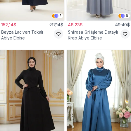
2
6
152,14$
217,14$
48,23$
49,40$
Beyza
Lacivert Tokalı
Shirosa
Gri İşleme Detaylı
Abiye Elbise
Krep Abiye Elbise