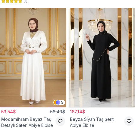
(
1
)
Abiye Elbise
Abiye Elbise
5
53,54$
56,43$
187,14$
Modamihram
Beyaz Taş
Beyza
Siyah Taş Şeritli
Detaylı Saten Abiye Elbise
Abiye Elbise