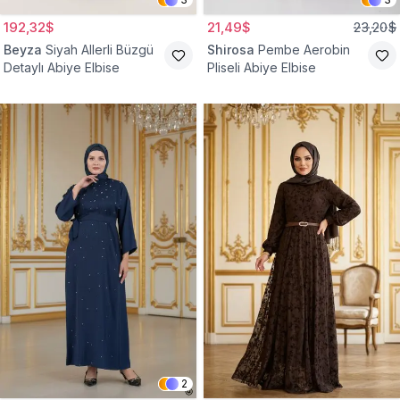
192,32$
21,49$
23,20$
Beyza
Siyah Allerli Büzgü
Shirosa
Pembe Aerobin
Detaylı Abiye Elbise
Pliseli Abiye Elbise
2