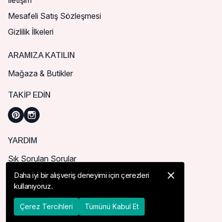
İletişim
Mesafeli Satış Sözleşmesi
Gizlilik İlkeleri
ARAMIZA KATILIN
Mağaza & Butikler
TAKIP EDIN
YARDIM
Sık Sorulan Sorular
Nasıl Sipariş Verebilirim?
Daha iyi bir alışveriş deneyimi için çerezleri
kullanıyoruz.
Kargo ve Teslimat
İade, İptal ve Değişim
Çerez Tercihleri
Tümünü Kabul Et