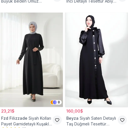
Büyük Beden Omuz
İnci Detaylı Tesettür Abiye
Büzgülü Abiye Elbise
Elbise
8
23,21$
160,00$
Fzd Filizzade
Siyah Kolları
Beyza
Siyah Saten Detaylı
Payet Garnidetaylı Kuşaklı
Taş Düğmeli Tesettür