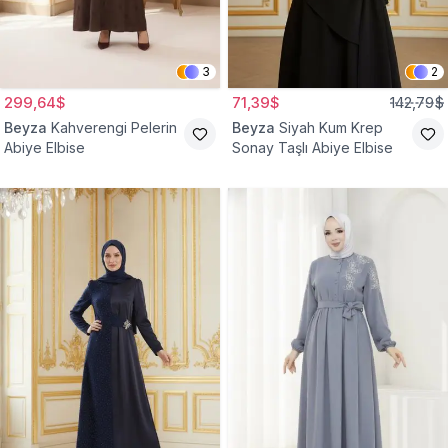
3
2
299,64$
71,39$
142,79$
Beyza
Kahverengi Pelerin
Beyza
Siyah Kum Krep
Abiye Elbise
Sonay Taşlı Abiye Elbise