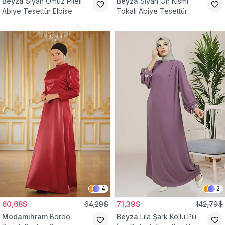
Beyza
Siyah Omuz Pileli
Beyza
Siyah Ön Kısmı
Abiye Tesettür Elbise
Tokalı Abiye Tesettür
Elbise
4
2
60,68$
64,29$
71,39$
142,79$
Modamihram
Bordo
Beyza
Lila Şark Kollu Pili