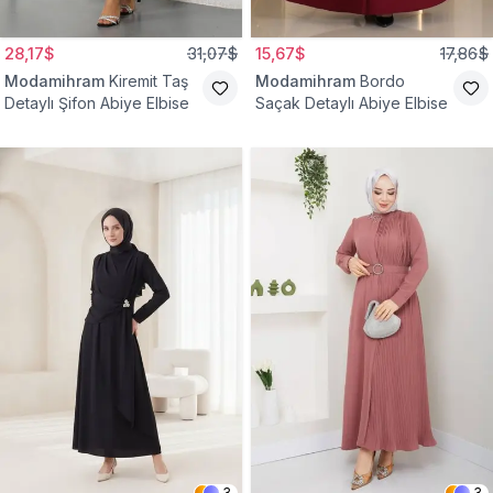
28,17$
31,07$
15,67$
17,86$
Modamihram
Kiremit Taş
Modamihram
Bordo
Detaylı Şifon Abiye Elbise
Saçak Detaylı Abiye Elbise
3
3