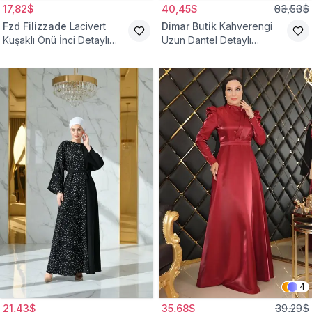
17,82$
40,45$
83,53$
Fzd Filizzade
Lacivert
Dimar Butik
Kahverengi
Kuşaklı Önü İnci Detaylı
Uzun Dantel Detaylı
Abiye Elbise
Kemerli Abiye Elbise
4
21,43$
35,68$
39,29$