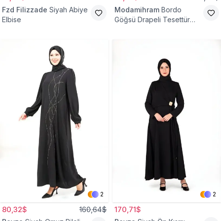
Fzd Filizzade
Siyah Abiye
Modamihram
Bordo
Elbise
Göğsü Drapeli Tesettür
Abiye Elbise
2
2
80,32$
160,64$
170,71$