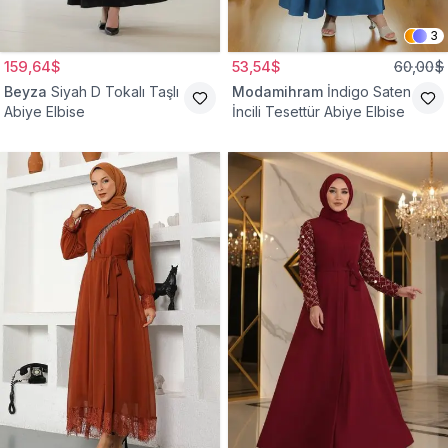
3
159,64$
53,54$
60,00$
Beyza
Siyah D Tokalı Taşlı
Modamihram
İndigo Saten
Abiye Elbise
İncili Tesettür Abiye Elbise