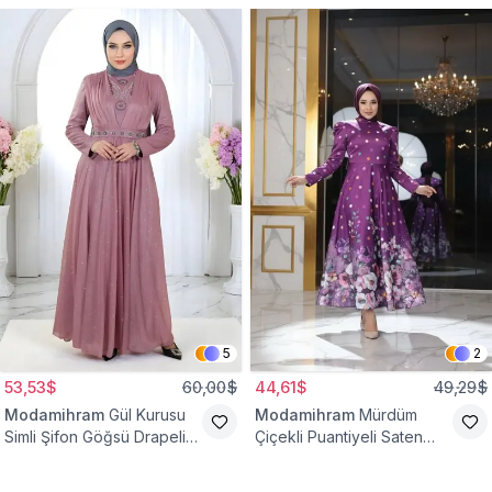
5
2
53,53$
60,00$
44,61$
49,29$
Modamihram
Gül Kurusu
Modamihram
Mürdüm
Simli Şifon Göğsü Drapeli
Çiçekli Puantiyeli Saten
Taş Detaylı Abiye Elbise
Abiye Elbise