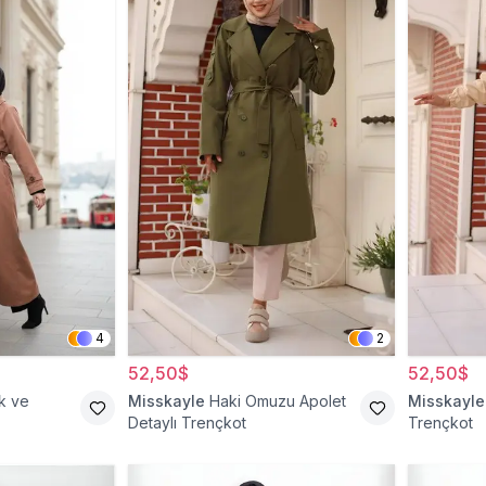
4
2
52,50$
52,50$
k ve
Misskayle
Haki Omuzu Apolet
Misskayle
Detaylı Trençkot
Trençkot