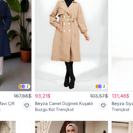
2
2
167,86$
93,21$
103,57$
131,46$
avi Çift
Beyza
Camel Düğmeli Kuşaklı
Beyza
Siy
t
Büzgü Kol Trençkot
Trençkot