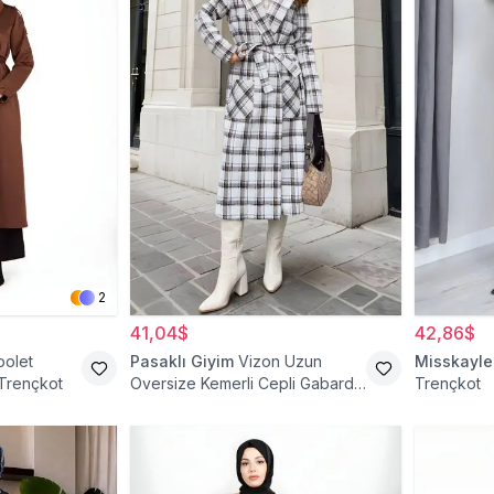
2
41,04$
42,86$
polet
Pasaklı Giyim
Vizon Uzun
Misskayle
 Trençkot
Oversize Kemerli Cepli Gabardin
Trençkot
Trençkot