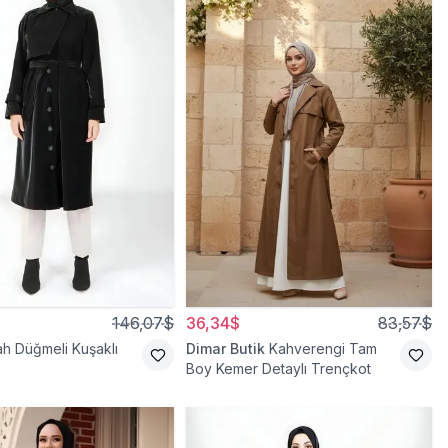
146,07$
36,34$
83,57$
ah Düğmeli Kuşaklı
Dimar Butik
Kahverengi Tam
Boy Kemer Detaylı Trençkot