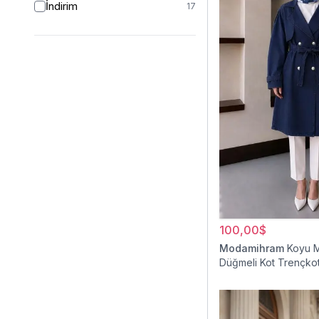
İndirim
17
100,00$
Modamihram
Koyu M
Düğmeli Kot Trençko