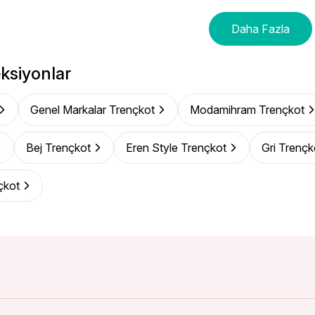
Daha Fazla
ksiyonlar
Genel Markalar Trençkot
Modamihram Trençkot
Bej Trençkot
Eren Style Trençkot
Gri Trençk
çkot