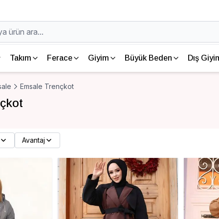
Takım
Ferace
Giyim
Büyük Beden
Dış Giyi
ale
Emsale Trençkot
çkot
Avantaj