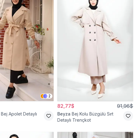
2
82,77$
91,96$
Bej Apolet Detaylı
Beyza
Bej Kolu Büzgülü Sırt
Detaylı Trençkot