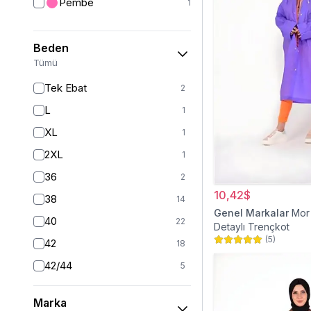
Pembe
1
Yelek
12
Ceket
24
Beden
Kaban
41
Tümü
Mont
20
Tek Ebat
2
Yarım Kapalı Mayo
59
L
1
Kız Çocuk Elbise
20
XL
1
Kız Çocuk Giyim
33
2XL
1
Panço
5
36
2
Tam Kapalı Mayo
224
10,42$
38
14
Genel Markalar
Mor
Kız Çocuk Pantolon
5
40
22
Detaylı Trençkot
Kız Çocuk Takım
6
(
5
)
42
18
Kız Çocuk Etek
2
42/44
5
44
16
Marka
46
15