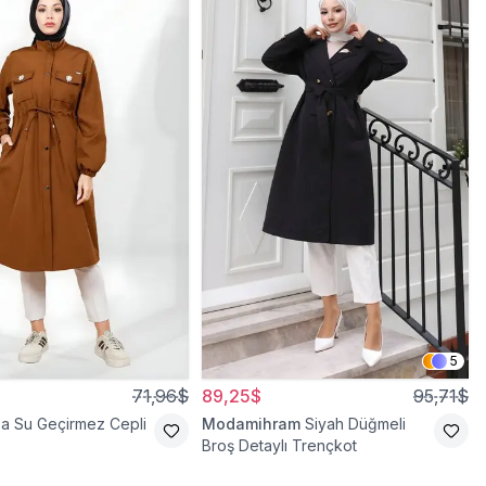
5
71,96$
89,25$
95,71$
a Su Geçirmez Cepli
Modamihram
Siyah Düğmeli
Broş Detaylı Trençkot