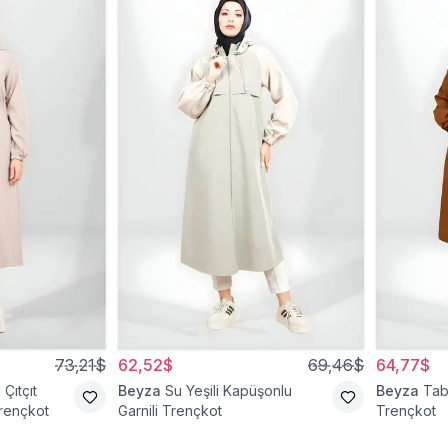
73,21$
62,52$
69,46$
64,77$
Çıtçıt
Beyza
Su Yeşili Kapüşonlu
Beyza
Tab
rençkot
Garnili Trençkot
Trençkot