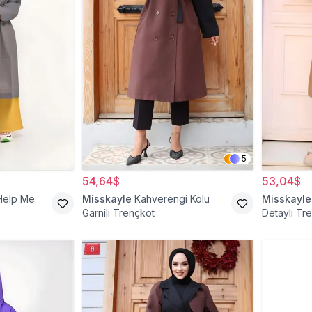
5
54,64$
53,04$
 Help Me
Misskayle
Kahverengi Kolu
Misskayle
Garnili Trençkot
Detaylı Tr