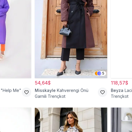
5
54,64$
118,57$
 "Help Me"
Misskayle
Kahverengi Önü
Beyza
Lac
Garnili Trençkot
Trençkot