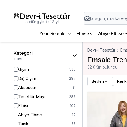
tesettür giyimde 12. yıl
Yeni Gelenler
Elbise
Abiye Elbise
Devr-i Tesettür
Ems
Kategori
Emsale Tren
Tümü
32 ürün bulundu.
Giyim
585
Dış Giyim
287
Beden
Renk
Aksesuar
21
Tesettür Mayo
283
Elbise
107
Abiye Elbise
47
Tunik
55