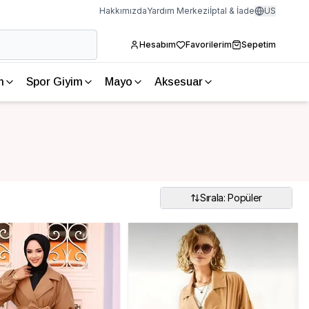
Hakkımızda
Yardım Merkezi
İptal & İade
US
Hesabım
Favorilerim
Sepetim
m
Spor Giyim
Mayo
Aksesuar
Sırala: Popüler