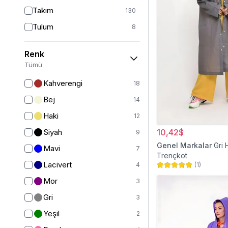
Takım
130
Tulum
8
Pantolon
151
Renk
Etek
19
Tümü
Pantolon Etek
2
Kahverengi
18
Bluz & Gömlek
15
Bej
14
Kazak
6
Haki
12
Eşofman
63
Siyah
10,42$
9
Şal
6
Genel Markalar
Gri
Mavi
7
Trençkot
Bone
15
Lacivert
4
(
1
)
Ferace
126
Mor
3
Kap & Pardesü
23
Gri
3
Trençkot
32
Yeşil
2
Hırka
4