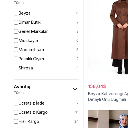
Tümü
46/48
6
Beyza
11
48
11
Dimar Butik
2
50
16
Genel Markalar
2
52
7
Misskayle
6
Modamihram
6
Pasaklı Giyim
2
Shirosa
3
158,04$
Avantaj
Tümü
Beyza
Kahverengi A
Detaylı Önü Düğmeli
Ücretsiz İade
32
Ücretsiz Kargo
31
Hızlı Kargo
24