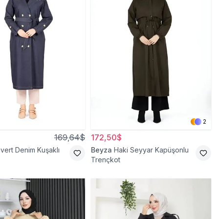
2
169,64$
172,50$
ivert Denim Kuşaklı
Beyza
Haki Seyyar Kapüşonlu
Trençkot