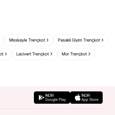
Misskayle Trençkot
Pasaklı Giyim Trençkot
ot
Lacivert Trençkot
Mor Trençkot
İNDİR
İNDİR
Google Play
App Store