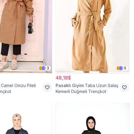
3
5
48,18$
Camel Omzu Pileli
Pasaklı Giyim
Taba Uzun Salaş
ençkot
Kemerli Düğmeli Trençkot