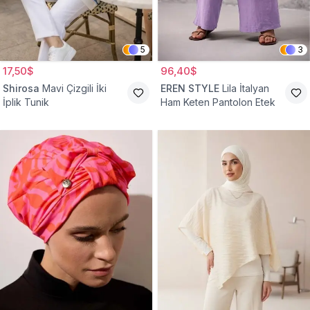
5
3
17,50$
96,40$
Shirosa
Mavi Çizgili İki
EREN STYLE
Lila İtalyan
İplik Tunik
Ham Keten Pantolon Etek