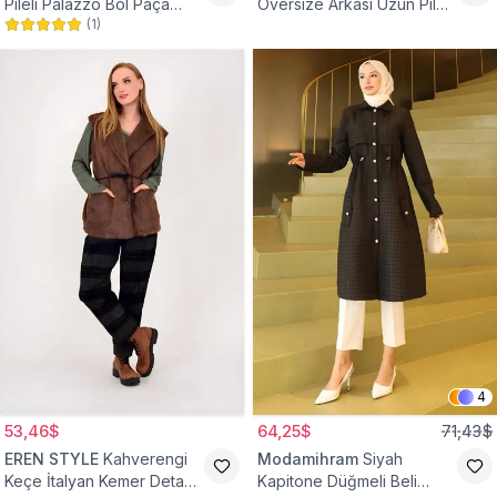
Pileli Palazzo Bol Paça
Oversize Arkası Uzun Pileli
(
1
)
Yüksek Bel Tesettür
Kollu Keten Gömlek Tunik
Pantolon
4
53,46$
64,25$
71,43$
EREN STYLE
Kahverengi
Modamihram
Siyah
Keçe İtalyan Kemer Detaylı
Kapitone Düğmeli Beli