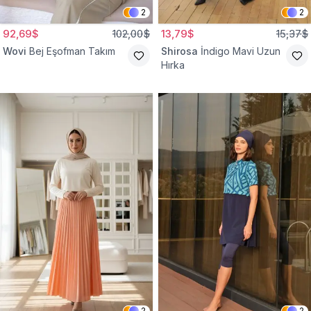
2
2
92,69$
102,00$
13,79$
15,37$
Wovi
Bej Eşofman Takım
Shirosa
İndigo Mavi Uzun
Hırka
2
2