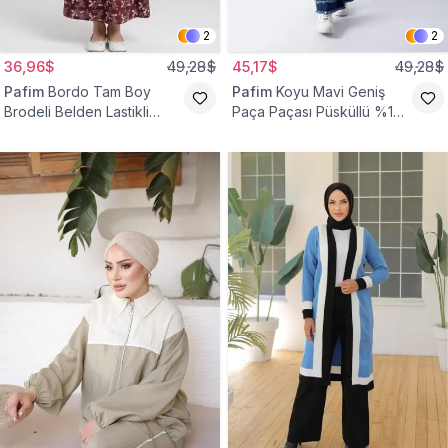
2
2
36,96$
49,28$
45,17$
49,28$
Pafim
Bordo Tam Boy
Pafim
Koyu Mavi Geniş
Brodeli Belden Lastikli
Paça Paçası Püsküllü %100
Pamuk Kız Çocuk Etek
Pamuk Kız Çocuk Kot
Pantolon