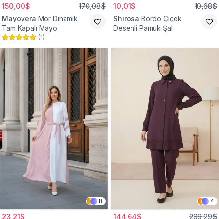
150,00$
170,08$
10,01$
10,68$
Mayovera
Mor Dinamik
Shirosa
Bordo Çiçek
Tam Kapalı Mayo
Desenli Pamuk Şal
(
1
)
8
4
23,21$
144,64$
289,29$