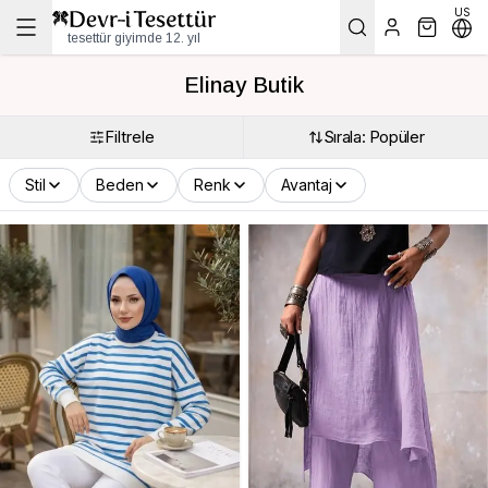
US
tesettür giyimde 12. yıl
Elinay Butik
Filtrele
Sırala: Popüler
Stil
Beden
Renk
Avantaj