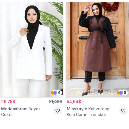
6
5
26,75$
31,43$
54,64$
Modamihram
Beyaz
Misskayle
Kahverengi
Ceket
Kolu Garnili Trençkot