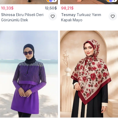
10,33$
12,50$
98,21$
Shirosa
Ekru Piliseli Deri
Tesmay
Turkuaz Yarım
Görünümlü Etek
Kapalı Mayo