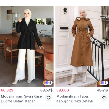
Yelek
Bağcıklı Kap
5
5
80,32$
88,57$
39,60$
48,21$
Modamihram
Siyah Kaşe
Modamihram
Taba
Düğme Detaylı Kaban
Kapüşonlu Yazı Detaylı
Mont