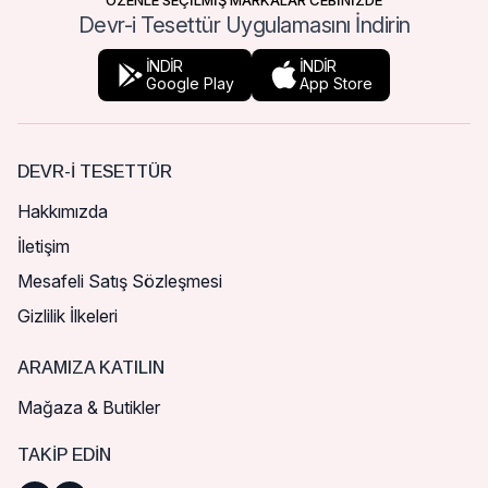
ÖZENLE SEÇİLMİŞ MARKALAR CEBİNİZDE
Devr-i Tesettür Uygulamasını İndirin
İNDİR
İNDİR
Google Play
App Store
DEVR-I TESETTÜR
Hakkımızda
İletişim
Mesafeli Satış Sözleşmesi
Gizlilik İlkeleri
ARAMIZA KATILIN
Mağaza & Butikler
TAKIP EDIN