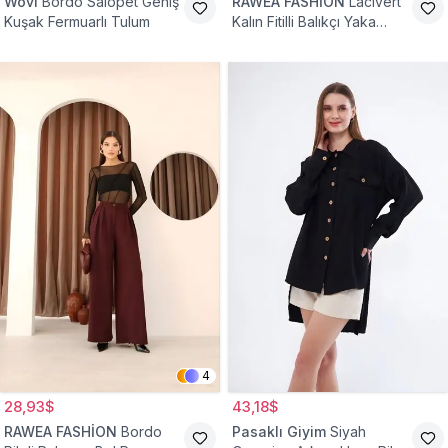
Wovi
Bordo Salopet Geniş
RAWEA FASHİON
Lacivert
Kuşak Fermuarlı Tulum
Kalın Fitilli Balıkçı Yaka
Pamuklu Triko Kazak
4
28,93$
43,18$
RAWEA FASHİON
Bordo
Pasaklı Giyim
Siyah