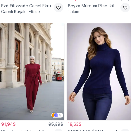
Fzd Filizzade
Camel Ekru
Beyza
Mürdüm Plise İkili
Garnili Kuşaklı Elbise
Takım
3
91,94$
95,39$
18,63$