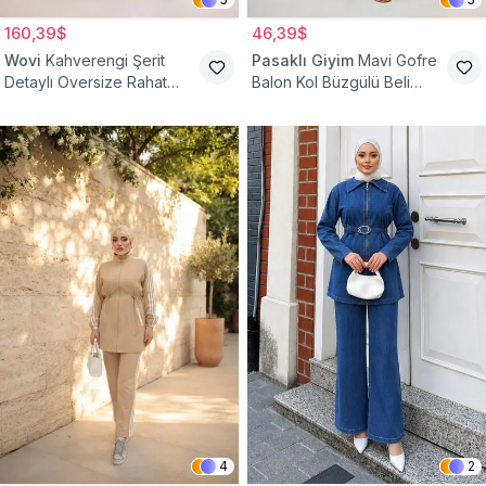
160,39$
46,39$
Wovi
Kahverengi Şerit
Pasaklı Giyim
Mavi Gofre
Detaylı Oversize Rahat
Balon Kol Büzgülü Beli
Eşofman Takımı
Lastikli Cepli Tesettür İkili
Takım
4
2