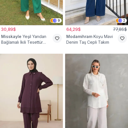
9
2
30,89$
64,29$
77,86$
Misskayle
Yeşil Yandan
Modamihram
Koyu Mavi
Bağlamalı İkili Tesettür
Denim Taş Cepli Takım
Takım