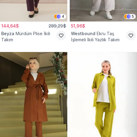
4
5
144,64$
289,29$
51,96$
Beyza
Mürdüm Plise İkili
Westbound
Ekru Taş
Takım
İşlemeli İkili Yazlık Takım