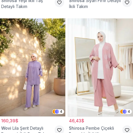
Shirosa
Yeşil İkili Taş
Shirosa
Siyah Fırfır Detaylı
Detaylı Takım
İkili Takım
4
4
160,39$
46,43$
Wovi
Lila Şerit Detaylı
Shirosa
Pembe Çiçekli