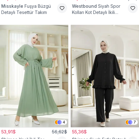
Misskayle
Fuşya Büzgü
Westbound
Siyah Spor
Detaylı Tesettür Takım
Kolları Kot Detaylı İkili
Takım
4
7
53,91$
56,62$
55,36$