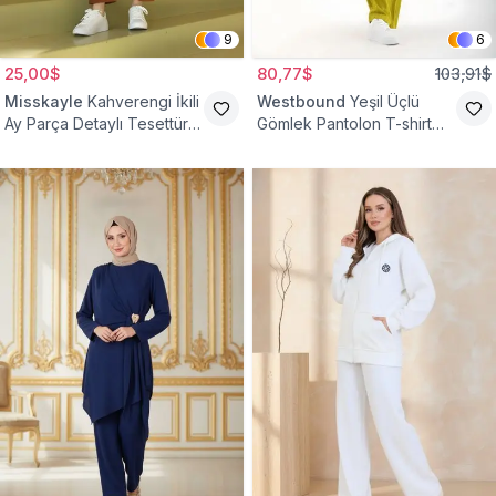
9
6
25,00$
80,77$
103,91$
Misskayle
Kahverengi İkili
Westbound
Yeşil Üçlü
Ay Parça Detaylı Tesettür
Gömlek Pantolon T-shirt
Takım
Takım