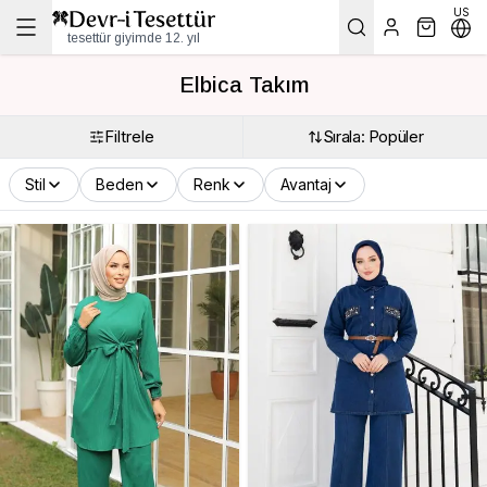
US
tesettür giyimde 12. yıl
Elbica Takım
Filtrele
Sırala: Popüler
Stil
Beden
Renk
Avantaj