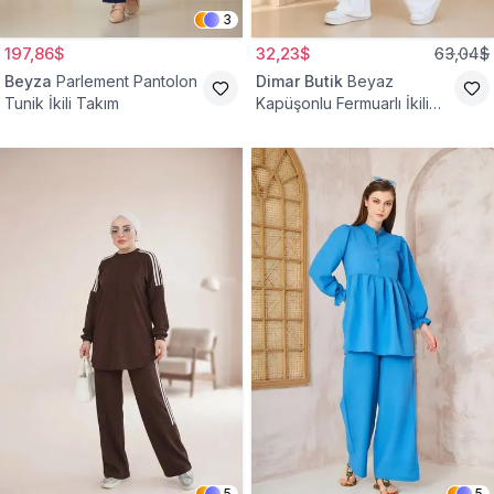
3
197,86$
32,23$
63,04$
Beyza
Parlement Pantolon
Dimar Butik
Beyaz
Tunik İkili Takım
Kapüşonlu Fermuarlı İkili
Takım
5
5