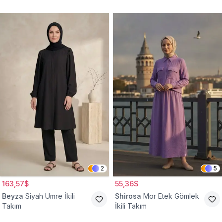
2
5
163,57$
55,36$
Beyza
Siyah Umre İkili
Shirosa
Mor Etek Gömlek
Takım
İkili Takım