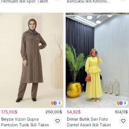
Fermuarlı İkili Spor Takım
Boncuklu İkili Kimono
Takım
3
5
175,00$
250,00$
54,82$
104,11$
Beyza
Vizon Qupra
Dimar Butik
Sarı Fisto
Pantolon Tunik İkili Takım
Dantel Astarlı İkili Takım