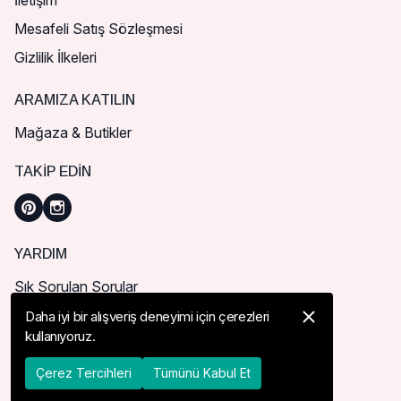
İletişim
Mesafeli Satış Sözleşmesi
Gizlilik İlkeleri
ARAMIZA KATILIN
Mağaza & Butikler
TAKIP EDIN
YARDIM
Sık Sorulan Sorular
Nasıl Sipariş Verebilirim?
Daha iyi bir alışveriş deneyimi için çerezleri
kullanıyoruz.
Kargo ve Teslimat
İade, İptal ve Değişim
Çerez Tercihleri
Tümünü Kabul Et