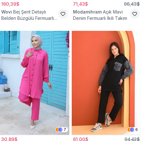
160,39$
71,43$
96,43$
Wovi
Bej Şerit Detaylı
Modamihram
Açık Mavi
Belden Büzgülü Fermuarlı
Denim Fermuarlı İkili Takım
İkili Spor Eşofman Takımı
7
6
30,89$
61,00$
94,42$