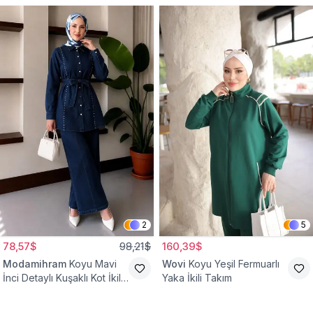
2
5
78,57$
98,21$
160,39$
Modamihram
Koyu Mavi
Wovi
Koyu Yeşil Fermuarlı
İnci Detaylı Kuşaklı Kot İkili
Yaka İkili Takım
Takım