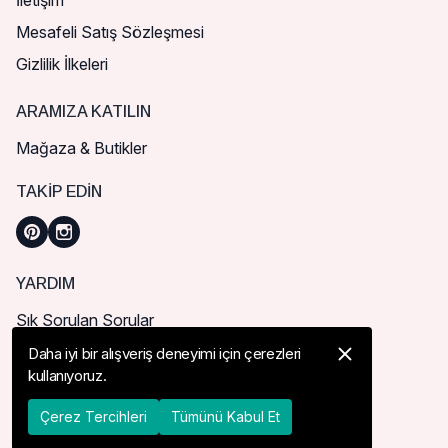
İletişim
Mesafeli Satış Sözleşmesi
Gizlilik İlkeleri
ARAMIZA KATILIN
Mağaza & Butikler
TAKIP EDIN
YARDIM
Sık Sorulan Sorular
Nasıl Sipariş Verebilirim?
Daha iyi bir alışveriş deneyimi için çerezleri
kullanıyoruz.
Kargo ve Teslimat
İade, İptal ve Değişim
Çerez Tercihleri
Tümünü Kabul Et