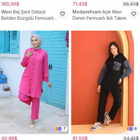
160,39$
71,43$
96,43$
Wovi
Bej Şerit Detaylı
Modamihram
Açık Mavi
Belden Büzgülü Fermuarlı
Denim Fermuarlı İkili Takım
İkili Spor Eşofman Takımı
7
6
30,89$
61,00$
94,42$