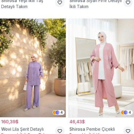
Shirosa
Yeşil İkili Taş
Shirosa
Siyah Fırfır Detaylı
Detaylı Takım
İkili Takım
4
4
160,39$
46,43$
Wovi
Lila Şerit Detaylı
Shirosa
Pembe Çiçekli