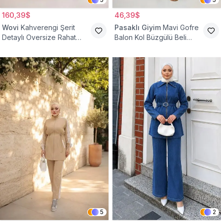
160,39$
46,39$
Wovi
Kahverengi Şerit
Pasaklı Giyim
Mavi Gofre
Detaylı Oversize Rahat
Balon Kol Büzgülü Beli
Eşofman Takımı
Lastikli Cepli Tesettür İkili
Takım
5
2