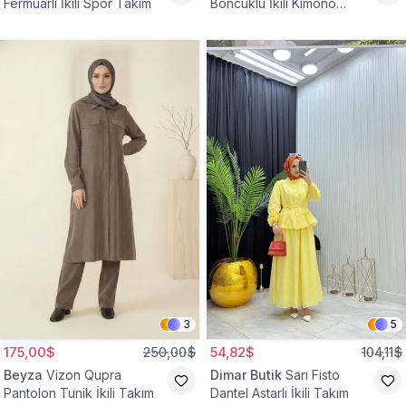
Fermuarlı İkili Spor Takım
Boncuklu İkili Kimono
Takım
3
5
175,00$
250,00$
54,82$
104,11$
Beyza
Vizon Qupra
Dimar Butik
Sarı Fisto
Pantolon Tunik İkili Takım
Dantel Astarlı İkili Takım