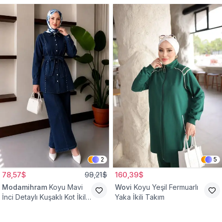
2
5
78,57$
98,21$
160,39$
Modamihram
Koyu Mavi
Wovi
Koyu Yeşil Fermuarlı
İnci Detaylı Kuşaklı Kot İkili
Yaka İkili Takım
Takım