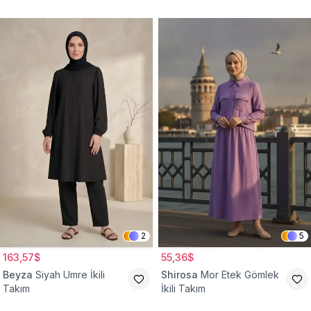
2
5
163,57$
55,36$
Beyza
Siyah Umre İkili
Shirosa
Mor Etek Gömlek
Takım
İkili Takım