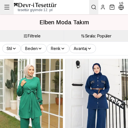
US
tesettür giyimde 12. yıl
Elben Moda Takım
Filtrele
Sırala: Popüler
Stil
Beden
Renk
Avantaj