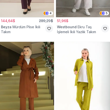
4
5
144,64$
289,29$
51,96$
Beyza
Mürdüm Plise İkili
Westbound
Ekru Taş
Takım
İşlemeli İkili Yazlık Takım