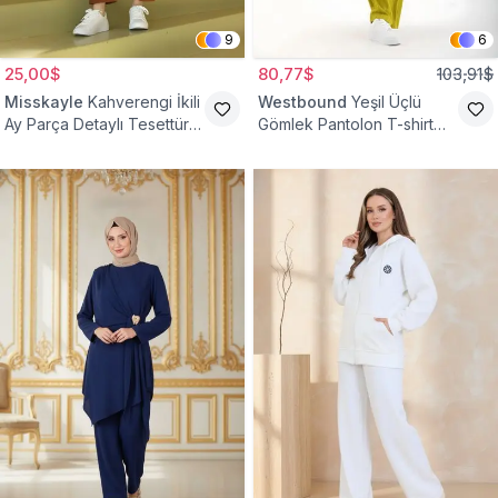
9
6
25,00$
80,77$
103,91$
Misskayle
Kahverengi İkili
Westbound
Yeşil Üçlü
Ay Parça Detaylı Tesettür
Gömlek Pantolon T-shirt
Takım
Takım