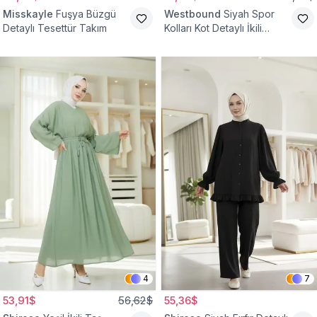
Misskayle
Fuşya Büzgü
Westbound
Siyah Spor
Detaylı Tesettür Takım
Kolları Kot Detaylı İkili
Takım
4
7
53,91$
56,62$
55,36$