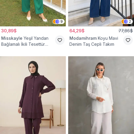
9
2
30,89$
64,29$
77,86$
Misskayle
Yeşil Yandan
Modamihram
Koyu Mavi
Bağlamalı İkili Tesettür
Denim Taş Cepli Takım
Takım