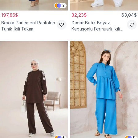
3
197,86$
32,23$
63,04$
Beyza
Parlement Pantolon
Dimar Butik
Beyaz
Tunik İkili Takım
Kapüşonlu Fermuarlı İkili
Takım
5
5