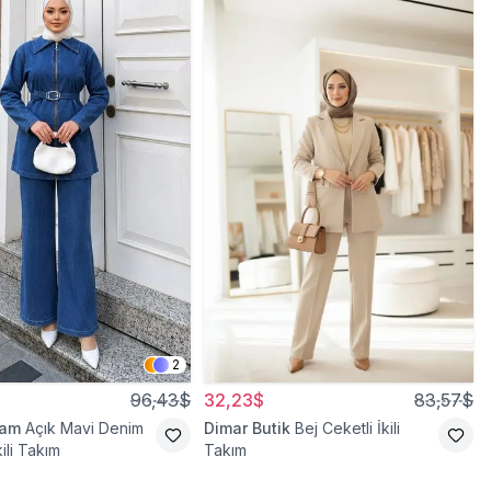
2
96,43$
32,23$
83,57$
ram
Açık Mavi Denim
Dimar Butik
Bej Ceketli İkili
kili Takım
Takım