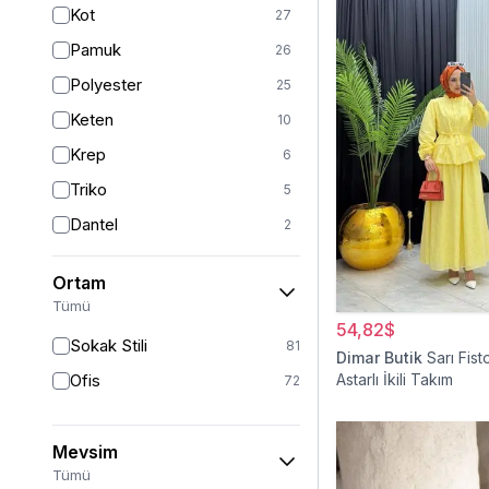
Kot
27
Sarı
4
Pamuk
26
Pudra
3
Polyester
25
Turkuaz
2
Keten
10
Krep
6
Triko
5
Dantel
2
Viskon
2
Ortam
Kürk
1
Tümü
Müslin
54,82$
1
Sokak Stili
81
Dimar Butik
Sarı Fist
Ofis
Astarlı İkili Takım
72
Mevsim
Tümü