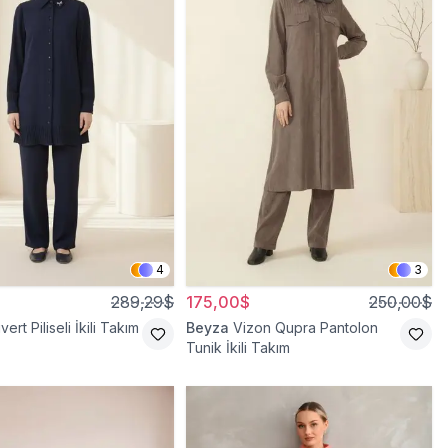
4
3
289,29$
175,00$
250,00$
vert Piliseli İkili Takım
Beyza
Vizon Qupra Pantolon
Tunik İkili Takım