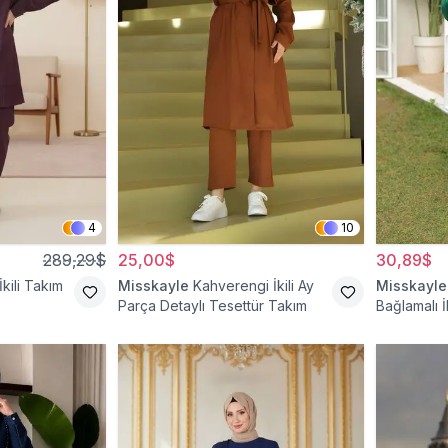
4
10
289,29$
25,00$
30,89$
kili Takım
Misskayle
Kahverengi İkili Ay
Misskayle
Parça Detaylı Tesettür Takım
Bağlamalı İ