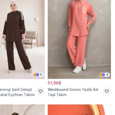
5
4
51,96$
rengi Şerit Detaylı
Westbound
Somon Yazlık İkili
ahat Eşofman Takımı
Taşlı Takım