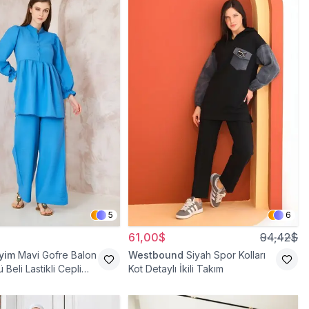
5
6
61,00$
94,42$
iyim
Mavi Gofre Balon
Westbound
Siyah Spor Kolları
 Beli Lastikli Cepli
Kot Detaylı İkili Takım
ili Takım