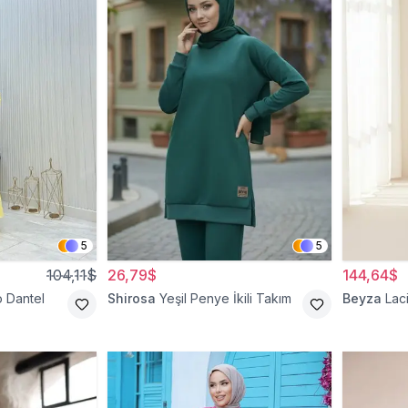
5
5
104,11$
26,79$
144,64$
o Dantel
Shirosa
Yeşil Penye İkili Takım
Beyza
Laci