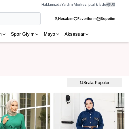
Hakkımızda
Yardım Merkezi
İptal & İade
US
Hesabım
Favorilerim
Sepetim
m
Spor Giyim
Mayo
Aksesuar
Sırala: Popüler