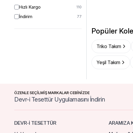
2 (44-46)
1
Hızlı Kargo
110
46/48
16
İndirim
77
48
50
Popüler Kole
50
53
52
28
Triko Takım
54
1
54/56
1
Yeşil Takım
ÖZENLE SEÇİLMİŞ MARKALAR CEBİNİZDE
Devr-i Tesettür Uygulamasını İndirin
DEVR-I TESETTÜR
ARAMIZA K