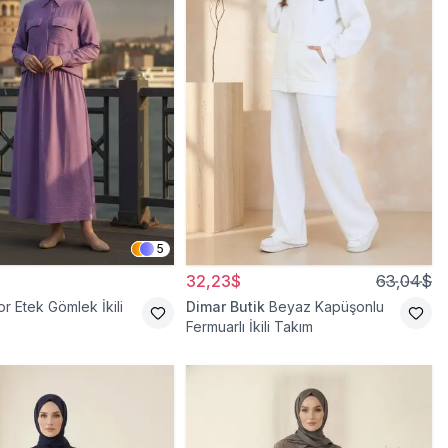
5
32,23$
63,04$
r Etek Gömlek İkili
Dimar Butik
Beyaz Kapüşonlu
Fermuarlı İkili Takım