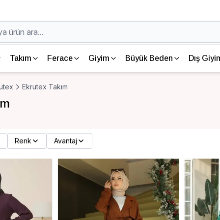
Takım
Ferace
Giyim
Büyük Beden
Dış Giyi
utex
Ekrutex Takım
ım
Renk
Avantaj