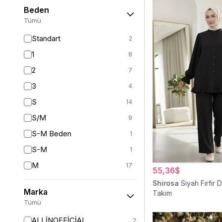
Beden
Tümü
Standart
2
1
8
2
7
3
4
S
14
S/M
9
S-M Beden
1
S-M
1
M
17
55,36$
L
16
Shirosa
Siyah Fırfır De
Marka
Takım
L/XL
8
Tümü
XL/L
1
ALLİNOFFİCİAL
2