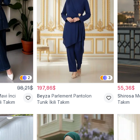
2
3
98,21$
197,86$
55,36$
avi İnci
Beyza
Parlement Pantolon
Shirosa
Mo
li Takım
Tunik İkili Takım
Takım