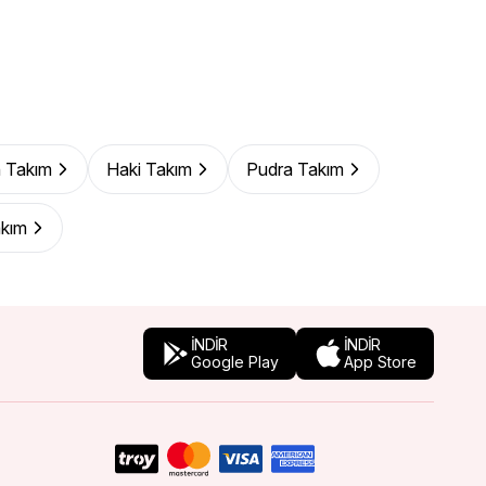
 Takım
Haki Takım
Pudra Takım
akım
İNDİR
İNDİR
Google Play
App Store