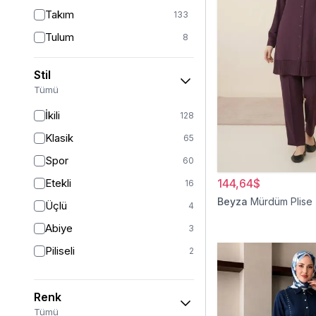
Takım
133
Tulum
8
Pantolon
148
Stil
Etek
19
Tümü
Pantolon Etek
2
İkili
128
Bluz & Gömlek
15
Klasik
65
Kazak
7
Spor
60
Eşofman
67
Etekli
144,64$
16
Şal
6
Beyza
Mürdüm Plise İ
Üçlü
4
Bone
15
Abiye
3
Ferace
126
Piliseli
2
Kap & Pardesü
23
Trençkot
32
Renk
Hırka
4
Tümü