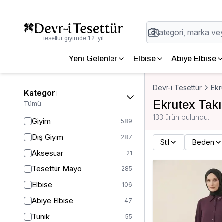
tesettür giyimde 12. yıl
Yeni Gelenler
Elbise
Abiye Elbise
Devr-i Tesettür
Ekr
Kategori
Ekrutex Tak
Tümü
133 ürün bulundu.
Giyim
589
Dış Giyim
287
Stil
Beden
Aksesuar
21
Tesettür Mayo
285
Elbise
106
Abiye Elbise
47
Tunik
55