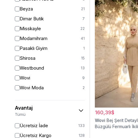
L-XL
1
Beyza
21
XL
15
Dimar Butik
7
XL-XXL
1
Misskayle
22
2XL
5
Modamihram
41
2XL/3XL
4
Pasaklı Giyim
1
36
2
Shirosa
15
38
56
Westbound
13
STANDART
2
Wovi
9
1 (38-40-42)
1
Wovi Moda
2
40
77
42
66
Avantaj
160,39$
42/44
15
Tümü
Wovi
Bej Şerit Detay
44
61
Ücretsiz İade
133
Büzgülü Fermuarlı İkil
46
54
Eşofman Takımı
Ücretsiz Kargo
128