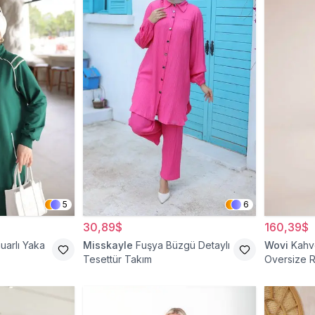
5
6
30,89$
160,39$
uarlı Yaka
Misskayle
Fuşya Büzgü Detaylı
Wovi
Kahve
Tesettür Takım
Oversize R