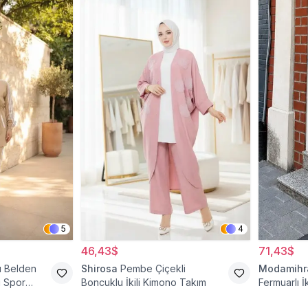
5
4
46,43$
71,43$
lı Belden
Shirosa
Pembe Çiçekli
Modamih
i Spor
Boncuklu İkili Kimono Takım
Fermuarlı İ