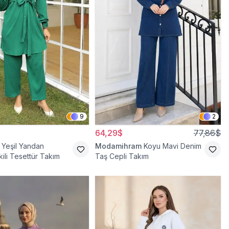
9
2
64,29$
77,86$
Yeşil Yandan
Modamihram
Koyu Mavi Denim
kili Tesettür Takım
Taş Cepli Takım