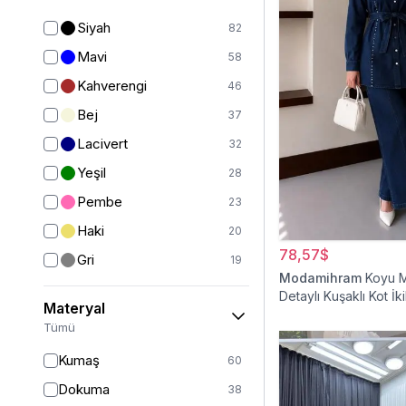
Yelek
12
Siyah
82
Ceket
24
Mavi
58
Mont
20
Kahverengi
46
Kız Çocuk Elbise
19
Bej
37
Kız Çocuk Giyim
32
Lacivert
32
Panço
5
Yeşil
28
Kaban
41
Pembe
23
Tam Kapalı Mayo
226
Haki
20
Yarım Kapalı Mayo
59
78,57$
Gri
19
Modamihram
Koyu M
Kız Çocuk Pantolon
5
Bordo
16
Detaylı Kuşaklı Kot İki
Materyal
Kız Çocuk Takım
6
Mor
9
Tümü
Kız Çocuk Etek
2
Beyaz
9
Kumaş
60
Ekru
7
Dokuma
38
Turuncu
5