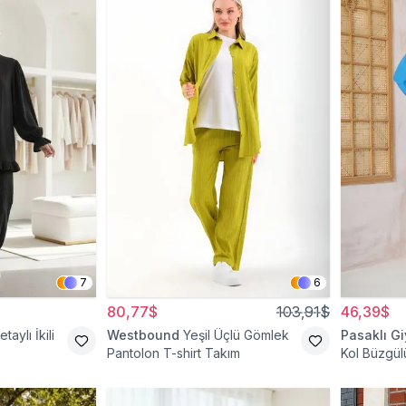
7
6
80,77$
103,91$
46,39$
taylı İkili
Westbound
Yeşil Üçlü Gömlek
Pasaklı G
Pantolon T-shirt Takım
Kol Büzgülü
Tesettür İk