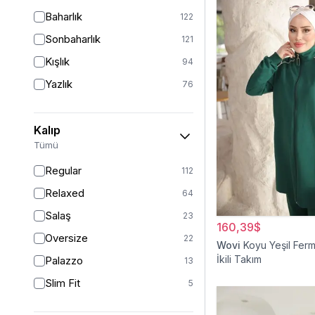
Baharlık
122
Sonbaharlık
121
Kışlık
94
Yazlık
76
Kalıp
Tümü
Regular
112
Relaxed
64
Salaş
23
160,39$
Oversize
22
Wovi
Koyu Yeşil Ferm
İkili Takım
Palazzo
13
Slim Fit
5