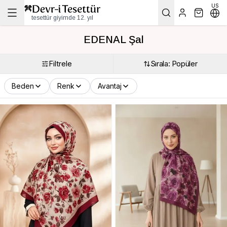
US
tesettür giyimde 12. yıl
EDENAL Şal
Filtrele
Sırala: Popüler
Beden
Renk
Avantaj