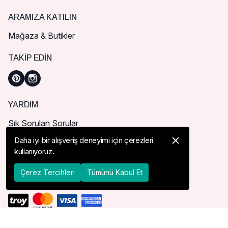
ARAMIZA KATILIN
Mağaza & Butikler
TAKIP EDIN
YARDIM
Sık Sorulan Sorular
Nasıl Sipariş Verebilirim?
Daha iyi bir alışveriş deneyimi için çerezleri
kullanıyoruz.
Kargo ve Teslimat
İade, İptal ve Değişim
Çerez Tercihleri
Tümünü Kabul Et