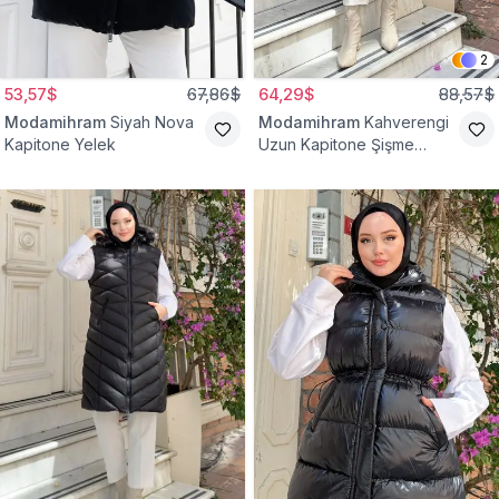
2
53,57$
67,86$
64,29$
88,57$
Modamihram
Siyah Nova
Modamihram
Kahverengi
Kapitone Yelek
Uzun Kapitone Şişme
Yelek