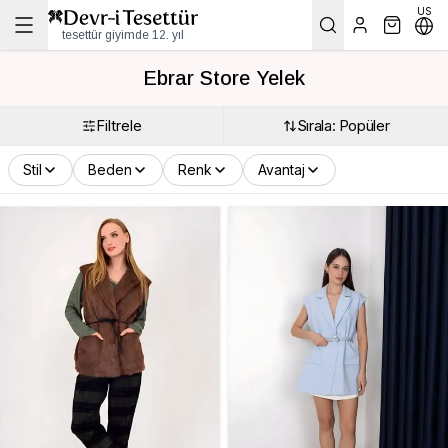
US
tesettür giyimde 12. yıl
Ebrar Store Yelek
Filtrele
Sırala: Popüler
Stil
Beden
Renk
Avantaj