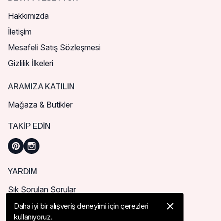
Hakkımızda
İletişim
Mesafeli Satış Sözleşmesi
Gizlilik İlkeleri
ARAMIZA KATILIN
Mağaza & Butikler
TAKIP EDIN
YARDIM
Sık Sorulan Sorular
Nasıl Sipariş Verebilirim?
Daha iyi bir alışveriş deneyimi için çerezleri
kullanıyoruz.