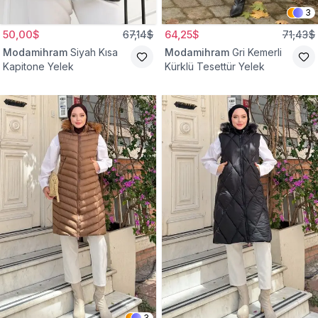
3
50,00$
67,14$
64,25$
71,43$
Modamihram
Siyah Kısa
Modamihram
Gri Kemerli
Kapitone Yelek
Kürklü Tesettür Yelek
3