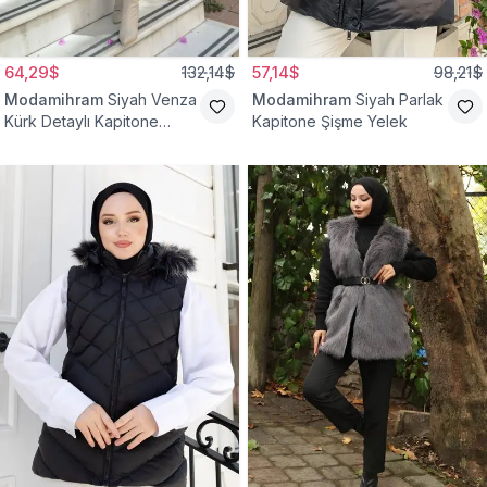
64,29$
132,14$
57,14$
98,21$
Modamihram
Siyah Venza
Modamihram
Siyah Parlak
Kürk Detaylı Kapitone
Kapitone Şişme Yelek
Yelek