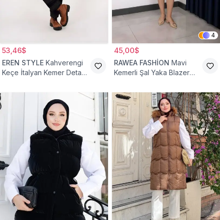
4
53,46$
45,00$
EREN STYLE
Kahverengi
RAWEA FASHİON
Mavi
Keçe İtalyan Kemer Detaylı
Kemerli Şal Yaka Blazer
Yelek
Tesettür Yelek