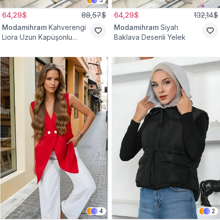
64,29$
88,57$
64,29$
132,14$
Modamihram
Kahverengi
Modamihram
Siyah
Liora Uzun Kapüşonlu
Baklava Desenli Yelek
Yelek
4
2