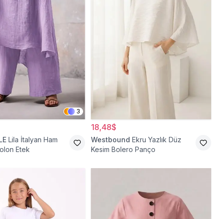
3
18,48$
LE
Lila İtalyan Ham
Westbound
Ekru Yazlık Düz
olon Etek
Kesim Bolero Panço