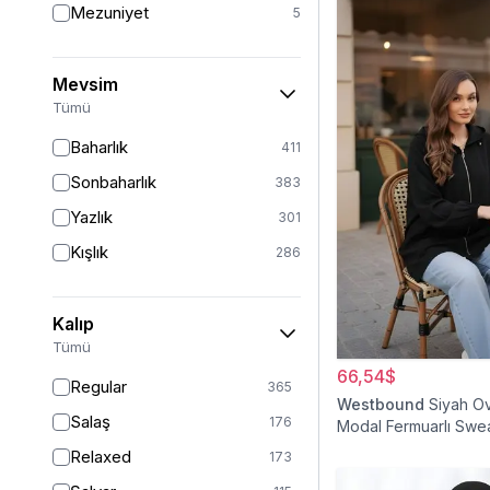
Mezuniyet
5
Mevsim
Tümü
Baharlık
411
Sonbaharlık
383
Yazlık
301
Kışlık
286
Kalıp
Tümü
66,54$
Regular
365
Westbound
Siyah O
Salaş
176
Modal Fermuarlı Swea
Relaxed
173