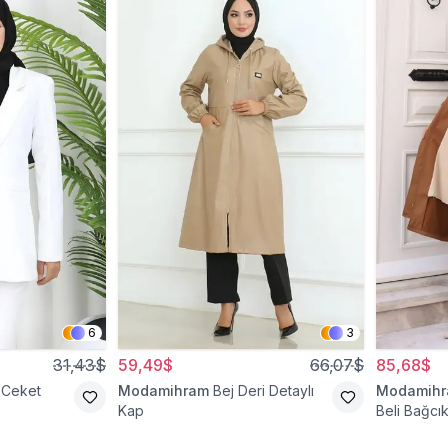
6
3
31,43$
59,49$
66,07$
85,68$
 Ceket
Modamihram
Bej Deri Detaylı
Modamih
Kap
Beli Bağcık