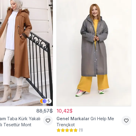
5
88,57$
10,42$
ram
Taba Kürk Yakalı
Genel Markalar
Gri Help Me
lı Tesettür Mont
Trençkot
(
1
)