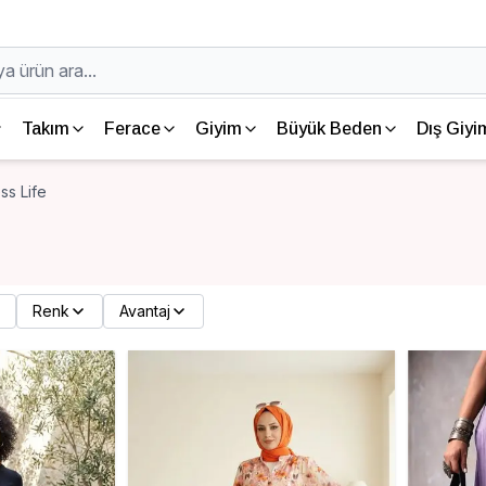
Takım
Ferace
Giyim
Büyük Beden
Dış Giyi
ss Life
Renk
Avantaj