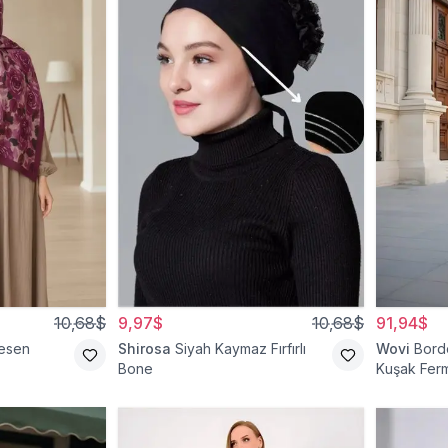
10,68$
9,97$
10,68$
91,94$
esen
Shirosa
Siyah Kaymaz Fırfırlı
Wovi
Bord
Bone
Kuşak Ferm