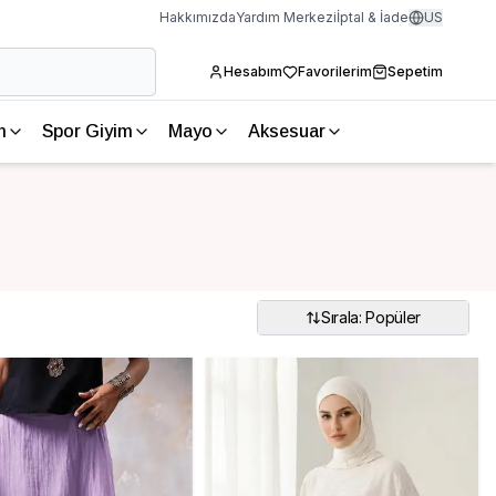
Hakkımızda
Yardım Merkezi
İptal & İade
US
Hesabım
Favorilerim
Sepetim
m
Spor Giyim
Mayo
Aksesuar
Sırala: Popüler