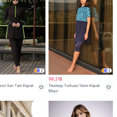
2
2
98,21$
eon Sarı Tam Kapalı
Tesmay
Turkuaz Yarım Kapalı
Mayo