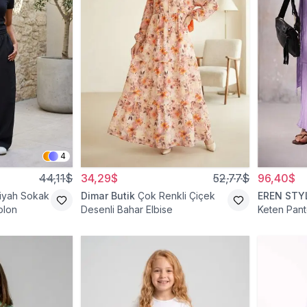
4
44,11$
34,29$
52,77$
96,40$
iyah Sokak
Dimar Butik
Çok Renkli Çiçek
EREN STY
olon
Desenli Bahar Elbise
Keten Pant