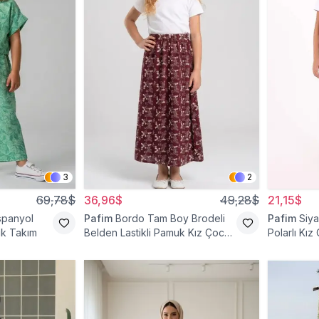
3
2
69,78$
36,96$
49,28$
21,15$
İspanyol
Pafim
Bordo Tam Boy Brodeli
Pafim
Siya
uk Takım
Belden Lastikli Pamuk Kız Çocuk
Polarlı Kız
Etek