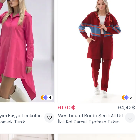
4
5
61,00$
94,42$
iyim
Fuşya Terikoton
Westbound
Bordo Şeritli Alt Üst
Gömlek Tunik
İkili Kot Parçalı Eşofman Takım