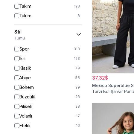
Takım
128
Tulum
8
Pantolon
151
Stil
Etek
19
Tümü
Pantolon Etek
2
Spor
313
Bluz & Gömlek
15
İkili
123
Kazak
6
Klasik
79
Eşofman
62
Abiye
37,32$
58
Şal
6
Mexico Superblue
S
Bohem
29
Tarzı Bol Şalvar Pant
Bone
14
Büzgülü
28
Ferace
126
Piliseli
28
Kap & Pardesü
23
Volanlı
17
Trençkot
32
Etekli
16
Hırka
4