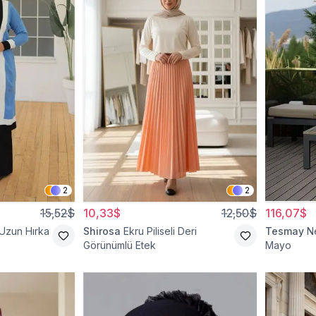
2
2
15,52$
10,33$
12,50$
116,07$
 Uzun Hırka
Shirosa
Ekru Piliseli Deri
Tesmay
N
Görünümlü Etek
Mayo