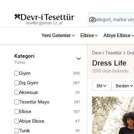
tesettür giyimde 12. yıl
Yeni Gelenler
Elbise
Abiye Elbise
Devr-i Tesettür
Dre
Kategori
Dress Life
Tümü
1200 ürün bulundu.
Giyim
582
Dış Giyim
287
Stil
Beden
Aksesuar
20
Tesettür Mayo
281
Elbise
107
Abiye Elbise
47
Tunik
55