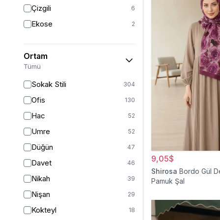
Triko
7
Çizgili
6
Tül
5
Ekose
2
Kürk
3
Müslin
3
Ortam
Peluş
2
Tümü
Jarse
2
Sokak Stili
304
Kadife
1
Ofis
130
Süet
1
Hac
52
Sandy
1
Umre
52
Düğün
47
9,05$
Davet
46
Shirosa
Bordo Gül D
Nikah
39
Pamuk Şal
Nişan
29
Kokteyl
18