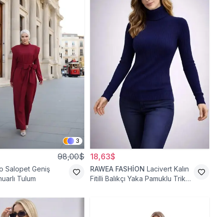
3
98,00$
18,63$
o Salopet Geniş
RAWEA FASHİON
Lacivert Kalın
uarlı Tulum
Fitilli Balıkçı Yaka Pamuklu Triko
Kazak