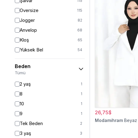
Şalvar
115
Oversize
115
Jogger
82
Anvelop
68
Kloş
65
Yüksek Bel
54
Geniş Paça
40
Beden
Palazzo
27
Tümü
Baggy
16
2 yaş
1
Havuç
9
8
1
Slim Fit
9
10
1
Straight
6
26,75$
9
1
Kalem
6
Modamihram
Beyaz
Tek Beden
2
Boyfriend
5
3 yaş
3