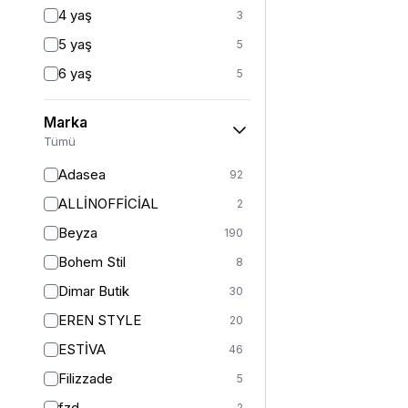
Fitted
3
4 yaş
3
Mom
2
5 yaş
5
Balık
1
6 yaş
5
İspanyol Paça
1
6-7 yaş
1
Kargo
1
Marka
7 yaş
22
Tümü
8 yaş
21
Adasea
92
8-9 yaş
1
ALLİNOFFİCİAL
2
9 yaş
20
Beyza
190
10 yaş
20
Bohem Stil
8
10-11 yaş
1
Dimar Butik
30
11 yaş
22
EREN STYLE
20
12 yaş
25
ESTİVA
46
12-13 yaş
1
Filizzade
5
13 yaş
21
fzd
2