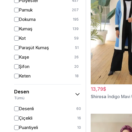
Polyester
457
Turuncu
47
Pamuk
207
Ekru
46
Dokuma
195
Mor
44
Kumaş
139
Pudra
43
Kot
59
Sarı
36
Paraşüt Kumaş
51
Kırmızı
26
Kaşe
26
Gümüş
13
Şifon
20
Turkuaz
8
Keten
18
Altın
5
Viskon
17
13,79$
Desen
Saten
15
Shirosa
İndigo Mavi
Tümü
Dantel
14
Desenli
60
İpek
12
Çiçekli
16
Krep
12
Puantiyeli
10