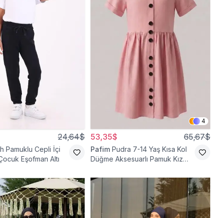
4
24,64$
53,35$
65,67$
h Pamuklu Cepli İçi
Pafim
Pudra 7-14 Yaş Kısa Kol
 Çocuk Eşofman Altı
Düğme Aksesuarlı Pamuk Kız
Çocuk Elbise