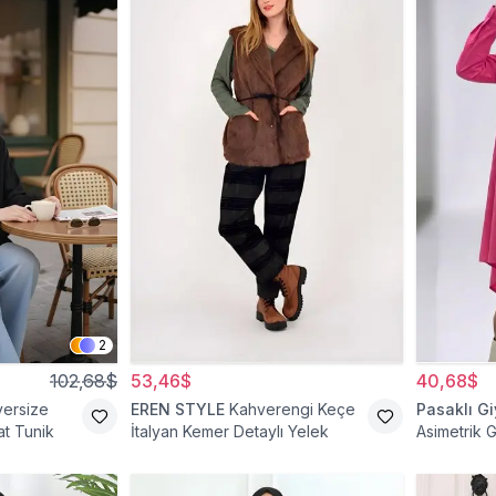
2
102,68$
53,46$
40,68$
versize
EREN STYLE
Kahverengi Keçe
Pasaklı G
t Tunik
İtalyan Kemer Detaylı Yelek
Asimetrik 