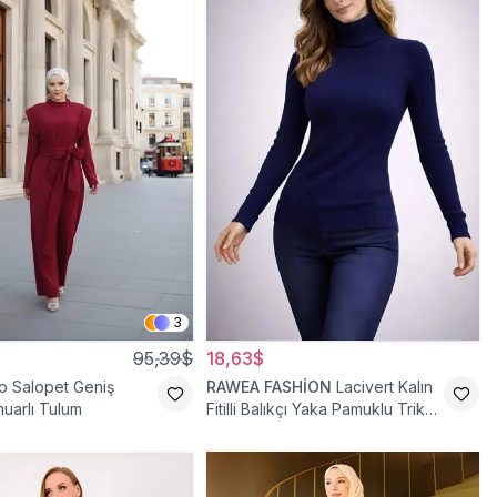
3
95,39$
18,63$
o Salopet Geniş
RAWEA FASHİON
Lacivert Kalın
uarlı Tulum
Fitilli Balıkçı Yaka Pamuklu Triko
Kazak