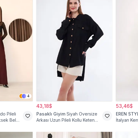
4
43,18$
53,46$
do Pileli
Pasaklı Giyim
Siyah Oversize
EREN STY
ksek Bel
Arkası Uzun Pileli Kollu Keten
İtalyan Ke
Gömlek Tunik