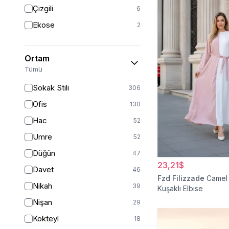
Triko
7
Çizgili
6
Tül
5
Ekose
2
Kürk
3
Müslin
3
Ortam
Peluş
2
Tümü
Jarse
2
Sokak Stili
306
Kadife
1
Ofis
130
Süet
1
Hac
52
Sandy
1
Umre
52
Düğün
47
23,21$
Davet
46
Fzd Filizzade
Camel 
Nikah
39
Kuşaklı Elbise
Nişan
29
Kokteyl
18