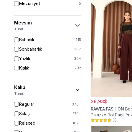
Mezuniyet
5
Mevsim
Tümü
Baharlık
415
Sonbaharlık
387
Yazlık
304
Kışlık
292
Kalıp
Tümü
28,93$
Regular
370
RAWEA FASHİON
Bor
Salaş
174
Palazzo Bol Paça Yü
(
1
)
Tesettür Pantolon
Relaxed
167