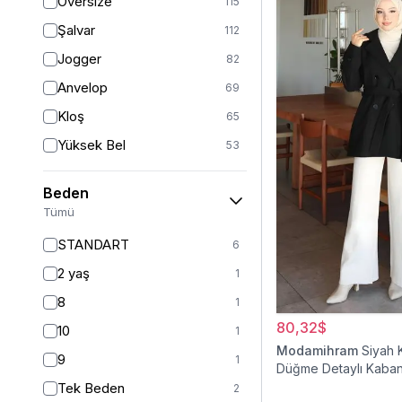
Oversize
115
Şalvar
112
Jogger
82
Anvelop
69
Kloş
65
Yüksek Bel
53
Geniş Paça
41
Beden
Palazzo
27
Tümü
Havuç
11
STANDART
6
Baggy
11
2 yaş
1
Slim Fit
9
8
1
Straight
6
80,32$
10
1
Kalem
6
Modamihram
Siyah 
9
1
Düğme Detaylı Kaba
Boyfriend
5
Tek Beden
2