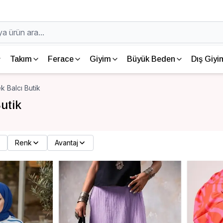
Takım
Ferace
Giyim
Büyük Beden
Dış Giyi
ek Balcı Butik
utik
Renk
Avantaj