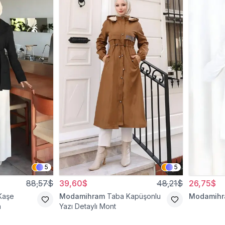
5
5
88,57$
39,60$
48,21$
26,75$
Kaşe
Modamihram
Taba Kapüşonlu
Modamih
n
Yazı Detaylı Mont