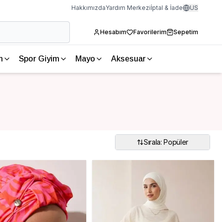
Hakkımızda
Yardım Merkezi
İptal & İade
US
Hesabım
Favorilerim
Sepetim
m
Spor Giyim
Mayo
Aksesuar
Sırala: Popüler