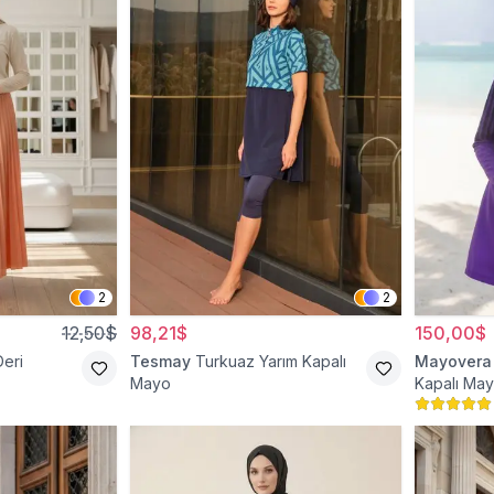
2
2
12,50$
98,21$
150,00$
Deri
Tesmay
Turkuaz Yarım Kapalı
Mayovera
Mayo
Kapalı Ma