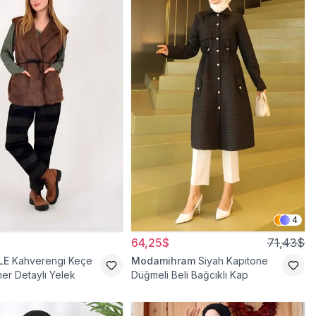
4
64,25$
71,43$
LE
Kahverengi Keçe
Modamihram
Siyah Kapitone
mer Detaylı Yelek
Düğmeli Beli Bağcıklı Kap