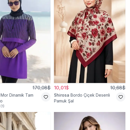
170,08$
10,01$
10,68$
Mor Dinamik Tam
Shirosa
Bordo Çiçek Desenli
yo
Pamuk Şal
(
1
)