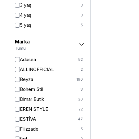
Fitted
3
3 yaş
3
Mom
2
4 yaş
3
Balık
1
5 yaş
5
İspanyol Paça
1
6 yaş
5
Marka
6-7 yaş
1
Tümü
7 yaş
22
Adasea
92
8 yaş
21
ALLİNOFFİCİAL
2
8-9 yaş
1
Beyza
190
9 yaş
20
Bohem Stil
8
10 yaş
20
Dimar Butik
30
10-11 yaş
1
EREN STYLE
22
11 yaş
22
ESTİVA
47
12 yaş
24
Filizzade
5
12-13 yaş
1
fzd
2