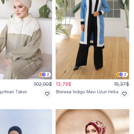
2
2
102,00$
13,79$
15,37$
Eşofman Takım
Shirosa
İndigo Mavi Uzun Hırka