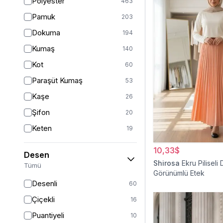
Polyester
463
Turuncu
50
Pamuk
203
Ekru
46
Dokuma
194
Mor
44
Kumaş
140
Pudra
43
Kot
60
Sarı
35
Paraşüt Kumaş
53
Kırmızı
25
Kaşe
26
Gümüş
13
Şifon
20
Turkuaz
8
Keten
19
Altın
5
Saten
15
10,33$
Desen
Krep
14
Shirosa
Ekru Piliseli 
Tümü
Görünümlü Etek
Dantel
13
Desenli
60
İpek
12
Çiçekli
16
Viskon
11
Puantiyeli
10