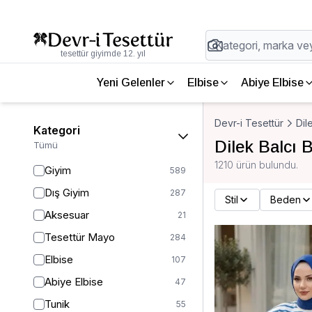
tesettür giyimde 12. yıl
Yeni Gelenler
Elbise
Abiye Elbise
Devr-i Tesettür
Dil
Kategori
Dilek Balcı B
Tümü
1210 ürün bulundu.
Giyim
589
Dış Giyim
287
Stil
Beden
Aksesuar
21
Tesettür Mayo
284
Elbise
107
Abiye Elbise
47
Tunik
55