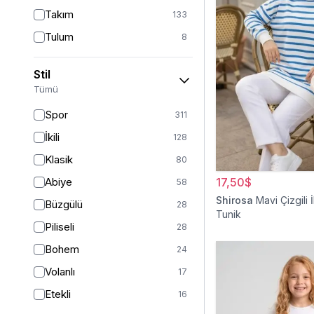
Takım
133
Tulum
8
Pantolon
148
Stil
Etek
19
Tümü
Pantolon Etek
2
Spor
311
Bluz & Gömlek
15
İkili
128
Kazak
7
Klasik
80
Eşofman
67
Abiye
17,50$
58
Şal
6
Shirosa
Mavi Çizgili İ
Büzgülü
28
Tunik
Bone
15
Piliseli
28
Ferace
126
Bohem
24
Kap & Pardesü
23
Volanlı
17
Trençkot
32
Etekli
16
Hırka
4