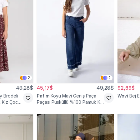
2
2
49,28$
45,17$
49,28$
92,69$
 Brodeli
Pafim
Koyu Mavi Geniş Paça
Wovi
Bej 
k Kız Çocuk
Paçası Püsküllü %100 Pamuk Kız
Çocuk Kot Pantolon