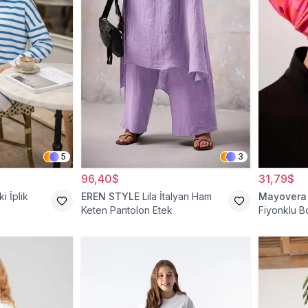
5
3
96,40$
31,79$
ki İplik
EREN STYLE
Lila İtalyan Ham
Mayovera
Keten Pantolon Etek
Fiyonklu 