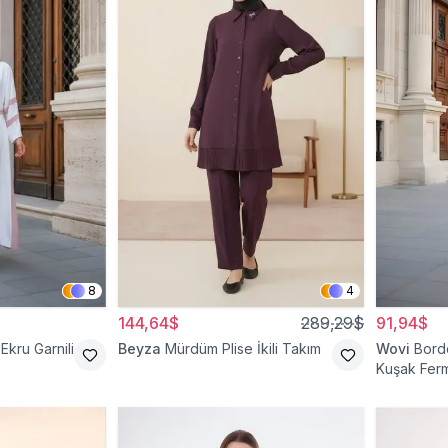
8
4
144,64$
289,29$
91,94$
Ekru Garnili
Beyza
Mürdüm Plise İkili Takım
Wovi
Bord
Kuşak Ferm