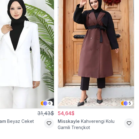
6
5
31,43$
54,64$
ram
Beyaz Ceket
Misskayle
Kahverengi Kolu
Garnili Trençkot