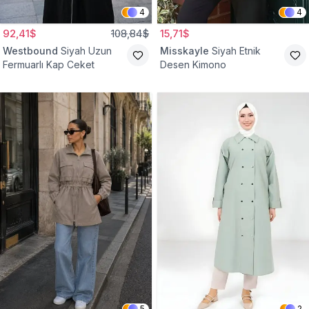
4
4
92,41$
108,84$
15,71$
Westbound
Siyah Uzun
Misskayle
Siyah Etnik
Fermuarlı Kap Ceket
Desen Kimono
5
2