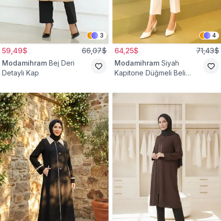
3
4
59,49$
66,07$
64,25$
71,43$
Modamihram
Bej Deri
Modamihram
Siyah
Detaylı Kap
Kapitone Düğmeli Beli
Bağcıklı Kap