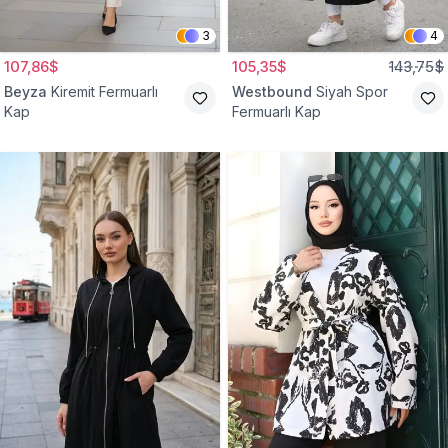
3
4
107,86$
105,35$
143,75$
Beyza
Kiremit Fermuarlı
Westbound
Siyah Spor
Kap
Fermuarlı Kap