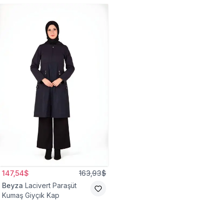
147,54$
163,93$
Beyza
Lacivert Paraşüt
Kumaş Giyçık Kap