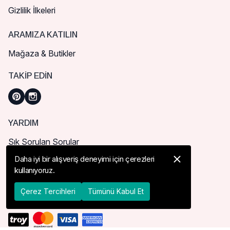
Gizlilik İlkeleri
ARAMIZA KATILIN
Mağaza & Butikler
TAKIP EDIN
YARDIM
Sık Sorulan Sorular
Nasıl Sipariş Verebilirim?
Daha iyi bir alışveriş deneyimi için çerezleri
kullanıyoruz.
Kargo ve Teslimat
İade, İptal ve Değişim
Çerez Tercihleri
Tümünü Kabul Et