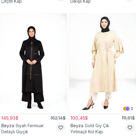
Çıtçıtlı Kap
Dikişli Kap
2
145,93$
162,14$
100,45$
111,61$
Beyza
Siyah Fermuar
Beyza
Gold Giy Çık
Detaylı Giyçık
Yırtmaçlı Kol Kap