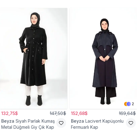
2
132,75$
147,50$
152,68$
169,64$
Beyza
Siyah Parlak Kumaş
Beyza
Lacivert Kapüşonlu
Metal Düğmeli Giy Çık Kap
Fermuarlı Kap