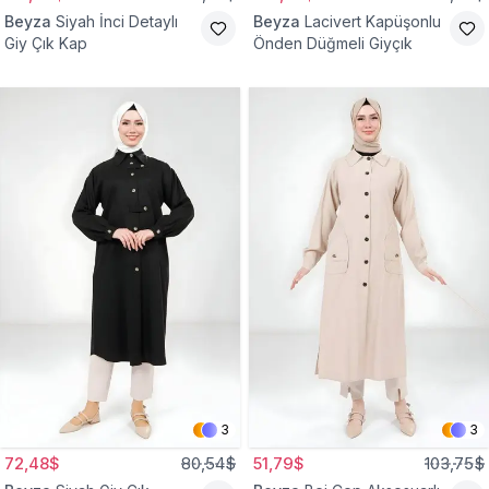
Beyza
Siyah İnci Detaylı
Beyza
Lacivert Kapüşonlu
Giy Çık Kap
Önden Düğmeli Giyçık
3
3
72,48$
80,54$
51,79$
103,75$