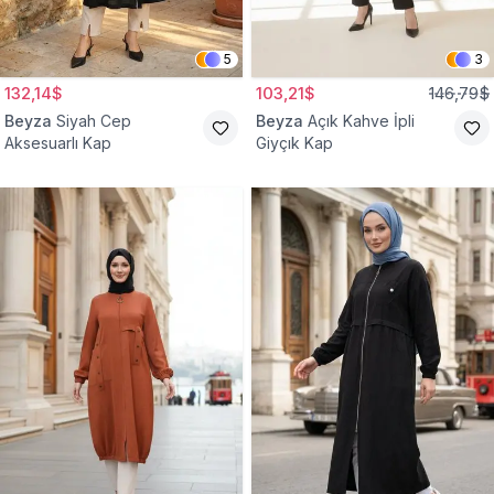
5
3
132,14$
103,21$
146,79$
Beyza
Siyah Cep
Beyza
Açık Kahve İpli
Aksesuarlı Kap
Giyçık Kap