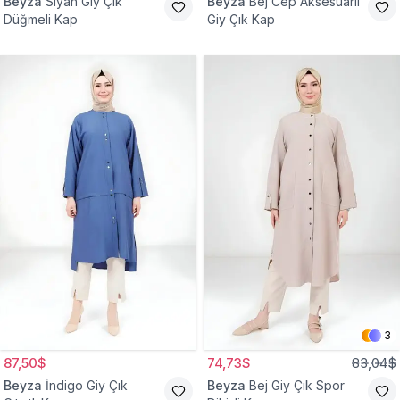
Beyza
Siyah Giy Çık
Beyza
Bej Cep Aksesuarlı
Düğmeli Kap
Giy Çık Kap
3
87,50$
74,73$
83,04$
Beyza
İndigo Giy Çık
Beyza
Bej Giy Çık Spor