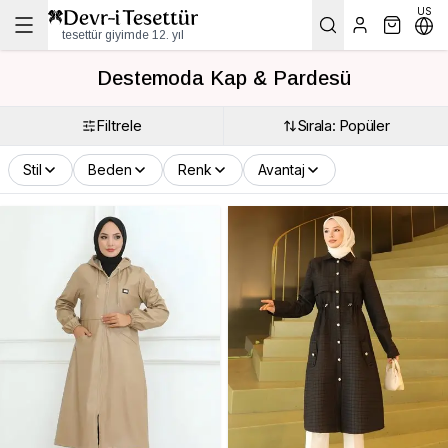
US
tesettür giyimde 12. yıl
Destemoda Kap & Pardesü
Filtrele
Sırala: Popüler
Stil
Beden
Renk
Avantaj