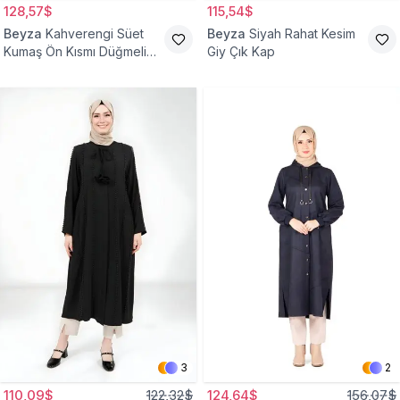
128,57$
115,54$
Beyza
Kahverengi Süet
Beyza
Siyah Rahat Kesim
Kumaş Ön Kısmı Düğmeli
Giy Çık Kap
Giyçık
3
2
110,09$
122,32$
124,64$
156,07$