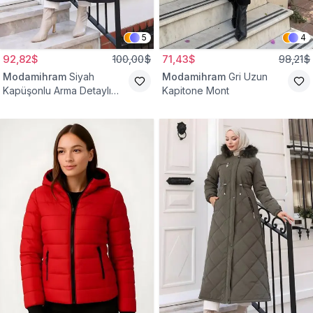
5
4
92,82$
100,00$
71,43$
98,21$
Modamihram
Siyah
Modamihram
Gri Uzun
Kapüşonlu Arma Detaylı
Kapitone Mont
Mont