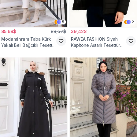
5
2
85,68$
88,57$
39,42$
Modamihram
Taba Kürk
RAWEA FASHİON
Siyah
Yakalı Beli Bağcıklı Tesettür
Kapitone Astarlı Tesettür
Mont
Mont