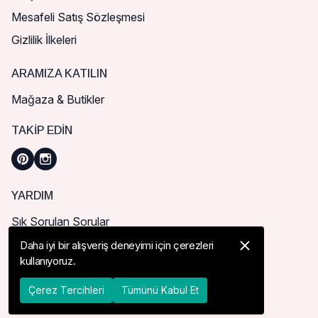
Mesafeli Satış Sözleşmesi
Gizlilik İlkeleri
ARAMIZA KATILIN
Mağaza & Butikler
TAKIP EDIN
YARDIM
Sık Sorulan Sorular
Nasıl Sipariş Verebilirim?
Daha iyi bir alışveriş deneyimi için çerezleri
kullanıyoruz.
Kargo ve Teslimat
İade, İptal ve Değişim
Çerez Tercihleri
Tümünü Kabul Et