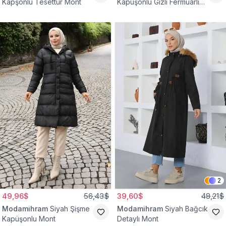
Kapşonlu Tesettür Mont
Kapüşonlu Gizli Fermuarlı
Mont
2
49,96$
56,43$
39,60$
48,21$
Modamihram
Siyah Şişme
Modamihram
Siyah Bağcık
Kapüşonlu Mont
Detaylı Mont