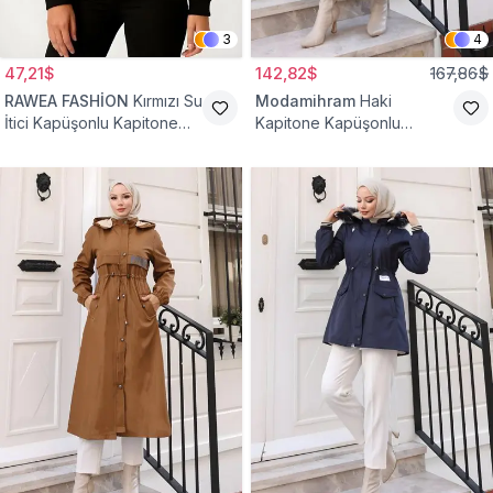
3
4
47,21$
142,82$
167,86$
RAWEA FASHİON
Kırmızı Su
Modamihram
Haki
İtici Kapüşonlu Kapitone
Kapitone Kapüşonlu
Astarlı Tesettür Mont
Fermuarlı Mont