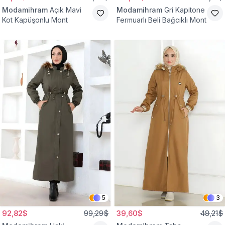
Modamihram
Açık Mavi
Modamihram
Gri Kapitone
Kot Kapüşonlu Mont
Fermuarlı Beli Bağcıklı Mont
5
3
92,82$
99,29$
39,60$
48,21$