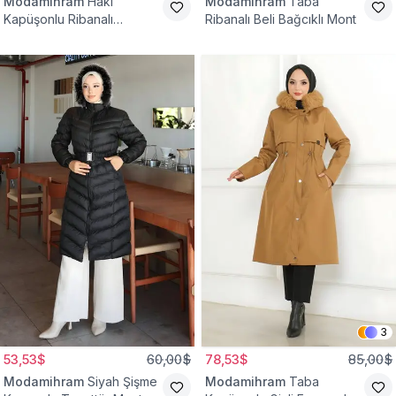
Modamihram
Haki
Modamihram
Taba
Kapüşonlu Ribanalı
Ribanalı Beli Bağcıklı Mont
Tesettür Mont
3
53,53$
60,00$
78,53$
85,00$
Modamihram
Siyah Şişme
Modamihram
Taba