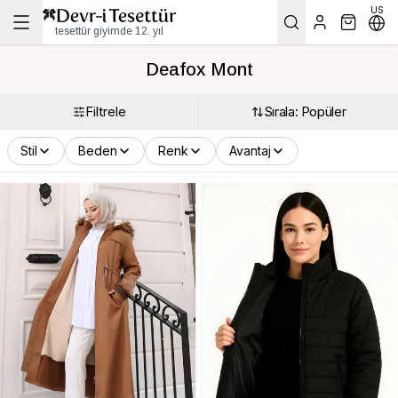
US
tesettür giyimde 12. yıl
Deafox Mont
Filtrele
Sırala: Popüler
Stil
Beden
Renk
Avantaj