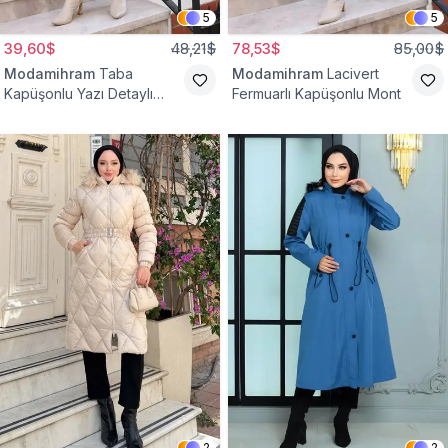
5
5
39,60$
48,21$
78,53$
85,00$
Modamihram
Taba
Modamihram
Lacivert
Kapüşonlu Yazı Detaylı
Fermuarlı Kapüşonlu Mont
Mont
2
2