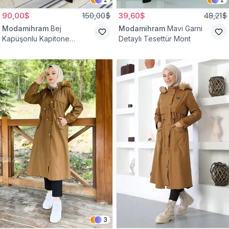
90,00$
150,00$
39,60$
48,21$
Modamihram
Bej
Modamihram
Mavi Garni
Kapüşonlu Kapitone
Detaylı Tesettür Mont
Kemerli Mont
3