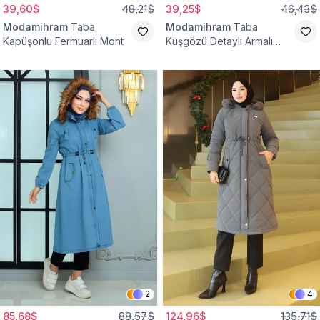
39,60$
48,21$
39,25$
46,43$
Modamihram
Taba
Modamihram
Taba
Kapüşonlu Fermuarlı Mont
Kuşgözü Detaylı Armalı
Mont
2
4
85,68$
88,57$
124,96$
135,71$