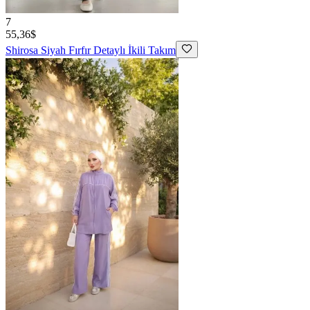
7
55,36$
Shirosa
Siyah Fırfır Detaylı İkili Takım