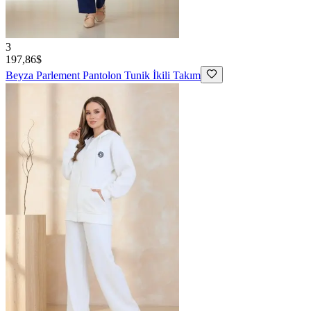
3
197,86$
Beyza
Parlement Pantolon Tunik İkili Takım