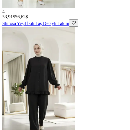
4
53,91$
56,62$
Shirosa
Yeşil İkili Taş Detaylı Takım