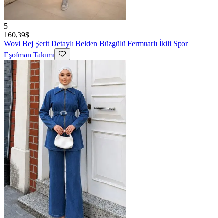
5
160,39$
Wovi
Bej Şerit Detaylı Belden Büzgülü Fermuarlı İkili Spor
Eşofman Takımı