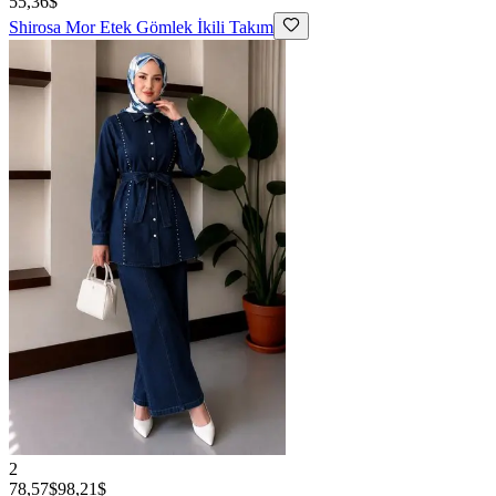
55,36$
Shirosa
Mor Etek Gömlek İkili Takım
2
78,57$
98,21$