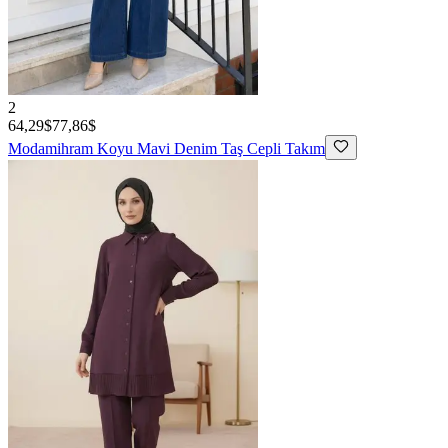
2
64,29$
77,86$
Modamihram
Koyu Mavi Denim Taş Cepli Takım