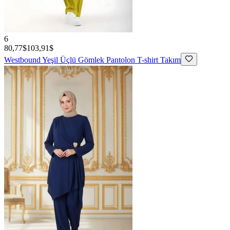
6
80,77$
103,91$
Westbound
Yeşil Üçlü Gömlek Pantolon T-shirt Takım