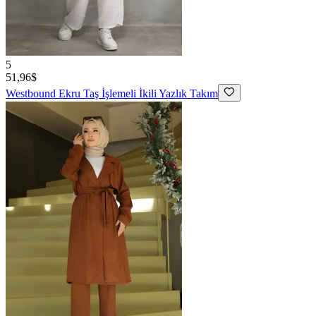
5
51,96$
Westbound
Ekru Taş İşlemeli İkili Yazlık Takım