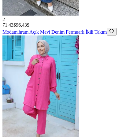
2
71,43$
96,43$
Modamihram
Açık Mavi Denim Fermuarlı İkili Takım