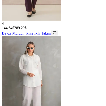
4
144,64$
289,29$
Beyza
Mürdüm Plise İkili Takım