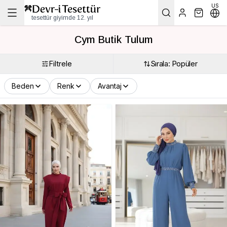
US
tesettür giyimde 12. yıl
Cym Butik Tulum
Filtrele
Sırala: Popüler
Beden
Renk
Avantaj