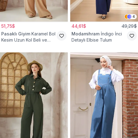
4
51,75$
44,61$
49,29$
Pasaklı Giyim
Karamel Bol
Modamihram
İndigo İnci
Kesim Uzun Kol Beli ve
Detaylı Elbise Tulum
Kolu Lastikli Cepli Kupra
Tulum