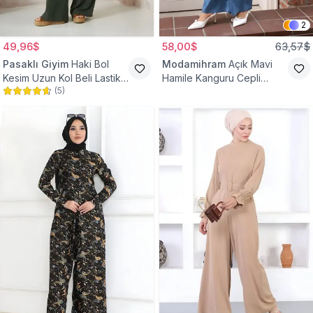
2
49,96$
58,00$
63,57$
Pasaklı Giyim
Haki Bol
Modamihram
Açık Mavi
Kesim Uzun Kol Beli Lastikli
Hamile Kanguru Cepli
(
5
)
Cepli Kupra Tesettür Tulum
Tesettür Tulum