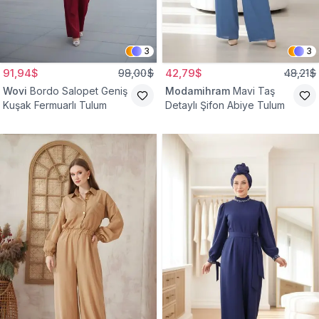
3
3
91,94$
98,00$
42,79$
48,21$
Wovi
Bordo Salopet Geniş
Modamihram
Mavi Taş
Kuşak Fermuarlı Tulum
Detaylı Şifon Abiye Tulum