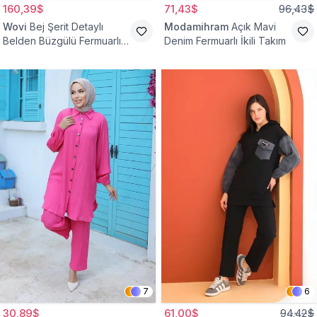
160,39$
71,43$
96,43$
Wovi
Bej Şerit Detaylı
Modamihram
Açık Mavi
Belden Büzgülü Fermuarlı
Denim Fermuarlı İkili Takım
İkili Spor Eşofman Takımı
7
6
30,89$
61,00$
94,42$