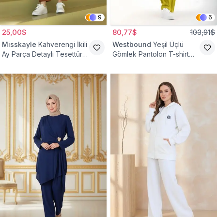
9
6
25,00$
80,77$
103,91$
Misskayle
Kahverengi İkili
Westbound
Yeşil Üçlü
Ay Parça Detaylı Tesettür
Gömlek Pantolon T-shirt
Takım
Takım