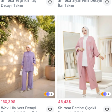
Shirosa
Yeşil İkili Taş
Shirosa
Siyah Fırfır Detaylı
Detaylı Takım
İkili Takım
4
4
160,39$
46,43$
Wovi
Lila Şerit Detaylı
Shirosa
Pembe Çiçekli