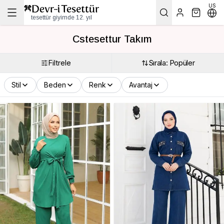
US
tesettür giyimde 12. yıl
Cstesettur Takım
Filtrele
Sırala: Popüler
Stil
Beden
Renk
Avantaj