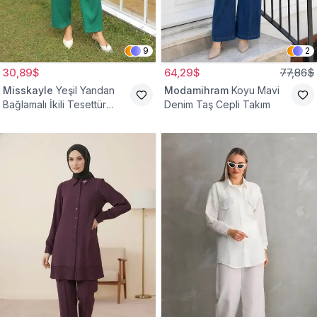
9
2
30,89$
64,29$
77,86$
Misskayle
Yeşil Yandan
Modamihram
Koyu Mavi
Bağlamalı İkili Tesettür
Denim Taş Cepli Takım
Takım