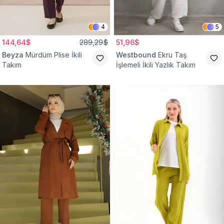
4
5
144,64$
289,29$
51,96$
Beyza
Mürdüm Plise İkili
Westbound
Ekru Taş
Takım
İşlemeli İkili Yazlık Takım