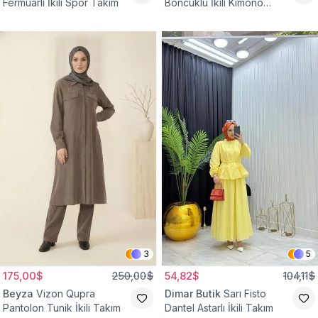
Fermuarlı İkili Spor Takım
Boncuklu İkili Kimono
Takım
3
5
175,00$
250,00$
54,82$
104,11$
Beyza
Vizon Qupra
Dimar Butik
Sarı Fisto
Pantolon Tunik İkili Takım
Dantel Astarlı İkili Takım