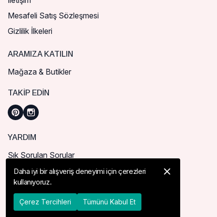
İletişim
Mesafeli Satış Sözleşmesi
Gizlilik İlkeleri
ARAMIZA KATILIN
Mağaza & Butikler
TAKIP EDIN
YARDIM
Sık Sorulan Sorular
Nasıl Sipariş Verebilirim?
Daha iyi bir alışveriş deneyimi için çerezleri
kullanıyoruz.
Kargo ve Teslimat
İade, İptal ve Değişim
Çerez Tercihleri
Tümünü Kabul Et