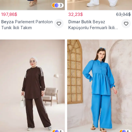
3
197,86$
32,23$
63,04$
Beyza
Parlement Pantolon
Dimar Butik
Beyaz
Tunik İkili Takım
Kapüşonlu Fermuarlı İkili
Takım
5
5