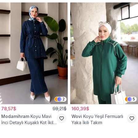
2
5
78,57$
98,21$
160,39$
Modamihram
Koyu Mavi
Wovi
Koyu Yeşil Fermuarlı
İnci Detaylı Kuşaklı Kot İkili
Yaka İkili Takım
Takım