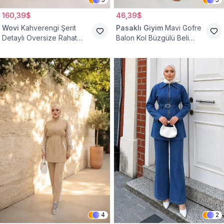
160,39$
46,39$
Wovi
Kahverengi Şerit
Pasaklı Giyim
Mavi Gofre
Detaylı Oversize Rahat
Balon Kol Büzgülü Beli
Eşofman Takımı
Lastikli Cepli Tesettür İkili
Takım
4
2