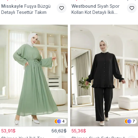
Misskayle
Fuşya Büzgü
Westbound
Siyah Spor
Detaylı Tesettür Takım
Kolları Kot Detaylı İkili
Takım
4
7
53,91$
56,62$
55,36$