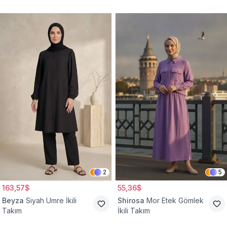
2
5
163,57$
55,36$
Beyza
Siyah Umre İkili
Shirosa
Mor Etek Gömlek
Takım
İkili Takım