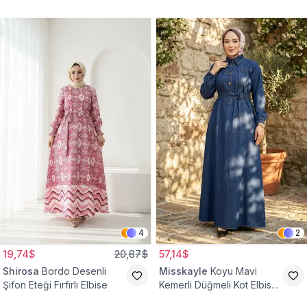
4
2
19,74$
20,87$
57,14$
Shirosa
Bordo Desenli
Misskayle
Koyu Mavi
Şifon Eteği Fırfırlı Elbise
Kemerli Düğmeli Kot Elbise
Takım