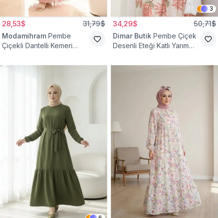
3
28,53$
31,79$
34,29$
50,71$
Modamihram
Pembe
Dimar Butik
Pembe Çiçek
Çiçekli Dantelli Kemeri
Desenli Eteği Katlı Yarım
Çiçekli Elbise
Düğmeli Elbise
6