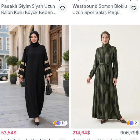
Pasaklı Giyim
Siyah Uzun
Westbound
Somon Bloklu
Balon Kollu Büyük Beden
Uzun Spor Salaş Eteği
Tesettür Elbise
Fırfırlı Tesettür Elbise
13
2
53,54$
214,64$
306,79$