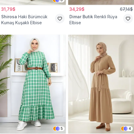
31,79$
34,29$
67,14$
Shirosa
Haki Bürümcük
Dimar Butik
Renkli Rüya
Kumaş Kuşaklı Elbise
Elbise
5
4