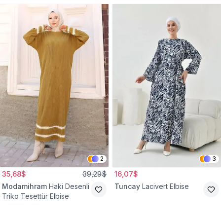
2
3
35,68$
39,29$
16,07$
Modamihram
Haki Desenli
Tuncay
Lacivert Elbise
Triko Tesettür Elbise