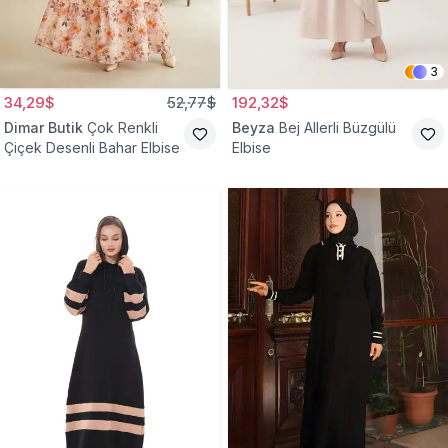
3
34,29$
52,77$
192,32$
Dimar Butik
Çok Renkli
Beyza
Bej Allerli Büzgülü
Çiçek Desenli Bahar Elbise
Elbise