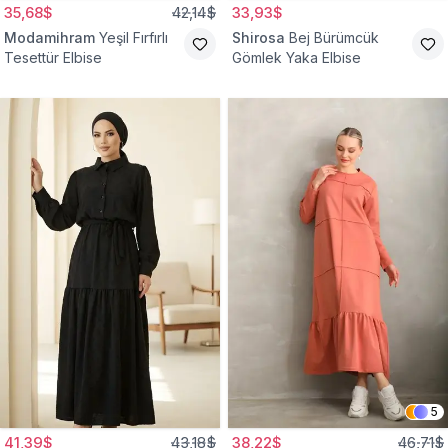
35,68$
42,14$
33,93$
Modamihram
Yeşil Fırfırlı
Shirosa
Bej Bürümcük
Tesettür Elbise
Gömlek Yaka Elbise
5
41,39$
43,18$
38,22$
46,71$