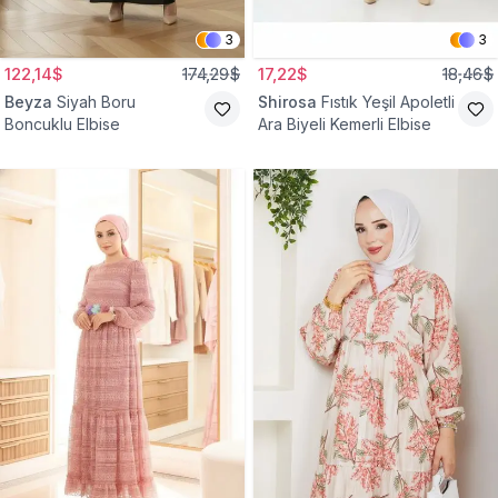
3
3
122,14$
174,29$
17,22$
18,46$
Beyza
Siyah Boru
Shirosa
Fıstık Yeşil Apoletli
Boncuklu Elbise
Ara Biyeli Kemerli Elbise