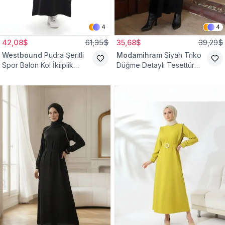
4
4
42,08$
61,35$
35,68$
39,29$
Westbound
Pudra Şeritli
Modamihram
Siyah Triko
Spor Balon Kol İkiiplik
Düğme Detaylı Tesettür
Tesettür Elbise
Elbise