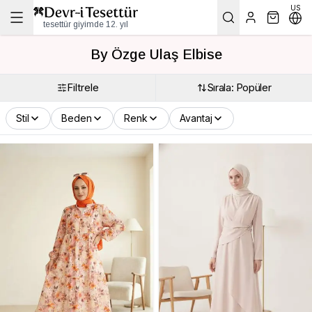
US
tesettür giyimde 12. yıl
By Özge Ulaş Elbise
Filtrele
Sırala: Popüler
Stil
Beden
Renk
Avantaj