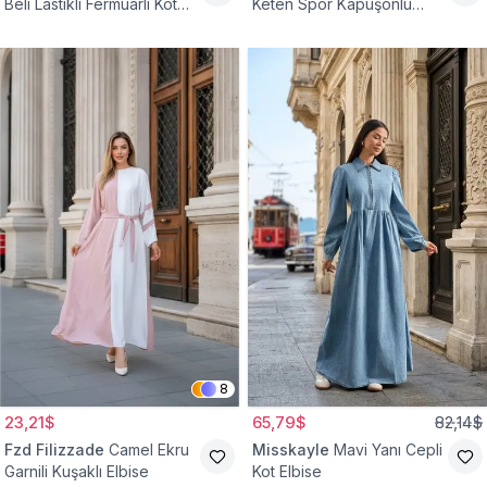
Beli Lastikli Fermuarlı Kot
Keten Spor Kapüşonlu
Elbise
Belden Büzgülü Cepli
Tesettür Elbise
8
23,21$
65,79$
82,14$
Fzd Filizzade
Camel Ekru
Misskayle
Mavi Yanı Cepli
Garnili Kuşaklı Elbise
Kot Elbise