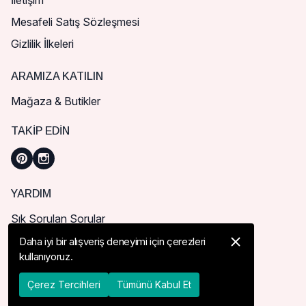
İletişim
Mesafeli Satış Sözleşmesi
Gizlilik İlkeleri
ARAMIZA KATILIN
Mağaza & Butikler
TAKIP EDIN
YARDIM
Sık Sorulan Sorular
Nasıl Sipariş Verebilirim?
Daha iyi bir alışveriş deneyimi için çerezleri
kullanıyoruz.
Kargo ve Teslimat
İade, İptal ve Değişim
Çerez Tercihleri
Tümünü Kabul Et