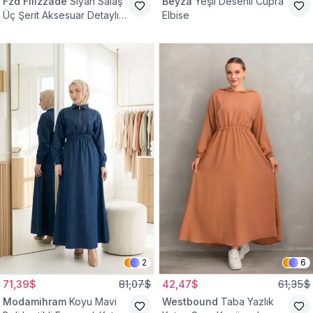
Fzd Filizzade
Siyah Salaş
Beyza
Yeşil Desenli Cupra
Üç Şerit Aksesuar Detaylı
Elbise
Kloş Elbise
2
6
71,39$
81,07$
42,47$
61,35$
Modamihram
Koyu Mavi
Westbound
Taba Yazlık