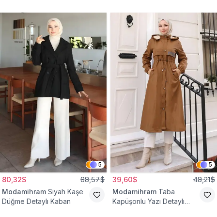
Yelek
Bağcıklı Kap
5
5
80,32$
88,57$
39,60$
48,21$
Modamihram
Siyah Kaşe
Modamihram
Taba
Düğme Detaylı Kaban
Kapüşonlu Yazı Detaylı
Mont