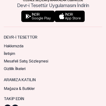
ÖZENLE SEÇİLMİŞ MARKALAR CEBİNİZDE
Devr-i Tesettür Uygulamasını İndirin
İNDİR
İNDİR
Google Play
App Store
DEVR-I TESETTÜR
Hakkımızda
İletişim
Mesafeli Satış Sözleşmesi
Gizlilik İlkeleri
ARAMIZA KATILIN
Mağaza & Butikler
TAKIP EDIN