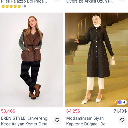
Pileli Palazzo Bol Paça
Oversize Arkası Uzun Pileli
(
1
)
Yüksek Bel Tesettür
Kollu Keten Gömlek Tunik
Pantolon
4
53,46$
64,25$
71,43$
EREN STYLE
Kahverengi
Modamihram
Siyah
Keçe İtalyan Kemer Detaylı
Kapitone Düğmeli Beli