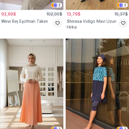
2
2
92,69$
102,00$
13,79$
15,37$
Wovi
Bej Eşofman Takım
Shirosa
İndigo Mavi Uzun
Hırka
2
2