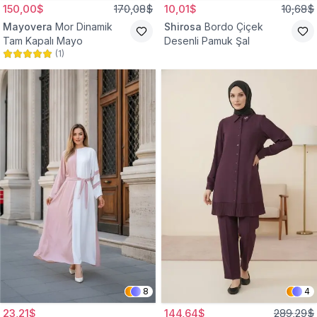
150,00$
170,08$
10,01$
10,68$
Mayovera
Mor Dinamik
Shirosa
Bordo Çiçek
Tam Kapalı Mayo
Desenli Pamuk Şal
(
1
)
8
4
23,21$
144,64$
289,29$