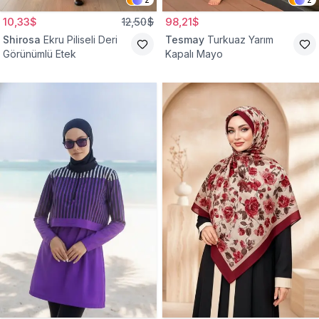
10,33$
12,50$
98,21$
Shirosa
Ekru Piliseli Deri
Tesmay
Turkuaz Yarım
Görünümlü Etek
Kapalı Mayo