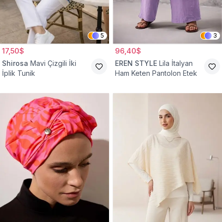
5
3
17,50$
96,40$
Shirosa
Mavi Çizgili İki
EREN STYLE
Lila İtalyan
İplik Tunik
Ham Keten Pantolon Etek