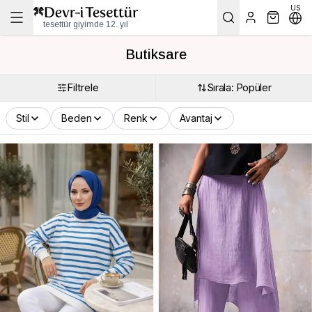
US
tesettür giyimde 12. yıl
Butiksare
Filtrele
Sırala: Popüler
Stil
Beden
Renk
Avantaj