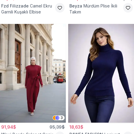
Fzd Filizzade
Camel Ekru
Beyza
Mürdüm Plise İkili
Garnili Kuşaklı Elbise
Takım
3
91,94$
95,39$
18,63$