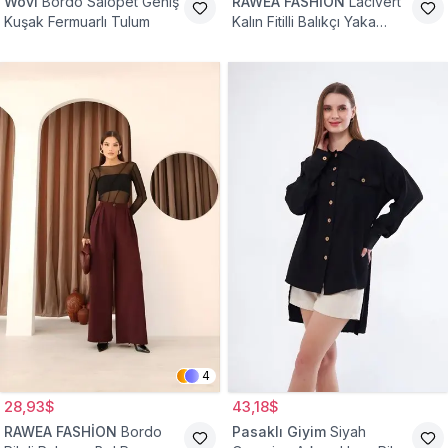
Wovi
Bordo Salopet Geniş
RAWEA FASHİON
Lacivert
Kuşak Fermuarlı Tulum
Kalın Fitilli Balıkçı Yaka
Pamuklu Triko Kazak
4
28,93$
43,18$
RAWEA FASHİON
Bordo
Pasaklı Giyim
Siyah