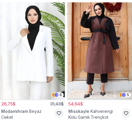
6
5
26,75$
31,43$
54,64$
Modamihram
Beyaz
Misskayle
Kahverengi
Ceket
Kolu Garnili Trençkot