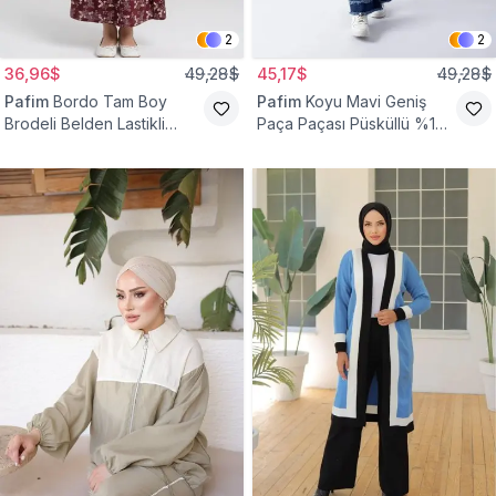
2
2
36,96$
49,28$
45,17$
49,28$
Pafim
Bordo Tam Boy
Pafim
Koyu Mavi Geniş
Brodeli Belden Lastikli
Paça Paçası Püsküllü %100
Pamuk Kız Çocuk Etek
Pamuk Kız Çocuk Kot
Pantolon