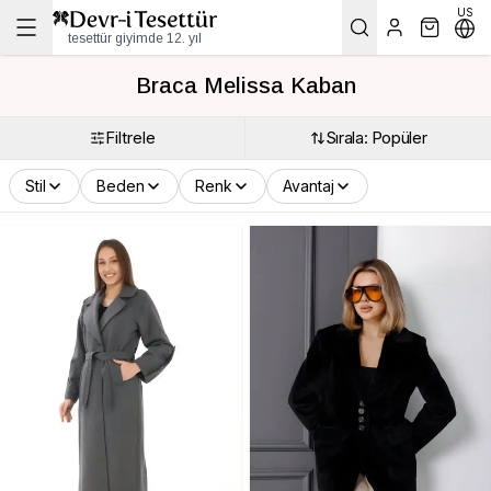
US
tesettür giyimde 12. yıl
Braca Melissa Kaban
Filtrele
Sırala: Popüler
Stil
Beden
Renk
Avantaj