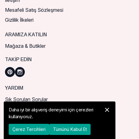
İletişim
Mesafeli Satış Sözleşmesi
Gizlilik İlkeleri
ARAMIZA KATILIN
Mağaza & Butikler
TAKIP EDIN
YARDIM
Sık Sorulan Sorular
Nasıl Sipariş Verebilirim?
Daha iyi bir alışveriş deneyimi için çerezleri
kullanıyoruz.
Kargo ve Teslimat
İade, İptal ve Değişim
Çerez Tercihleri
Tümünü Kabul Et