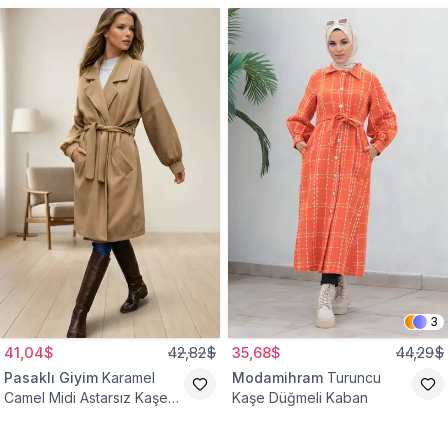
3
41,04$
42,82$
35,68$
44,29$
Pasaklı Giyim
Karamel
Modamihram
Turuncu
Camel Midi Astarsız Kaşe
Kaşe Düğmeli Kaban
Tesettür Kaban