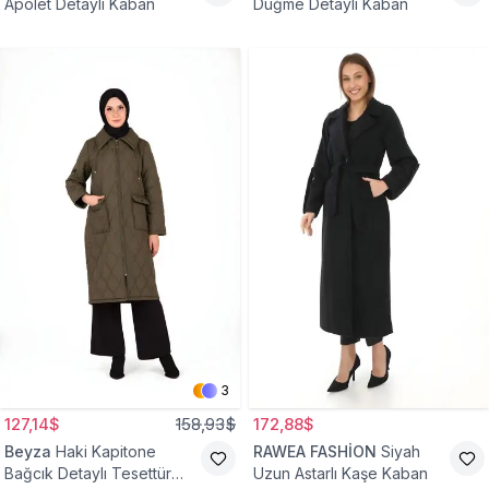
Apolet Detaylı Kaban
Düğme Detaylı Kaban
3
127,14$
158,93$
172,88$
Beyza
Haki Kapitone
RAWEA FASHİON
Siyah
Bağcık Detaylı Tesettür
Uzun Astarlı Kaşe Kaban