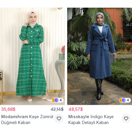
Kaban
4
4
35,68$
42,14$
48,57$
Modamihram
Kaşe Zümrüt
Misskayle
İndigo Kaşe
Düğmeli Kaban
Kapak Detaylı Kaban