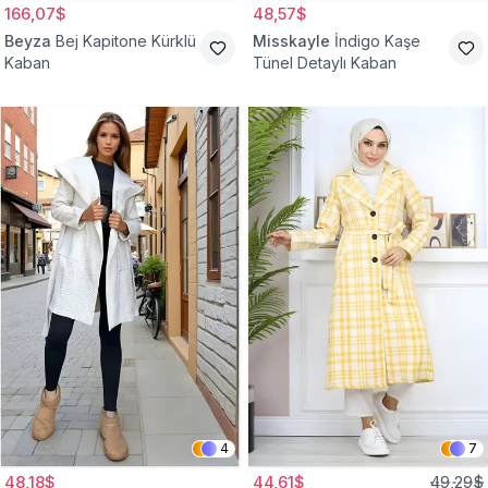
166,07$
48,57$
Beyza
Bej Kapitone Kürklü
Misskayle
İndigo Kaşe
Kaban
Tünel Detaylı Kaban
4
7
48,18$
44,61$
49,29$