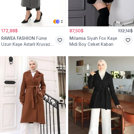
2
172,88$
87,50$
132,14$
RAWEA FASHİON
Füme
Milamia
Siyah Fox Kaşe
Uzun Kaşe Astarlı Kruvaze
Midi Boy Ceket Kaban
Yaka Tesettür Kaban