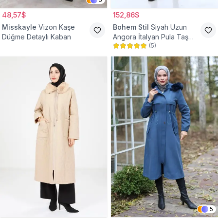
48,57$
152,86$
Misskayle
Vizon Kaşe
Bohem Stil
Siyah Uzun
Düğme Detaylı Kaban
Angora İtalyan Pula Taş
(
5
)
Detaylı Tesettür Kaban
5