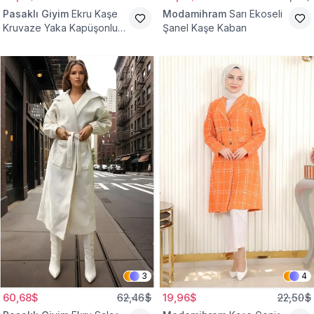
Pasaklı Giyim
Ekru Kaşe
Modamihram
Sarı Ekoseli
Kruvaze Yaka Kapüşonlu
Şanel Kaşe Kaban
Tesettür Kaban
3
4
60,68$
62,46$
19,96$
22,50$