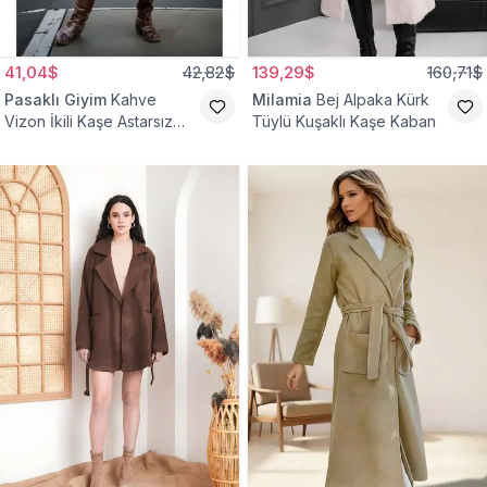
41,04$
42,82$
139,29$
160,71$
Pasaklı Giyim
Kahve
Milamia
Bej Alpaka Kürk
Vizon İkili Kaşe Astarsız
Tüylü Kuşaklı Kaşe Kaban
Tesettür Kaban