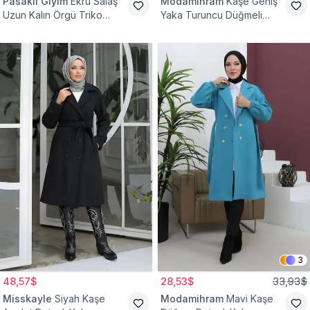
Pasaklı Giyim
Ekru Salaş
Modamihram
Kaşe Geniş
Uzun Kalın Örgü Triko
Yaka Turuncu Düğmeli
Kaban
Kaban
3
48,57$
28,53$
33,93$
Misskayle
Siyah Kaşe
Modamihram
Mavi Kaşe