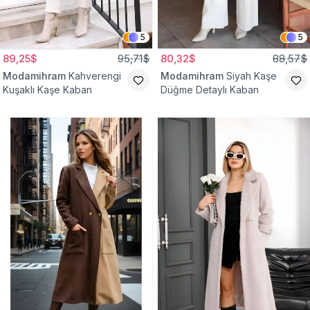
5
5
89,25$
95,71$
80,32$
88,57$
Modamihram
Kahverengi
Modamihram
Siyah Kaşe
Kuşaklı Kaşe Kaban
Düğme Detaylı Kaban