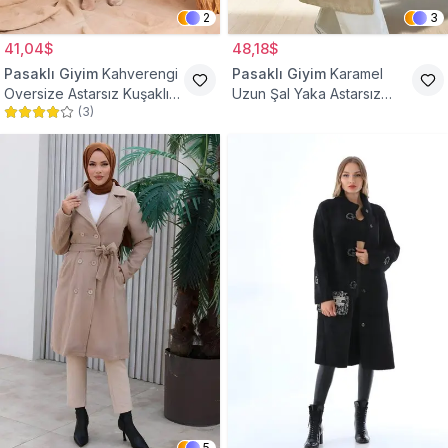
2
3
41,04$
48,18$
Pasaklı Giyim
Kahverengi
Pasaklı Giyim
Karamel
Oversize Astarsız Kuşaklı
Uzun Şal Yaka Astarsız
(
3
)
Tesettür Kaban
Kaşe Tesettür Kaban
5