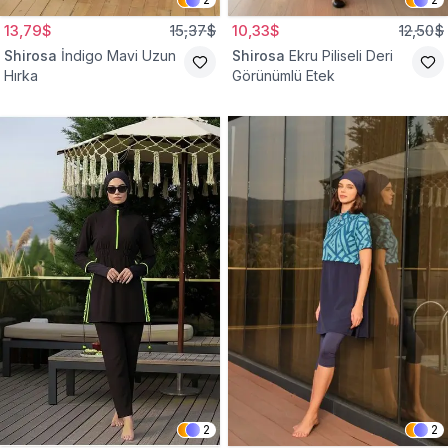
13,79$
15,37$
10,33$
12,50$
Shirosa
İndigo Mavi Uzun
Shirosa
Ekru Piliseli Deri
Hırka
Görünümlü Etek
2
2