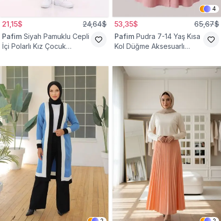
4
21,15$
24,64$
53,35$
65,67$
Pafim
Siyah Pamuklu Cepli
Pafim
Pudra 7-14 Yaş Kısa
İçi Polarlı Kız Çocuk
Kol Düğme Aksesuarlı
Eşofman Altı
Pamuk Kız Çocuk Elbise
2
2