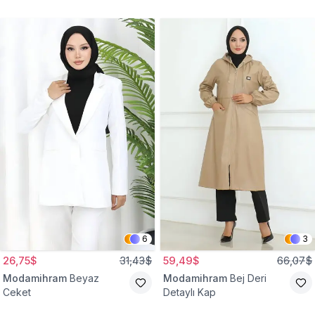
Gömlek Tunik
Eşofman Takım
6
3
26,75$
31,43$
59,49$
66,07$
Modamihram
Beyaz
Modamihram
Bej Deri
Ceket
Detaylı Kap