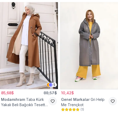
5
85,68$
88,57$
10,42$
Modamihram
Taba Kürk
Genel Markalar
Gri Help
Yakalı Beli Bağcıklı Tesettür
Me Trençkot
(
1
)
Mont