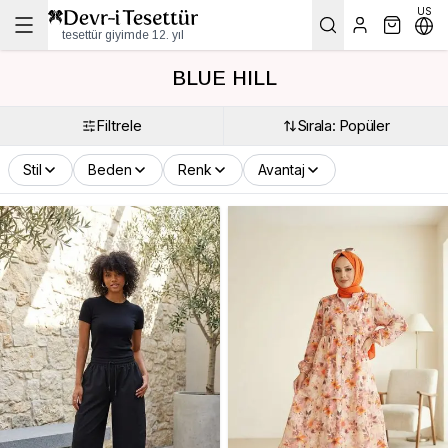
US
tesettür giyimde 12. yıl
BLUE HILL
Filtrele
Sırala: Popüler
Stil
Beden
Renk
Avantaj