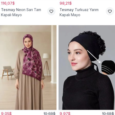
116,07$
98,21$
Tesmay
Neon Sarı Tam
Tesmay
Turkuaz Yarım
Kapalı Mayo
Kapalı Mayo
9,05$
10,68$
9,97$
10,68$