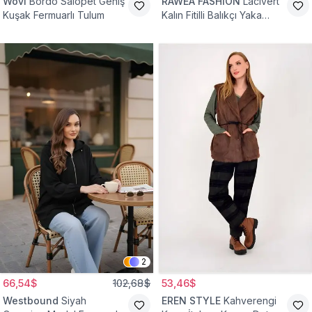
Wovi
Bordo Salopet Geniş
RAWEA FASHİON
Lacivert
Kuşak Fermuarlı Tulum
Kalın Fitilli Balıkçı Yaka
Pamuklu Triko Kazak
2
66,54$
102,68$
53,46$
Westbound
Siyah
EREN STYLE
Kahverengi