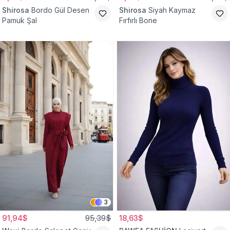
Shirosa
Bordo Gül Desen
Shirosa
Siyah Kaymaz
Pamuk Şal
Fırfırlı Bone
3
91,94$
95,39$
18,63$