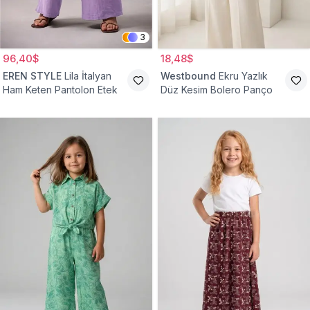
3
96,40$
18,48$
EREN STYLE
Lila İtalyan
Westbound
Ekru Yazlık
Ham Keten Pantolon Etek
Düz Kesim Bolero Panço