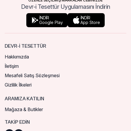
ÖZENLE SEÇİLMİŞ MARKALAR CEBİNİZDE
Devr-i Tesettür Uygulamasını İndirin
İNDİR
İNDİR
Google Play
App Store
DEVR-I TESETTÜR
Hakkımızda
İletişim
Mesafeli Satış Sözleşmesi
Gizlilik İlkeleri
ARAMIZA KATILIN
Mağaza & Butikler
TAKIP EDIN