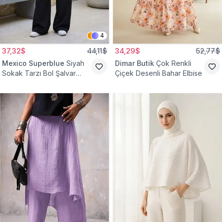
4
37,32$
44,11$
34,29$
52,77$
Mexico Superblue
Siyah
Dimar Butik
Çok Renkli
Sokak Tarzı Bol Şalvar
Çiçek Desenli Bahar Elbise
Pantolon