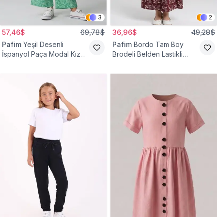
3
2
57,46$
69,78$
36,96$
49,28$
Pafim
Yeşil Desenli
Pafim
Bordo Tam Boy
İspanyol Paça Modal Kız
Brodeli Belden Lastikli
Çocuk Takım
Pamuk Kız Çocuk Etek