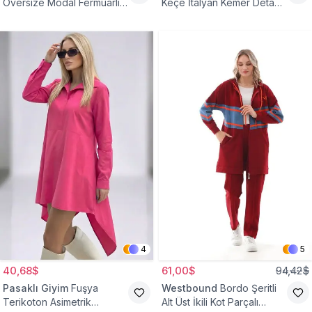
Oversize Modal Fermuarlı
Keçe İtalyan Kemer Detaylı
Sweat Tunik
Yelek
4
5
40,68$
61,00$
94,42$
Pasaklı Giyim
Fuşya
Westbound
Bordo Şeritli
Terikoton Asimetrik
Alt Üst İkili Kot Parçalı