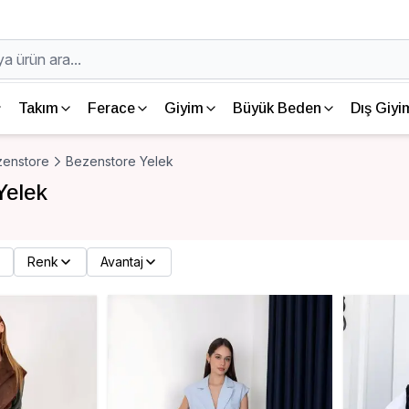
Takım
Ferace
Giyim
Büyük Beden
Dış Giyi
zenstore
Bezenstore Yelek
Yelek
Renk
Avantaj