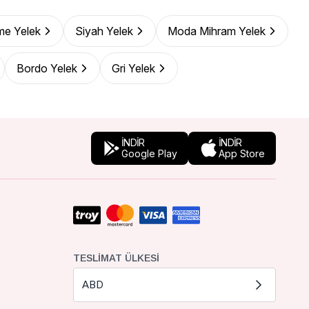
me Yelek
Siyah Yelek
Moda Mihram Yelek
Bordo Yelek
Gri Yelek
İNDİR
İNDİR
Google Play
App Store
TESLIMAT ÜLKESI
ABD