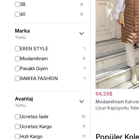
38
8
40
8
42
7
Marka
44
6
Tümü
46
6
EREN STYLE
1
48
6
Modamihram
9
Pasaklı Giyim
1
RAWEA FASHİON
1
64,29$
Avantaj
Modamihram
Kahver
Tümü
Uzun Kapüşonlu Yel
Ücretsiz İade
12
Ücretsiz Kargo
11
Popüler Kole
Hızlı Kargo
11