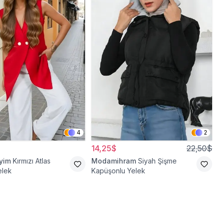
4
2
14,25$
22,50$
iyim
Kırmızı Atlas
Modamihram
Siyah Şişme
elek
Kapüşonlu Yelek