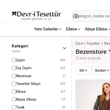
tesettür giyimde 12. yıl
Yeni Gelenler
Elbise
Abiye Elbise
Devr-i Tesettür
Be
Kategori
Bezenstore 
Tümü
12 ürün bulundu.
Giyim
585
Dış Giyim
287
Stil
Beden
Aksesuar
21
Tesettür Mayo
283
Elbise
107
Abiye Elbise
47
Tunik
55