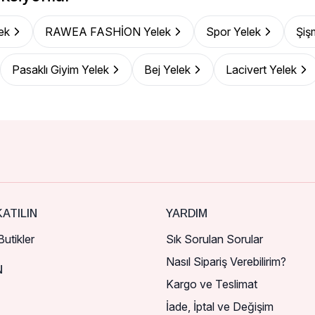
ek
RAWEA FASHİON Yelek
Spor Yelek
Şiş
Pasaklı Giyim Yelek
Bej Yelek
Lacivert Yelek
ATILIN
YARDIM
utikler
Sık Sorulan Sorular
Nasıl Sipariş Verebilirim?
N
Kargo ve Teslimat
İade, İptal ve Değişim