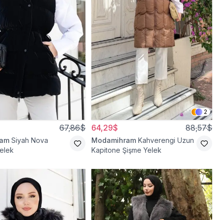
2
67,86$
64,29$
88,57$
ram
Siyah Nova
Modamihram
Kahverengi Uzun
elek
Kapitone Şişme Yelek