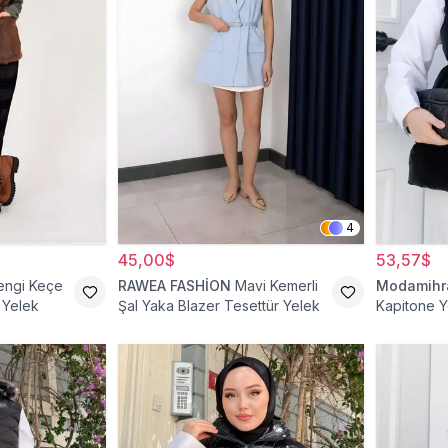
4
45,00$
53,57$
engi Keçe
RAWEA FASHİON
Mavi Kemerli
Modamih
 Yelek
Şal Yaka Blazer Tesettür Yelek
Kapitone Y