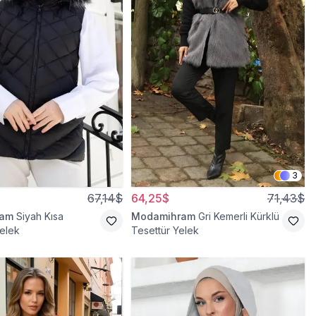
3
67,14$
64,25$
71,43$
ram
Siyah Kısa
Modamihram
Gri Kemerli Kürklü
elek
Tesettür Yelek