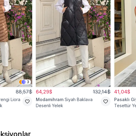
3
88,57$
64,29$
132,14$
41,04$
engi Liora
Modamihram
Siyah Baklava
Pasaklı G
ek
Desenli Yelek
Tesettür Y
ksiyonlar