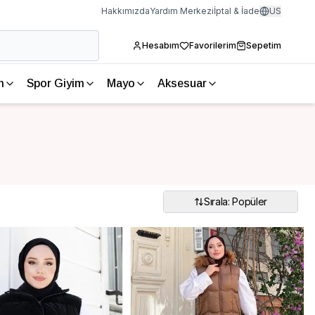
Hakkımızda
Yardım Merkezi
İptal & İade
US
Hesabım
Favorilerim
Sepetim
m
Spor Giyim
Mayo
Aksesuar
Sırala: Popüler