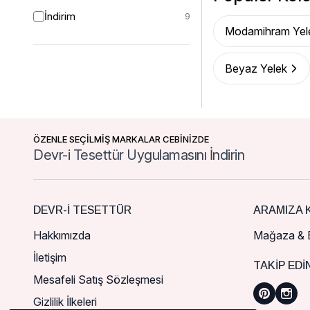
İndirim
9
Modamihram Yel
Beyaz Yelek
ÖZENLE SEÇİLMİŞ MARKALAR CEBİNİZDE
Devr-i Tesettür Uygulamasını İndirin
DEVR-I TESETTÜR
ARAMIZA K
Hakkımızda
Mağaza & B
İletişim
TAKIP EDI
Mesafeli Satış Sözleşmesi
Gizlilik İlkeleri