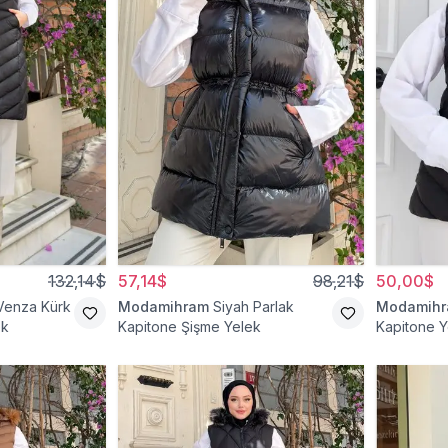
132,14$
57,14$
98,21$
50,00$
Venza Kürk
Modamihram
Siyah Parlak
Modamih
ek
Kapitone Şişme Yelek
Kapitone Y