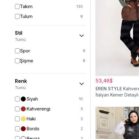
Takım
130
Tulum
8
Pantolon
151
Stil
Etek
19
Tümü
Pantolon Etek
2
Spor
9
Bluz & Gömlek
15
Şişme
8
Kazak
6
Eşofman
63
53,46$
Renk
Şal
6
Tümü
EREN STYLE
Kahver
İtalyan Kemer Detaylı
Bone
15
Siyah
10
Ferace
126
Kahverengi
3
Kap & Pardesü
23
Haki
2
Trençkot
32
Bordo
2
Hırka
4
Beyaz
2