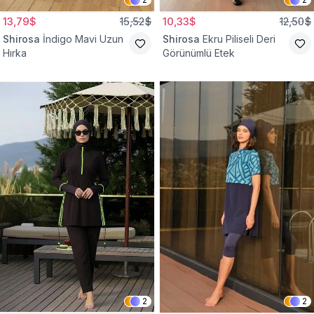
13,79$
15,52$
10,33$
12,50$
Shirosa
İndigo Mavi Uzun
Shirosa
Ekru Piliseli Deri
Hırka
Görünümlü Etek
2
2