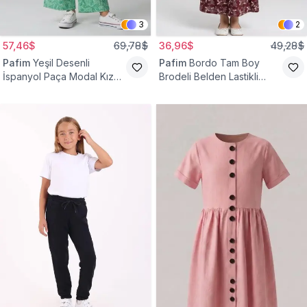
3
2
57,46$
69,78$
36,96$
49,28$
Pafim
Yeşil Desenli
Pafim
Bordo Tam Boy
İspanyol Paça Modal Kız
Brodeli Belden Lastikli
Çocuk Takım
Pamuk Kız Çocuk Etek