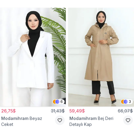
Gömlek Tunik
Eşofman Takım
6
3
26,75$
31,43$
59,49$
66,07$
Modamihram
Beyaz
Modamihram
Bej Deri
Ceket
Detaylı Kap