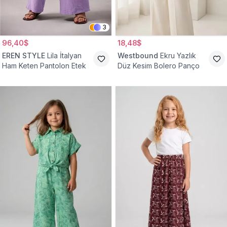
3
96,40$
18,48$
EREN STYLE
Lila İtalyan
Westbound
Ekru Yazlık
Ham Keten Pantolon Etek
Düz Kesim Bolero Panço