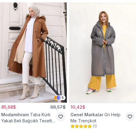
5
85,68$
88,57$
10,42$
Modamihram
Taba Kürk
Genel Markalar
Gri Help
Yakalı Beli Bağcıklı Tesettür
Me Trençkot
(
1
)
Mont