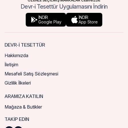
ÖZENLE SEÇİLMİŞ MARKALAR CEBİNİZDE
Devr-i Tesettür Uygulamasını İndirin
İNDİR
İNDİR
Google Play
App Store
DEVR-I TESETTÜR
Hakkımızda
İletişim
Mesafeli Satış Sözleşmesi
Gizlilik İlkeleri
ARAMIZA KATILIN
Mağaza & Butikler
TAKIP EDIN