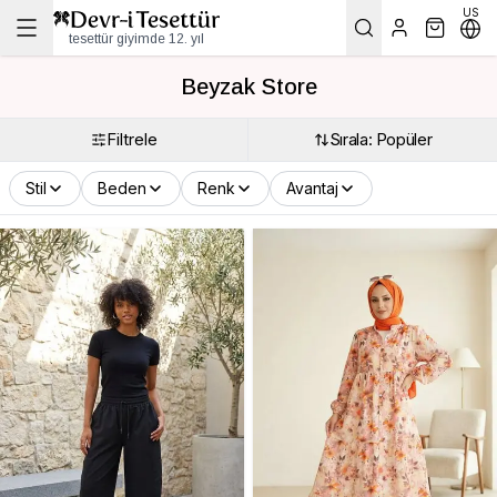
US
tesettür giyimde 12. yıl
Beyzak Store
Filtrele
Sırala: Popüler
Stil
Beden
Renk
Avantaj