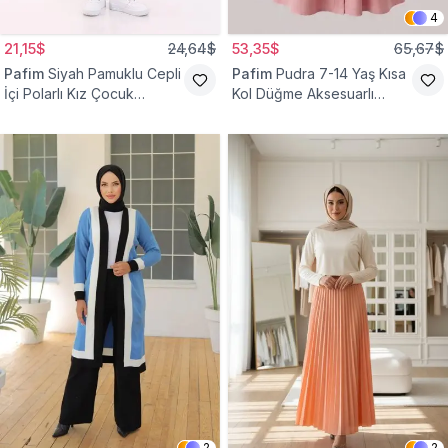
4
21,15$
24,64$
53,35$
65,67$
Pafim
Siyah Pamuklu Cepli
Pafim
Pudra 7-14 Yaş Kısa
İçi Polarlı Kız Çocuk
Kol Düğme Aksesuarlı
Eşofman Altı
Pamuk Kız Çocuk Elbise
2
2