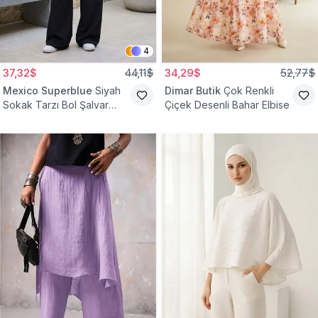
4
37,32$
44,11$
34,29$
52,77$
Mexico Superblue
Siyah
Dimar Butik
Çok Renkli
Sokak Tarzı Bol Şalvar
Çiçek Desenli Bahar Elbise
Pantolon