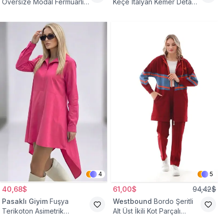
Oversize Modal Fermuarlı
Keçe İtalyan Kemer Detaylı
Sweat Tunik
Yelek
4
5
40,68$
61,00$
94,42$
Pasaklı Giyim
Fuşya
Westbound
Bordo Şeritli
Terikoton Asimetrik
Alt Üst İkili Kot Parçalı