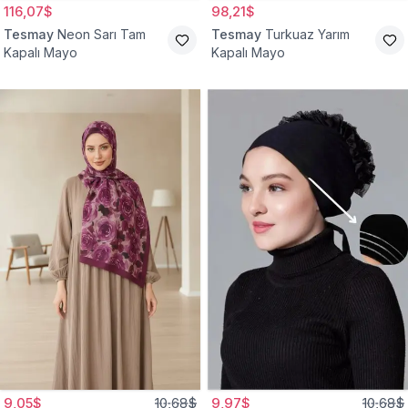
116,07$
98,21$
Tesmay
Neon Sarı Tam
Tesmay
Turkuaz Yarım
Kapalı Mayo
Kapalı Mayo
9,05$
10,68$
9,97$
10,68$