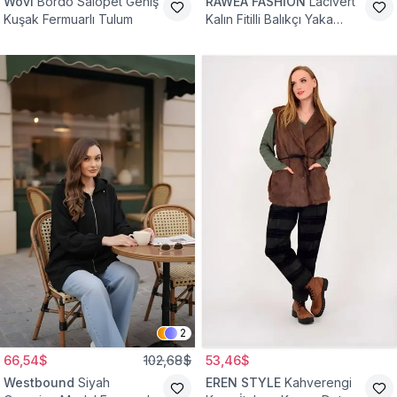
Wovi
Bordo Salopet Geniş
RAWEA FASHİON
Lacivert
Kuşak Fermuarlı Tulum
Kalın Fitilli Balıkçı Yaka
Pamuklu Triko Kazak
2
66,54$
102,68$
53,46$
Westbound
Siyah
EREN STYLE
Kahverengi