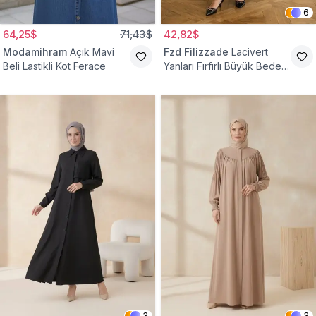
6
64,25$
71,43$
42,82$
Modamihram
Açık Mavi
Fzd Filizzade
Lacivert
Beli Lastikli Kot Ferace
Yanları Fırfırlı Büyük Beden
Elbise Ferace
3
3