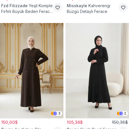
Fzd Filizzade
Yeşil Komple
Misskayle
Kahverengi
Fırfırlı Büyük Beden Ferace
Büzgü Detaylı Ferace
Elbise
3
2
150,00$
105,36$
150,36$