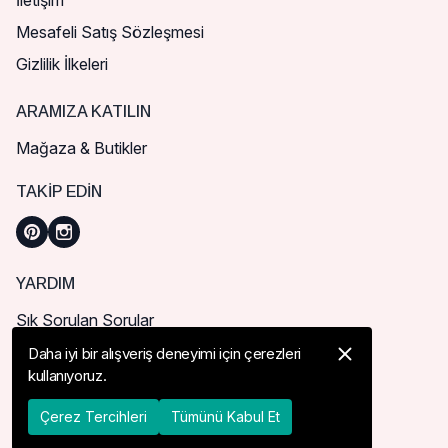
İletişim
Mesafeli Satış Sözleşmesi
Gizlilik İlkeleri
ARAMIZA KATILIN
Mağaza & Butikler
TAKIP EDIN
YARDIM
Sık Sorulan Sorular
Nasıl Sipariş Verebilirim?
Daha iyi bir alışveriş deneyimi için çerezleri
kullanıyoruz.
Kargo ve Teslimat
İade, İptal ve Değişim
Çerez Tercihleri
Tümünü Kabul Et