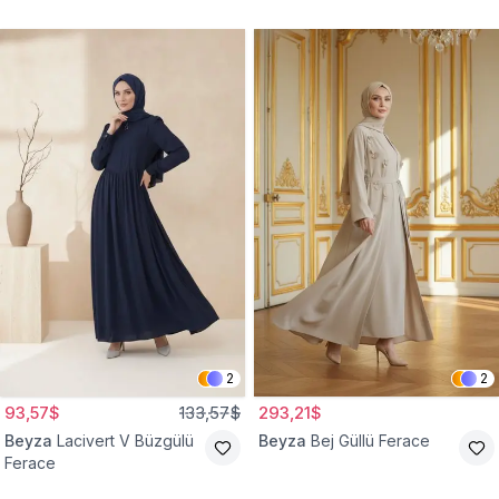
2
2
93,57$
133,57$
293,21$
Beyza
Lacivert V Büzgülü
Beyza
Bej Güllü Ferace
Ferace