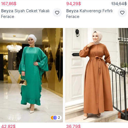
167,86$
94,29$
134,64$
Beyza
Siyah Ceket Yakalı
Beyza
Kahverengi Fırfırlı
Ferace
Ferace
2
42,82$
36,79$