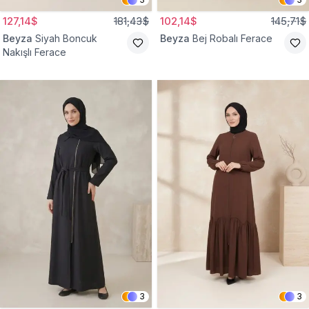
127,14$
181,43$
102,14$
145,71$
Beyza
Siyah Boncuk
Beyza
Bej Robalı Ferace
Nakışlı Ferace
3
3