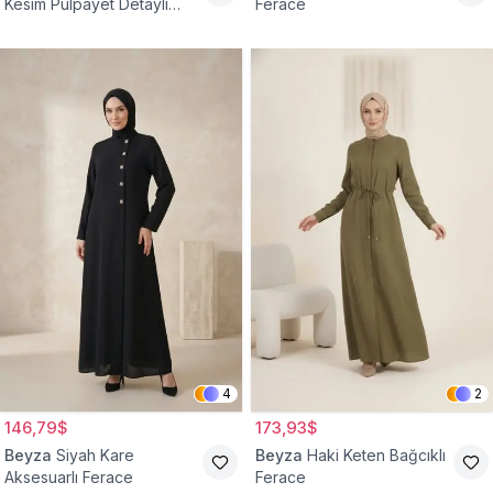
Kesim Pulpayet Detaylı
Ferace
Fermuarlı Ferace
4
2
146,79$
173,93$
Beyza
Siyah Kare
Beyza
Haki Keten Bağcıklı
Aksesuarlı Ferace
Ferace