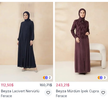
2
3
112,50$
160,71$
243,21$
Beyza
Lacivert Nervürlü
Beyza
Mürdüm İpek Cupra
Ferace
Ferace