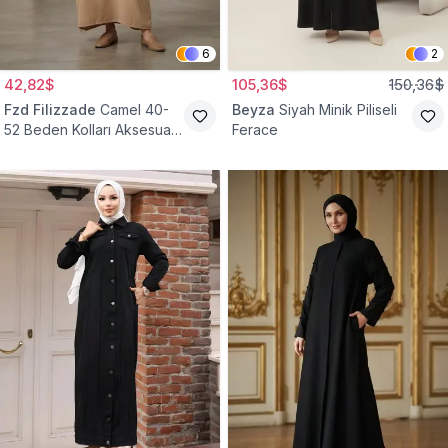
6
2
42,82$
105,36$
150,36$
Fzd Filizzade
Camel 40-
Beyza
Siyah Minik Piliseli
52 Beden Kolları Aksesuar
Ferace
Detaylı Elbise Ferace