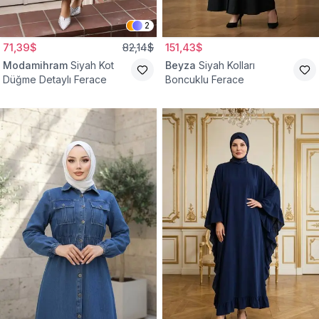
2
71,39$
82,14$
151,43$
Modamihram
Siyah Kot
Beyza
Siyah Kolları
Düğme Detaylı Ferace
Boncuklu Ferace