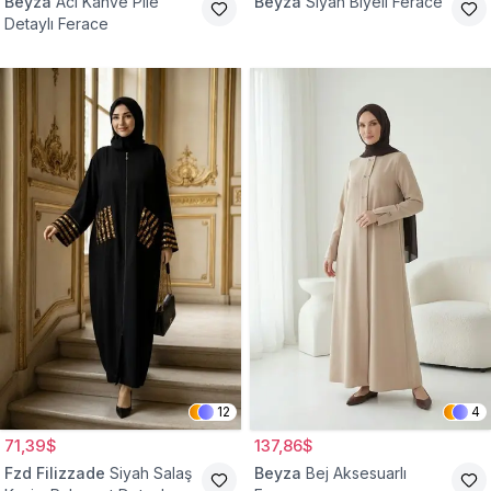
Beyza
Acı Kahve Pile
Beyza
Siyah Biyeli Ferace
Detaylı Ferace
12
4
71,39$
137,86$
Fzd Filizzade
Siyah Salaş
Beyza
Bej Aksesuarlı