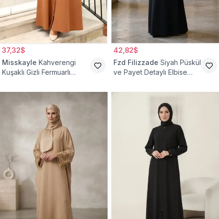
37,32$
42,82$
Misskayle
Kahverengi
Fzd Filizzade
Siyah Püskül
Kuşaklı Gizli Fermuarlı
ve Payet Detaylı Elbise
Ferace
Ferace