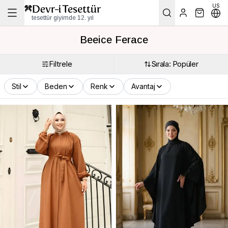
US
tesettür giyimde 12. yıl
Beeice Ferace
Filtrele
Sırala: Popüler
Stil
Beden
Renk
Avantaj