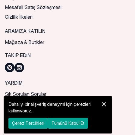
Mesafeli Satış Sözleşmesi
Gizlilik İlkeleri
ARAMIZA KATILIN
Mağaza & Butikler
TAKIP EDIN
YARDIM
Sık Sorulan Sorular
Nasıl Sipariş Verebilirim?
Daha iyi bir alışveriş deneyimi için çerezleri
kullanıyoruz.
Kargo ve Teslimat
İade, İptal ve Değişim
Çerez Tercihleri
Tümünü Kabul Et