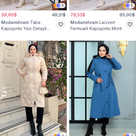
5
5
39,60$
48,21$
78,53$
85,00$
Modamihram
Taba
Modamihram
Lacivert
Kapüşonlu Yazı Detaylı
Fermuarlı Kapüşonlu Mont
Mont
2
2