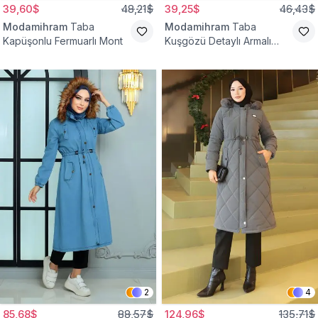
39,60$
48,21$
39,25$
46,43$
Modamihram
Taba
Modamihram
Taba
Kapüşonlu Fermuarlı Mont
Kuşgözü Detaylı Armalı
Mont
2
4
85,68$
88,57$
124,96$
135,71$