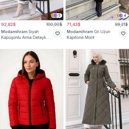
5
4
92,82$
100,00$
71,43$
98,21$
Modamihram
Siyah
Modamihram
Gri Uzun
Kapüşonlu Arma Detaylı
Kapitone Mont
Mont