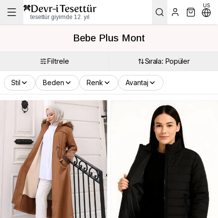
US
tesettür giyimde 12. yıl
Bebe Plus Mont
Filtrele
Sırala: Popüler
Stil
Beden
Renk
Avantaj