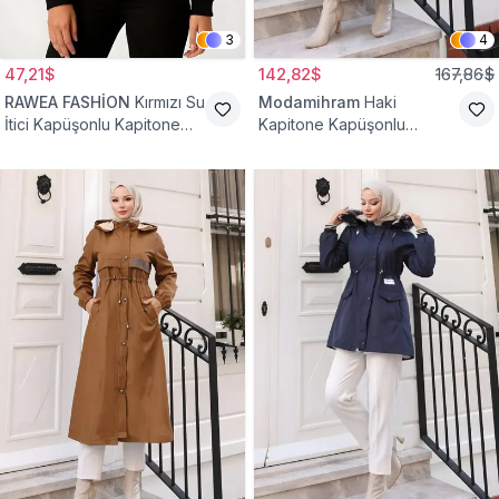
3
4
47,21$
142,82$
167,86$
RAWEA FASHİON
Kırmızı Su
Modamihram
Haki
İtici Kapüşonlu Kapitone
Kapitone Kapüşonlu
Astarlı Tesettür Mont
Fermuarlı Mont