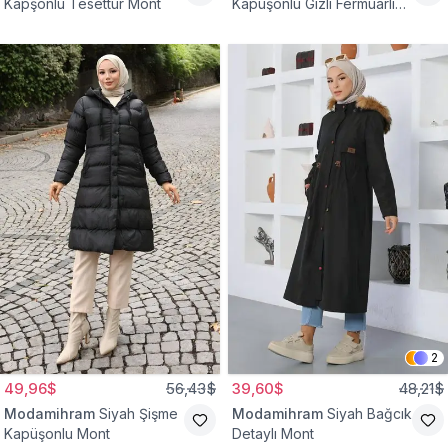
Kapşonlu Tesettür Mont
Kapüşonlu Gizli Fermuarlı
Mont
2
49,96$
56,43$
39,60$
48,21$
Modamihram
Siyah Şişme
Modamihram
Siyah Bağcık
Kapüşonlu Mont
Detaylı Mont