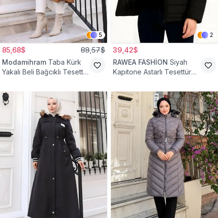
5
2
85,68$
88,57$
39,42$
Modamihram
Taba Kürk
RAWEA FASHİON
Siyah
Yakalı Beli Bağcıklı Tesettür
Kapitone Astarlı Tesettür
Mont
Mont