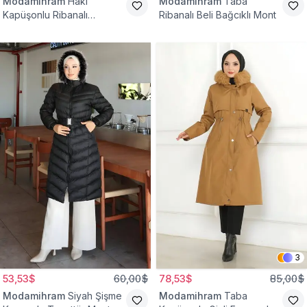
Modamihram
Haki
Modamihram
Taba
Kapüşonlu Ribanalı
Ribanalı Beli Bağcıklı Mont
Tesettür Mont
3
53,53$
60,00$
78,53$
85,00$
Modamihram
Siyah Şişme
Modamihram
Taba