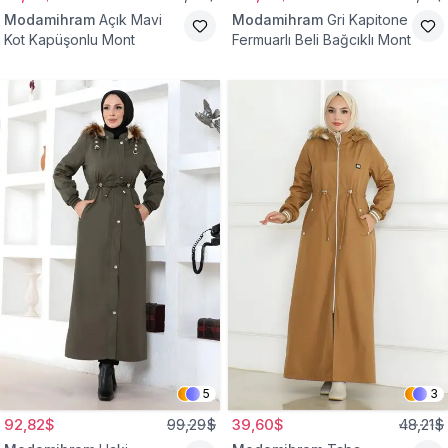
Modamihram
Açık Mavi
Modamihram
Gri Kapitone
Kot Kapüşonlu Mont
Fermuarlı Beli Bağcıklı Mont
5
3
92,82$
99,29$
39,60$
48,21$