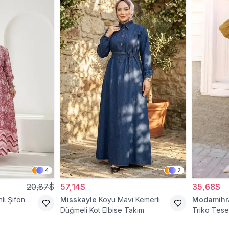
4
2
20,87$
57,14$
35,68$
li Şifon
Misskayle
Koyu Mavi Kemerli
Modamih
Düğmeli Kot Elbise Takım
Triko Teset