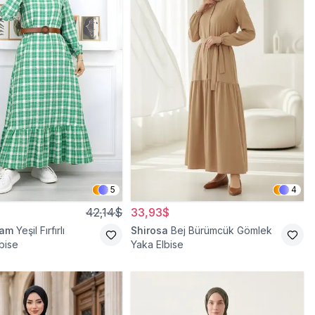
5
4
42,14$
33,93$
ram
Yeşil Fırfırlı
Shirosa
Bej Bürümcük Gömlek
bise
Yaka Elbise