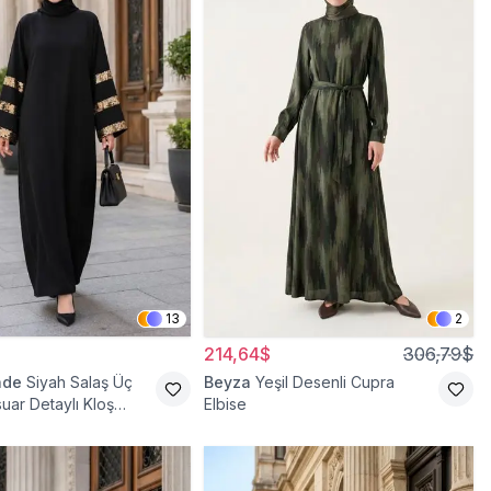
13
2
214,64$
306,79$
ade
Siyah Salaş Üç
Beyza
Yeşil Desenli Cupra
uar Detaylı Kloş
Elbise