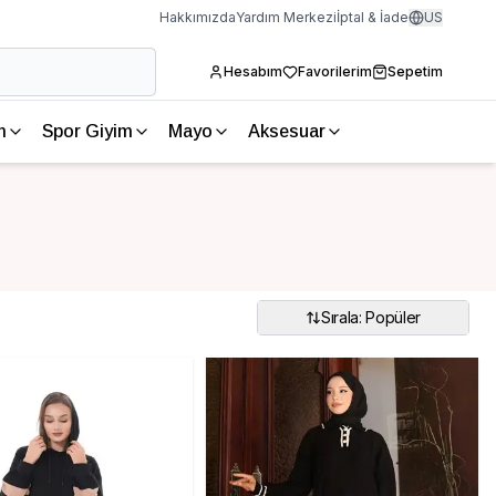
Hakkımızda
Yardım Merkezi
İptal & İade
US
Hesabım
Favorilerim
Sepetim
m
Spor Giyim
Mayo
Aksesuar
Sırala: Popüler