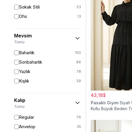
Sokak Stili
53
Ofis
13
Mevsim
Tümü
Baharlık
100
Sonbaharlık
86
Yazlık
78
Kışlık
59
43,18$
Kalıp
Pasaklı Giyim
Siyah
Tümü
Kollu Büyük Beden T
Elbise
Regular
76
Anvelop
35