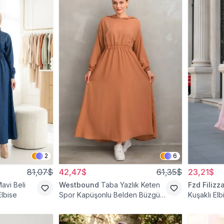
2
6
81,07$
42,47$
61,35$
23,21$
avi Beli
Westbound
Taba Yazlık Keten
Fzd Filizz
Elbise
Spor Kapüşonlu Belden Büzgülü
Kuşaklı Elb
Cepli Tesettür Elbise