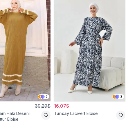
2
3
39,29$
16,07$
ram
Haki Desenli
Tuncay
Lacivert Elbise
tür Elbise