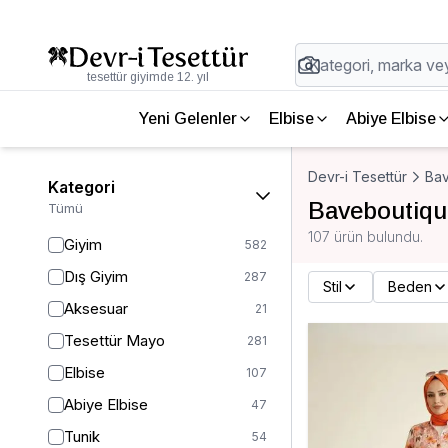
tesettür giyimde 12. yıl
Yeni Gelenler
Elbise
Abiye Elbise
Devr-i Tesettür
Ba
Kategori
Baveboutiqu
Tümü
107 ürün bulundu.
Giyim
582
Dış Giyim
287
Stil
Beden
Aksesuar
21
Tesettür Mayo
281
Elbise
107
Abiye Elbise
47
Tunik
54