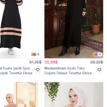
4
4
61,35$
35,68$
39,29$
d
Pudra Şeritli Spor
Modamihram
Siyah Triko
kiiplik Tesettür Elbise
Düğme Detaylı Tesettür Elbise