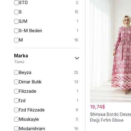
STD
2
S
15
S/M
1
S-M Beden
1
M
16
L
11
Marka
STANDART
2
Tümü
L-XL Beden
1
Beyza
25
L/XL
1
Dimar Butik
13
XL
14
Filizzade
1
2XL
11
fzd
1
XXL
2
19,74$
Fzd Filizzade
9
Shirosa
Bordo Desen
36
2
Misskayle
5
Eteği Fırfırlı Elbise
38
37
Modamihram
16