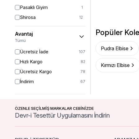
38-40
4
Pasaklı Giyim
1
1 (38-40-42)
6
Shirosa
12
40
48
Tuncay
8
Popüler Kole
42
24
Avantaj
Westbound
16
Tümü
42/44
19
Pudra Elbise
Ücretsiz İade
42-44
107
4
Hızlı Kargo
44
82
20
Kırmızı Elbise
Ücretsiz Kargo
46
78
16
İndirim
46-48
67
1
46/48
21
48
14
ÖZENLE SEÇİLMİŞ MARKALAR CEBİNİZDE
50
24
Devr-i Tesettür Uygulamasını İndirin
52
13
54
1