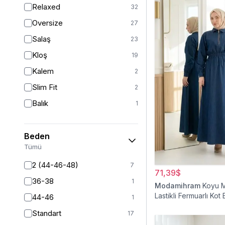
Relaxed
32
Oversize
27
Salaş
23
Kloş
19
Kalem
2
Slim Fit
2
Balık
1
Beden
Tümü
2 (44-46-48)
7
71,39$
36-38
1
Modamihram
Koyu M
Lastikli Fermuarlı Kot 
44-46
1
Standart
17