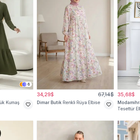
6
34,29$
67,14$
35,68$
cük Kumaş
Dimar Butik
Renkli Rüya Elbise
Modamih
Tesettür El