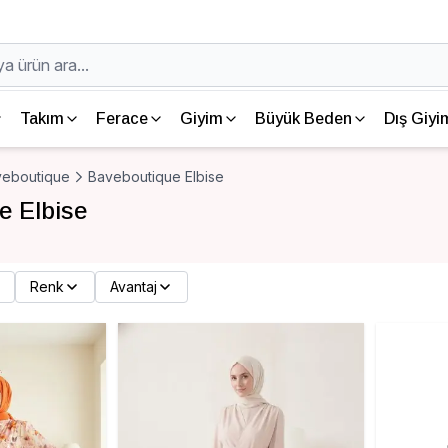
Takım
Ferace
Giyim
Büyük Beden
Dış Giyi
veboutique
Baveboutique Elbise
e Elbise
Renk
Avantaj