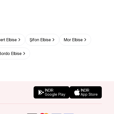
ert Elbise
Şifon Elbise
Mor Elbise
Bordo Elbise
İNDİR
İNDİR
Google Play
App Store