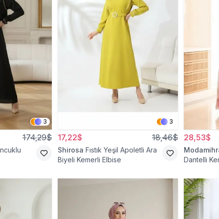
3
3
174,29$
17,22$
18,46$
28,53$
oncuklu
Shirosa
Fıstık Yeşil Apoletli Ara
Modamih
Biyeli Kemerli Elbise
Dantelli Ke