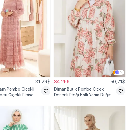
3
31,79$
34,29$
50,71$
ram
Pembe Çiçekli
Dimar Butik
Pembe Çiçek
meri Çiçekli Elbise
Desenli Eteği Katlı Yarım Düğmeli
Elbise