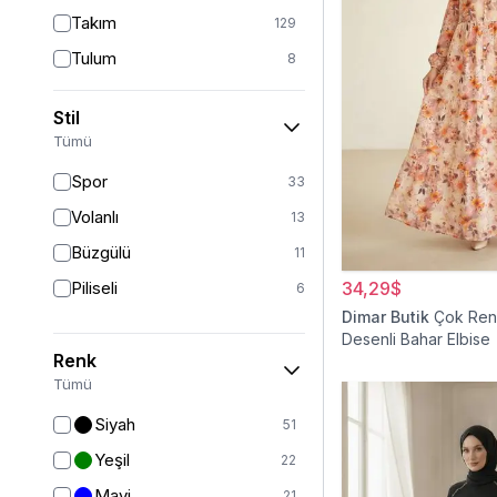
Takım
129
Tulum
8
Pantolon
151
Stil
Etek
19
Tümü
Pantolon Etek
2
Spor
33
Bluz & Gömlek
15
Volanlı
13
Kazak
6
Büzgülü
11
Eşofman
62
Piliseli
34,29$
6
Şal
6
Dimar Butik
Çok Renk
Desenli Bahar Elbise
Bone
15
Renk
Ferace
126
Tümü
Kap & Pardesü
23
Siyah
51
Trençkot
32
Yeşil
22
Hırka
4
Mavi
21