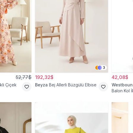
3
52,77$
192,32$
42,08$
li Çiçek
Beyza
Bej Allerli Büzgülü Elbise
Westboun
Balon Kol İ