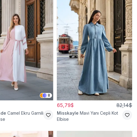
8
65,79$
82,14$
ade
Camel Ekru Garnili
Misskayle
Mavi Yanı Cepli Kot
ise
Elbise