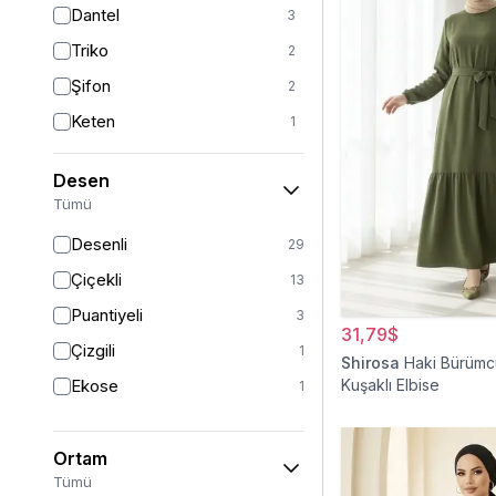
Dantel
3
Kırmızı
3
Triko
2
Turkuaz
2
Şifon
2
Gümüş
1
Keten
1
Kadife
1
Desen
Viskon
1
Tümü
Krep
1
Desenli
29
Müslin
1
Çiçekli
13
Puantiyeli
3
31,79$
Çizgili
1
Shirosa
Haki Bürüm
Ekose
Kuşaklı Elbise
1
Ortam
Tümü