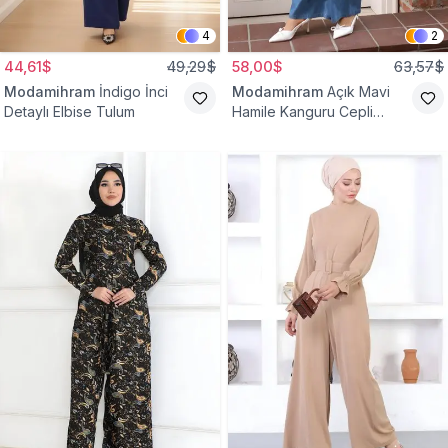
4
2
44,61$
49,29$
58,00$
63,57$
Modamihram
İndigo İnci
Modamihram
Açık Mavi
Detaylı Elbise Tulum
Hamile Kanguru Cepli
Tesettür Tulum