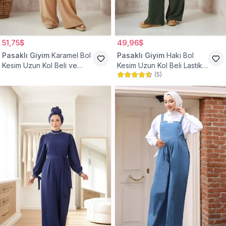
51,75$
49,96$
Pasaklı Giyim
Karamel Bol
Pasaklı Giyim
Haki Bol
Kesim Uzun Kol Beli ve
Kesim Uzun Kol Beli Lastikli
(
5
)
Kolu Lastikli Cepli Kupra
Cepli Kupra Tesettür Tulum
Tulum