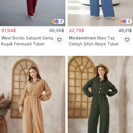
3
3
91,94$
95,39$
42,79$
48,21$
Wovi
Bordo Salopet Geniş
Modamihram
Mavi Taş
Kuşak Fermuarlı Tulum
Detaylı Şifon Abiye Tulum