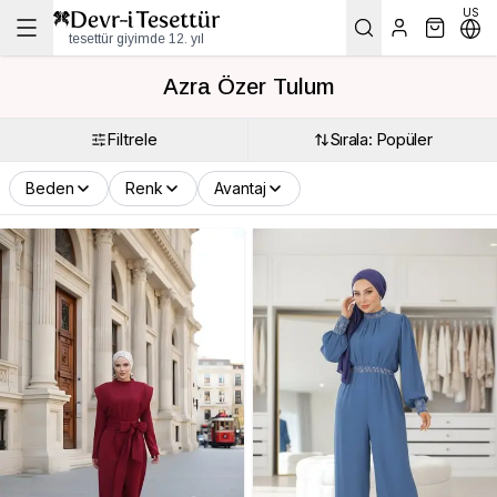
US
tesettür giyimde 12. yıl
Azra Özer Tulum
Filtrele
Sırala: Popüler
Beden
Renk
Avantaj