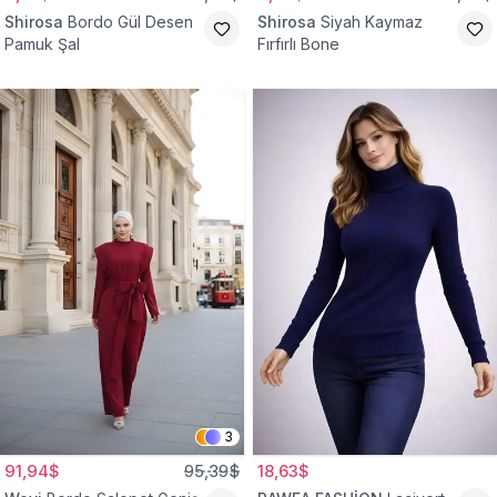
Shirosa
Bordo Gül Desen
Shirosa
Siyah Kaymaz
Pamuk Şal
Fırfırlı Bone
3
91,94$
95,39$
18,63$