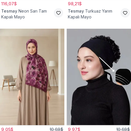
116,07$
98,21$
Tesmay
Neon Sarı Tam
Tesmay
Turkuaz Yarım
Kapalı Mayo
Kapalı Mayo
9,05$
10,68$
9,97$
10,68$