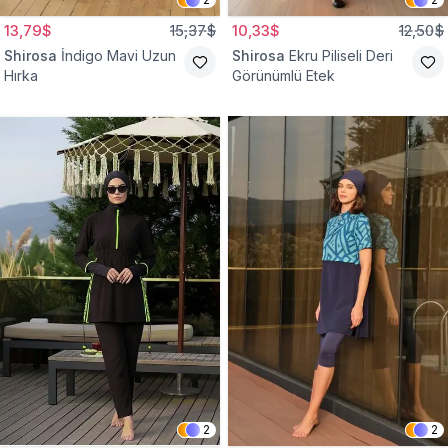
13,79$
15,37$
10,33$
12,50$
Shirosa
İndigo Mavi Uzun
Shirosa
Ekru Piliseli Deri
Hırka
Görünümlü Etek
2
2