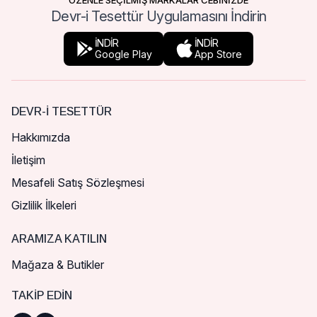
ÖZENLE SEÇİLMİŞ MARKALAR CEBİNİZDE
Devr-i Tesettür Uygulamasını İndirin
İNDİR
İNDİR
Google Play
App Store
DEVR-I TESETTÜR
Hakkımızda
İletişim
Mesafeli Satış Sözleşmesi
Gizlilik İlkeleri
ARAMIZA KATILIN
Mağaza & Butikler
TAKIP EDIN