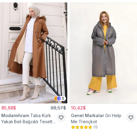
5
85,68$
88,57$
10,42$
Modamihram
Taba Kürk
Genel Markalar
Gri Help
Yakalı Beli Bağcıklı Tesettür
Me Trençkot
(
1
)
Mont