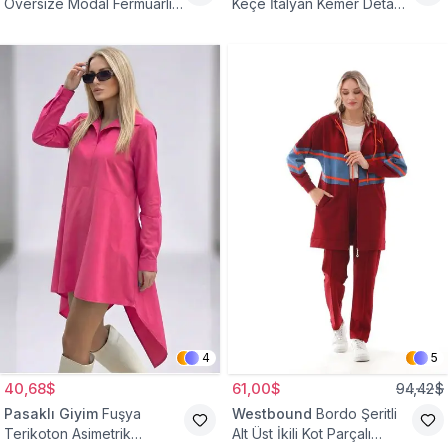
Oversize Modal Fermuarlı
Keçe İtalyan Kemer Detaylı
Sweat Tunik
Yelek
4
5
40,68$
61,00$
94,42$
Pasaklı Giyim
Fuşya
Westbound
Bordo Şeritli
Terikoton Asimetrik
Alt Üst İkili Kot Parçalı