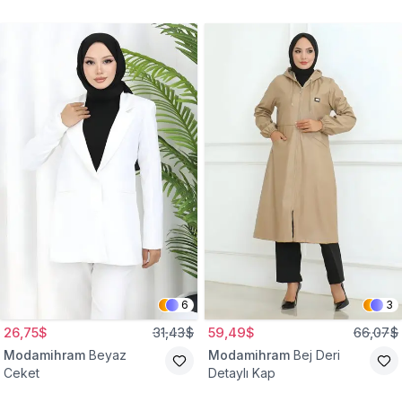
Gömlek Tunik
Eşofman Takım
6
3
26,75$
31,43$
59,49$
66,07$
Modamihram
Beyaz
Modamihram
Bej Deri
Ceket
Detaylı Kap