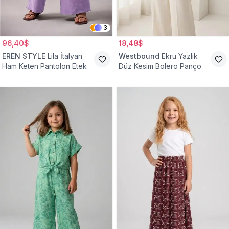
3
96,40$
18,48$
EREN STYLE
Lila İtalyan
Westbound
Ekru Yazlık
Ham Keten Pantolon Etek
Düz Kesim Bolero Panço