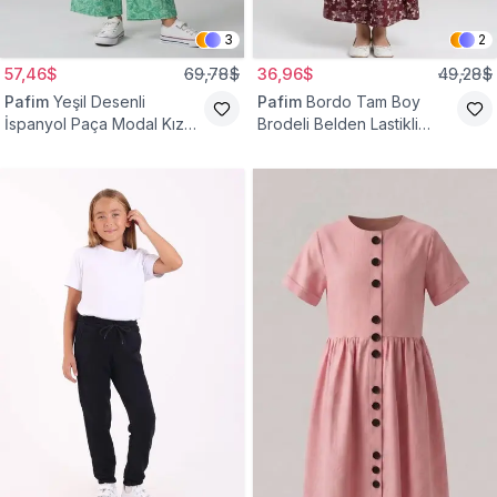
3
2
57,46$
69,78$
36,96$
49,28$
Pafim
Yeşil Desenli
Pafim
Bordo Tam Boy
İspanyol Paça Modal Kız
Brodeli Belden Lastikli
Çocuk Takım
Pamuk Kız Çocuk Etek