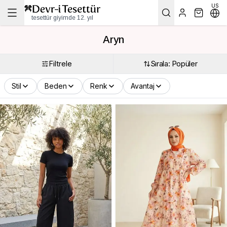
US
tesettür giyimde 12. yıl
Aryn
Filtrele
Sırala: Popüler
Stil
Beden
Renk
Avantaj