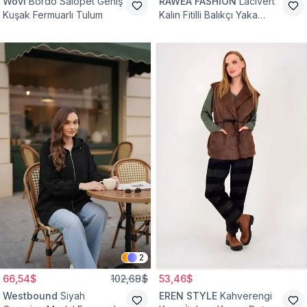
Wovi
Bordo Salopet Geniş
RAWEA FASHİON
Lacivert
Kuşak Fermuarlı Tulum
Kalın Fitilli Balıkçı Yaka
Pamuklu Triko Kazak
2
66,54$
102,68$
53,46$
Westbound
Siyah
EREN STYLE
Kahverengi