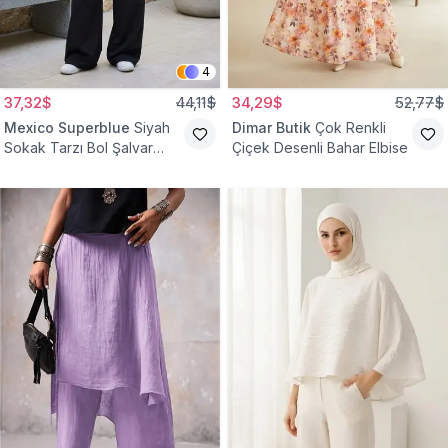
4
37,32$
44,11$
34,29$
52,77$
Mexico Superblue
Siyah
Dimar Butik
Çok Renkli
Sokak Tarzı Bol Şalvar
Çiçek Desenli Bahar Elbise
Pantolon